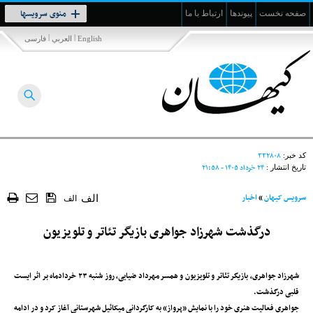
Toggle
منوی سرویسها
صفحه نخست
پیوندها
ارتباط با ما
navigation
|
|
English
العربي
فارسی
۳۳۲۸۰۸
کد خبر:
۲۴ خرداد ۱۴۰۵ - ۲۱:۵۸
تاریخ انتشار :
سرویس کیهان
»
اخبار
الف
الف
درگذشت شهرزاد جواهری بازیگر تئاتر و تلویزیون
شهرزاد جواهری، بازیگر تئاتر و تلویزیون و همسر مهرداد ضیایی، روز شنبه ۲۳ خردادماه بر اثر ایست
قلبی درگذشت.
جواهری فعالیت هنری خود را با نمایش «پرواز» به کارگردانی میکائیل شهرستانی آغاز کرد و در ادامه