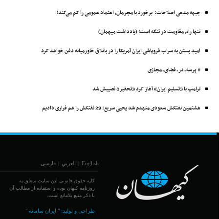
جبهه مدعی اصلاحات: برخورد با مجرمان، اعتماد عمومی را کم می‌کند!
تنها راه، مقاومت در تنگه است! (یادداشت میهمان)
امید بستن به سراب فروپاشی ایران آمریکا را در باتلاق خاورمیانه دفن خواهد کرد
# پرسه ـ در ـ فضای ـ مجـازی
ترامپ با «تسلیم ایران» آغاز کرد «تحقیر» نصیبش شد
هشتمین نفتکش ‌سعودی منهدم شد یحیی سریع: 29 نفتکش را هم فراری دادیم
English
|
العربي
|
فارسی
کلیه حقوق قانونی این سایت متعلق به
روزنامه کیهان بوده و استفاده از مطالب آن
با ذکر منبع بلامانع است.
طراحی و تولید:
" ایران سامانه "