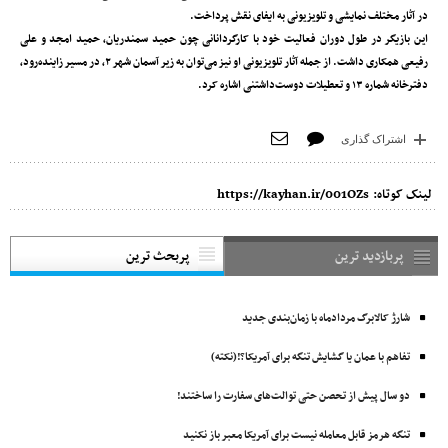
در آثار مختلف نمایشی و تلویزیونی به ایفای نقش پرداخت.
این بازیگر در طول دوران فعالیت خود با کارگردانانی چون حمید سمندریان، حمید امجد و علی
رفیعی همکاری داشت. از جمله آثار تلویزیونی او نیز می‌توان به زیر آسمان شهر ۲، در مسیر زاینده‌رود،
دفترخانه شماره ۱۳ و تعطیلات دوست‌داشتنی اشاره کرد.
اشتراک گذاری
لینک کوتاه:
https://kayhan.ir/001OZs
پربازدید ترین
پربحث ترین
شارژ کالابرگ مردادماه با زمان‌بندی جدید
تفاهم با عمان یا گشایش تنگه برای آمریکا؟!(نکته)
دو سال پیش از تحصن حتی توالت‌های سفارت را ساختند!
تنگه هرمز قابل معامله نیست برای آمریکا معبر باز نکنید