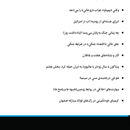
وقتی «پمپئو» جواب «روحانی» را می‌دهد
انرژی هسته‌ای از روسیه؛ آب از اسرائیل
چه زمانی جنگ به پایان می‌رسد؟(یادداشت روز)
جای خالی «اقتصاد جنگی» در شرایط جنگی
آثار و نشانه‌های غفلت و غافلان
پنتاگون 4 سال زودتر با ‌هالیوود به ایران حمله کرد-بخش هفتم
شوخی درجه‌بندی سنی در سینما!
مهارت‌های اخلاقی در روابط زوجین(شبهه ها و پاسخ ها)
کیمیای خودتأمینی در رگ‌های فولاد مبارکه اصفهان