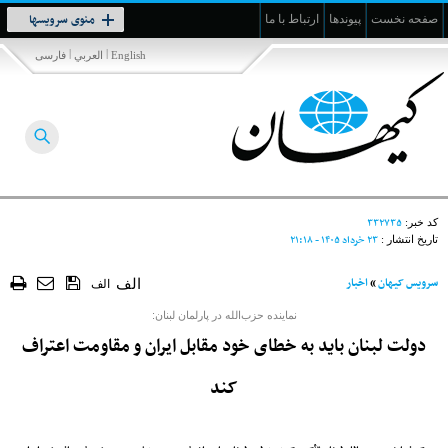
Toggle
منوی سرویسها
صفحه نخست
پیوندها
ارتباط با ما
navigation
|
|
English
العربي
فارسی
۳۳۲۷۳۵
کد خبر:
۲۳ خرداد ۱۴۰۵ - ۲۱:۱۸
تاریخ انتشار :
سرویس کیهان
»
اخبار
الف
الف
نماینده حزب‌الله در پارلمان لبنان:
دولت لبنان باید به خطای خود مقابل ایران و مقاومت اعتراف
کند