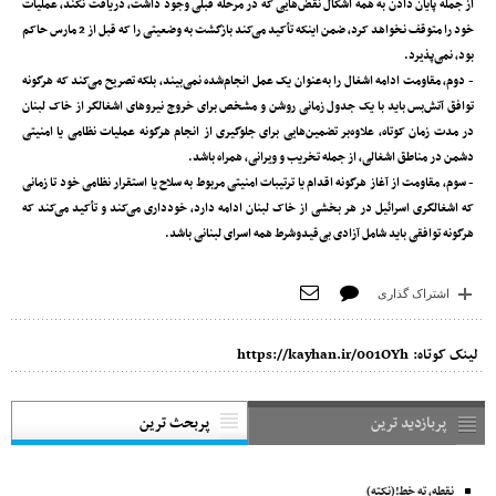
از جمله پایان دادن به همه اشکال نقض‌هایی که در مرحله قبلی وجود داشت، دریافت نکند، عملیات
خود را متوقف نخواهد کرد، ضمن اینکه تأکید می‌کند بازگشت به وضعیتی را که قبل از 2 مارس حاکم
بود، نمی‌پذیرد.
- دوم، مقاومت ادامه اشغال را به‌عنوان یک عمل انجا‌م‌شده نمی‌بیند، بلکه تصریح می‌کند که هرگونه
توافق آتش‌بس باید با یک جدول زمانی روشن و مشخص برای خروج نیروهای اشغالگر از خاک لبنان
در مدت زمان کوتاه، علاوه‌بر تضمین‌هایی برای جلوگیری از انجام هرگونه عملیات نظامی یا امنیتی
دشمن در مناطق اشغالی، از جمله تخریب و ویرانی، همراه باشد.
- سوم، مقاومت از آغاز هرگونه اقدام یا ترتیبات امنیتی مربوط به سلاح یا استقرار نظامی خود تا زمانی
که اشغالگری اسرائیل در هر بخشی از خاک لبنان ادامه دارد، خودداری می‌کند و تأکید می‌کند که
هرگونه توافقی باید شامل آزادی بی‌قیدوشرط همه اسرای لبنانی باشد.
اشتراک گذاری
لینک کوتاه:
https://kayhan.ir/001OYh
پربازدید ترین
پربحث ترین
نقطه، ته خط!(نکته)