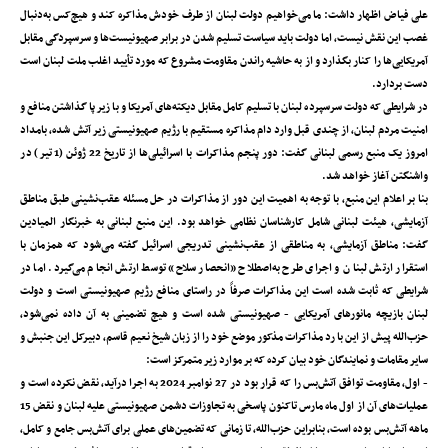
علی فیاض اظهار داشت: ما می‌خواهیم دولت لبنان از طرف خودش مذاکره کند و هیچ‌کس به‌دنبال
غصب این نقش نیست، اما دولت باید سیاست تسلیم شدن در برابر صهیونیست‌ها و سرسپردگی مقابل
آمریکایی‌ها را کنار بگذارد و از به حاشیه راندن مقاومت مشروع که مورد تأیید اغلب ملت لبنان است
دست بردارد.
در شرایطی که دولت سرسپرده لبنان با تسلیم کامل مقابل دیکته‌های آمریکا و با زیر پا گذاشتن منافع و
امنیت مردم لبنان، از چندی قبل وارد دام مذاکره مستقیم با رژیم صهیونیستی زیر آتش شده، بامداد
امروز یک منبع رسمی لبنانی گفت: دور پنجم مذاکرات با اسرائیلی‌ها از تاریخ 22 ژوئن (1 تیر) در
واشنگتن آغاز خواهد شد.
بنا بر اعلام این منبع، با توجه به اهمیت این دور از مذاکرات در حل مسئله عقب‌نشینی طبق مناطق
آزمایشی، هیئت لبنانی شامل کارشناسان نظامی خواهد بود. این منبع لبنانی به خبرنگار المیادین
گفت: مناطق آزمایشی، به مناطقی از عقب‌نشینی تدریجی اسرائیل گفته می‌شود که همزمان با
استقرار ارتش لبنان و اجرای طرح به‌اصطلاح «انحصار سلاح» توسط ارتش انجام می‌گیرد. اما در
شرایطی که ثابت شده است این مذاکرات صرفاً در راستای منافع رژیم صهیونیستی است و دولت
لبنان بازیچه مانورهای آمریکایی - صهیونیستی شده است و هیچ تضمینی به آن داده نمی‌شود،
حزب‌الله پیش از این با رد مذاکرات مذکور موضع خود را از زبان شیخ نعیم قاسم، دبیرکل این جنبش و
سایر مقامات و نمایندگان خود بیان کرده که بر موارد زیر متمرکز است:
- اول، مقاومت توافق آتش‌بس را که قرار بود در 27 نوامبر 2024 به اجرا درآید، نقض نکرده است و
عملیات‌های آن از اول ماه مارس تاکنون پاسخی به تجاوزات دشمن صهیونیستی علیه لبنان و نقض 15
ماهه آتش‌بس بوده است، بنابراین حزب‌الله، تا زمانی که تضمین‌های عملی برای آتش‌بس جامع و کامل،