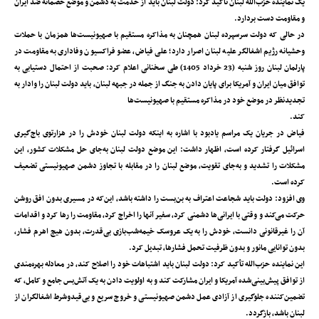
یک نماینده حزب‌الله لبنان تأکید کرد: دولت لبنان باید از خدمت به دشمن و موضع خصمانه ضد ایران
و مقاومت دست بردارد.
در حالی که دولت سرسپرده لبنان همچنان به مذاکره مستقیم با صهیونیست‌ها همزمان با حملات
وحشیانه رژیم اشغالگر علیه لبنان اصرار دارد؛ علی فیاض، عضو فراکسیون وفاداری به مقاومت در
پارلمان لبنان روز شنبه (23 خرداد 1405) طی سخنانی اعلام کرد: صحبت از احتمال دستیابی به
توافق میان ایران و آمریکا برای پایان دادن به جنگ از جمله در جبهه لبنان، باید دولت لبنان را وادار به
تجدیدنظر در موضع خود در مذاکره مستقیم با صهیونیست‌ها
کند.
فیاض در جریان یک مراسم یادبود با اشاره به اینکه دولت لبنان خودش را در هزارتوی باج‌گیری
اسرائیل گرفتار کرده است، اظهار داشت: این موضع دولت لبنان به‌جای حل مشکلات کشور، این
مشکلات را تشدید و به‌جای تقویت، موضع لبنان را در مقابله با تجاوز دشمن صهیونیستی تضعیف
کرده است.
وی افزود: دولت باید شجاعت اعتراف به بن‌بست را داشته باشد، این‌که در مسیری بدون افق روشن
حرکت می‌کند و وقتی با ایرانی‌ها دشمنی کرد، سفیر آنها را اخراج کرد، مقاومت را رها کرد و اقدامات
آن را غیرقانونی دانست، خودش را به یک عروسک خیمه‌شب‌بازی بی‌قدرت، بدون هیچ اهرم فشار،
بدون توانایی مانور و بدون ظرفیت تحمل فشارها، تبدیل کرد.
این نماینده حزب‌الله تأکید کرد: دولت لبنان باید اشتباهات خود را اصلاح کند، در معادله بهره‌مندی
از توافق پیش‌بینی‌شده آمریکا و ایران مشارکت کند و به اولویت دادن به یک آتش‌بس جامع و کامل، که
تضمین‌کننده جلوگیری از آزادی عمل دشمن صهیونیستی و خروج سریع و بی‌قیدوشرط اشغالگران از
لبنان باشد، بازگردد.