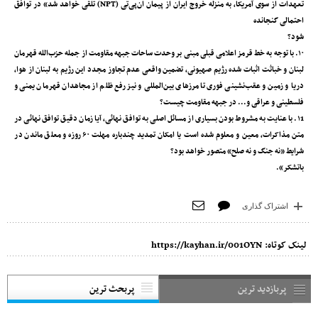
تعهدات از سوی آمریکا، به منزله خروج ایران از پیمان ان‌پی‌تی (NPT) تلقی خواهد شد» در توافق
احتمالی گنجانده
شود؟
۱۰. با توجه به خط قرمز اعلامی قبلی مبنی بر وحدت ساحات جبهه مقاومت از جمله حزب‌الله قهرمان
لبنان و خباثت اثبات شده رژیم صهیونی، تضمین واقعی عدم تجاوز مجدد این رژیم به لبنان از هوا،
دریا و زمین و عقب‌نشینی فوری تا مرزهای بین‌المللی و نیز رفع ظلم از مجاهدان قهرمان یمنی و
فلسطینی و عراقی و... در جبهه مقاومت چیست؟
۱1. با عنایت به مشروط بودن بسیاری از مسائل اصلی به توافق نهائی، آیا زمان دقیق توافق نهائی در
متن مذاکرات، معین و معلوم شده است یا امکان تمدید چندباره مهلت ۶۰ روزه و معلق ماندن در
شرایط «نه جنگ و نه صلح» متصور خواهد بود؟
باتشکر».
اشتراک گذاری
لینک کوتاه:
https://kayhan.ir/001OYN
پربازدید ترین
پربحث ترین