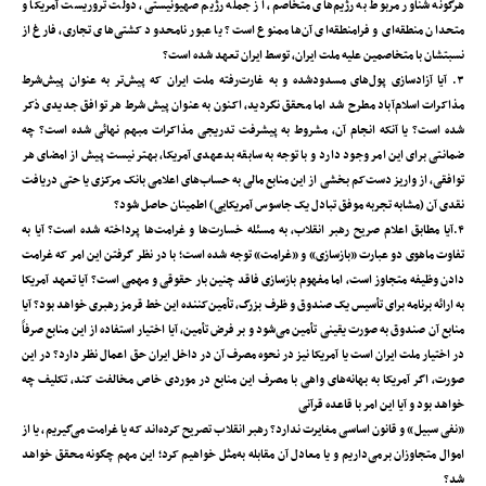
هرگونه شناور مربوط به رژیم‌های متخاصم، از جمله رژیم صهیونیستی، دولت تروریست آمریکا و
متحدان منطقه‌ای و فرامنطقه‌ای آن‌ها ممنوع است؟ یا عبور نامحدود کشتی‌های تجاری، فارغ از
نسبتشان با متخاصمین علیه ملت ایران، توسط ایران تعهد شده است؟
۳. آیا آزادسازی پول‌های مسدودشده و به غارت‌رفته ملت ایران که پیش‌تر به عنوان پیش‌شرط
مذاکرات اسلام‌آباد مطرح شد اما محقق نگردید، اکنون به عنوان پیش‌شرط هر توافق جدیدی ذکر
شده است؟ یا آنکه انجام آن، مشروط به پیشرفت تدریجی مذاکرات مبهم نهائی شده است؟ چه
ضمانتی برای این امر وجود دارد و با توجه به سابقه بدعهدی آمریکا، بهتر نیست پیش از امضای هر
توافقی، از واریز دست‌کم بخشی از این منابع مالی به حساب‌های اعلامی بانک مرکزی یا حتی دریافت
نقدی آن (مشابه تجربه موفق تبادل یک جاسوس آمریکایی) اطمینان حاصل شود؟
۴.آیا مطابق اعلام صریح رهبر انقلاب، به مسئله خسارت‌ها و غرامت‌ها پرداخته شده است؟ آیا به
تفاوت ماهوی دو عبارت «بازسازی» و «غرامت» توجه شده است؛ با در نظر گرفتن این امر که غرامت
دادن وظیفه متجاوز است، اما مفهوم بازسازی فاقد چنین بار حقوقی و مهمی است؟ آیا تعهد آمریکا
به ارائه برنامه برای تأسیس یک صندوق و ظرف بزرگ، تأمین‌کننده این خط قرمز رهبری خواهد بود؟ آیا
منابع آن صندوق به صورت یقینی تأمین می‌شود و بر فرض تأمین، آیا اختیار استفاده از این منابع صرفاً
در اختیار ملت ایران است یا آمریکا نیز در نحوه مصرف آن در داخل ایران حق اعمال نظر دارد؟ در این
صورت، اگر آمریکا به بهانه‌های واهی با مصرف این منابع در موردی خاص مخالفت کند، تکلیف چه
خواهد بود و آیا این امر با قاعده قرآنی
«نفی سبیل» و قانون اساسی مغایرت ندارد؟ رهبر انقلاب تصریح کرده‌اند که یا غرامت می‌گیریم، یا از
اموال متجاوزان برمی‌داریم و یا معادل آن مقابله‌ به‌مثل خواهیم کرد؛ این مهم چگونه محقق خواهد
شد؟