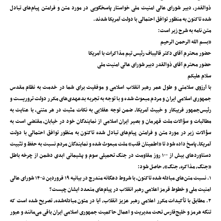
ذوالقدر، دبیر شورای عالی امنیت ملی خواستار پاسخگویی در مورد متن و فرامتن پیام‌های تبادل
شده تاکنون به منظور توافق احتمالی با دولت آمریکا شدند.
متن نامه به شرح زیر است:
«بسم الله الرحمن الرحیم
حضور محترم آقای دکتر قالیباف رئیس تیم مذاکرات با آمریکا
حضور محترم آقای ذوالقدر دبیر شورای عالی امنیت ملی
سلام علیکم
با آرزوی سلامتی و طول عمر رهبر انقلاب اسلامی و موفقیت برای شما در خدمت به نظام مقدس
جمهوری اسلامی ایران و مردم مبعوث شده و با توجه به تجربه بدعهدی‌های مکرر دولت تروریست و
رئیس‌جمهور فریبکار و خبیث آمریکا، ضمن توجه عقلایی به نکات مثبت در هر متنی، با عنایت به
مطالبات و سؤالات ملت قهرمان و بصیر ایران اسلامی از نمایندگان خود در خیابان، مقتضی است به
سؤالات زیر در مورد متن و فرامتن پیام‌های تبادل شده تاکنون به منظور توافق احتمالی با دولت
آمریکا، پاسخ داده شود تا «اطمینان قلب» ملت مبعوث شده و نمایندگان مردم نسبت به حفظ و تثبیت
دستاوردهای بیش از ۱۰۰ روز مقاومت در جنگ تحمیلی سوم و پشیمانی ابدی دشمن از چرخه باطل
«جنگ، مذاکره، جنگ»، حاصل شود:
۱. نسبت متن‌های مبادله شده تاکنون، با شروط دهگانه مندرج در بیانیه ۱۹ فروردین ۱۴۰۵ شورای عالی
امنیت ملی و خطوط قرمز اعلامی رهبر انقلاب در پیام‌های متعدد ایشان چیست؟
۲. مطابق با تأکیدات مکرر اعلامی رهبر عزیز انقلاب، آیا در متون مبادله‌شده، تصریح شده است که
تنگه هرمز و خلیج‌فارس تحت مدیریت و اعمال حاکمیت جمهوری اسلامی ایران باقی می‌مانند و عبور