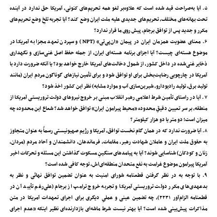
۵. آیا به‌صراحت قید شده است که علاوه‌بر لغو همه تحریم‌های کنونی، آمریکا حق ندارد در آینده
تحت بهانه‌های مختلف، تحریم‌های جدیدی علیه ملت ایران وضع کند؟ آیا تجربه تلخِ وضع تحریم‌های
مکرر و جدید پس از توافق برجام، پیش روی ما قرار ندارد؟
۶. معنای عضویت همزمان ایران در پیمان «ان‌پی‌تی» (NPT) و سپردن تعهد مجزا به آمریکا در
موضوع هسته‌ای چیست؟ آیا اجزای برنامه هسته‌ای ایران، از جمله حفظ اصل غنی‌سازی و نگهداری
ذخایر غنی‌شده در داخل کشور، از شمول دخالت‌های آمریکا خارج خواهد بود؟ یا آنکه ضرورت دارد با
آمریکا در چارچوبی رضایت‌بخش برای او توافق شود و برای تأمین نیازهای گوناگون مردم ایران (مانند
تولید برق، تولید رادیودارو، شیرین‌سازی آب و موارد مشابه) نظر این کشور اخذ شود؟
۷. آیا در راستای تأمین شرط اعلامی رهبر انقلاب مبنی بر خروج نیروهای دولت تروریستی آمریکا از
منطقه، بر سر تعیین دقیقِ محدوده «محیط پیرامون ایران» توافق خواهد شد؟ شعاع این محدوده چه
میزان است؛ دو متر یا دو هزار کیلومتر؟
۸. آیا ضرورت ندارد که در همان گام نخست توافق، آمریکا و رژیم صهیونیستی رسماً به عنوان متجاوز
به حقوق ملت ایران و عاملان شهادت رهبر، مقامات، فرماندهان، دانشمندان و آحاد مردم (مردان،
زنان و کودکان) شناسایی شوند؟ آیا به پیامدهای سنگینِ مسکوت گذاشتن این مسئله و تحرکات اخیر
آمریکا پیرامون موضوع غرامت به نفع متحدان منطقه‌ای‌اش، توجه کافی شده است؟
۹. با توجه به در نظر گرفتن قطعنامه شورای امنیت به عنوان تضمین توافق نهائی و نظر به
بدعهدی‌های مکرر دولت تروریستی آمریکا و تجربه خروج ترامپ از برجام (علی‌رغم تأیید آن در
قطعنامه الزام‌آور ۲۲۳۱)، چه تضمین عینی و عملیِ دیگری برای اجرای تعهدات آمریکا در متن
مذاکرات پیش‌بینی شده است؟ آیا بهتر نیست شرط ماشه‌ای بازدارنده‌ای نظیر اینکه «عدم اجرای