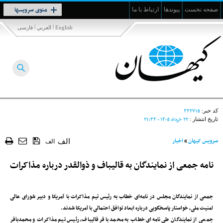
Toggle
منوی سرویسها
صفحه نخست
پیوندها
ارتباط با ما
navigation
|
|
English
العربي
فارسی
۳۳۲۷۱۵
کد خبر:
۲۲ خرداد ۱۴۰۵ - ۲۱:۳۳
تاریخ انتشار :
سرویس کیهان
»
اخبار
الف
الف
نامه جمعی از نمایندگان به قالیباف و ذوالقدر درباره مذاکرات
جمعی از نمایندگان مجلس در نامه‌ای خطاب به رئیس تیم مذاکرات با آمریکا و دبیر شورای عالی
امنیت ملی، خواستار پاسخگویی درباره ابعاد توافق احتمالی با آمریکا شدند.
جمعی از نمایندگان طی نامه‌ای خطاب به محمد باقر قالیباف، رئیس تیم مذاکرات و محمدباقر