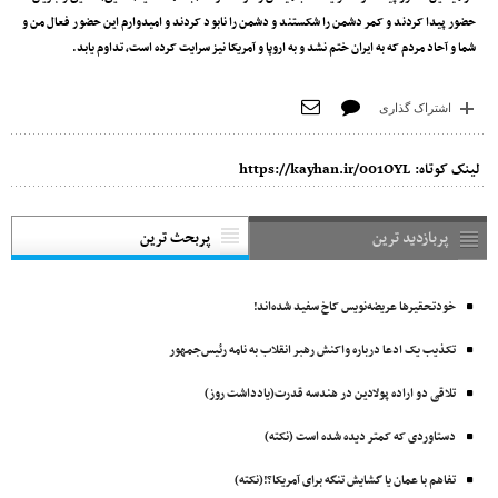
حضور پیدا کردند و کمر دشمن را شکستند و دشمن را نابود کردند و امیدوارم این حضور فعال من و
شما و آحاد مردم که به ایران ختم نشد و به اروپا و آمریکا نیز سرایت کرده است، تداوم یابد.
اشتراک گذاری
لینک کوتاه:
https://kayhan.ir/001OYL
پربازدید ترین
پربحث ترین
خودتحقیرها عریضه‌نویس کاخ سفید شده‌اند!
تکذیب یک ادعا درباره واکنش رهبر انقلاب به نامه رئیس‌جمهور
تلاقی دو اراده پولادین در هندسه قدرت(یادداشت روز)
دستاوردی که کمتر دیده شده است (نکته)
تفاهم با عمان یا گشایش تنگه برای آمریکا؟!(نکته)