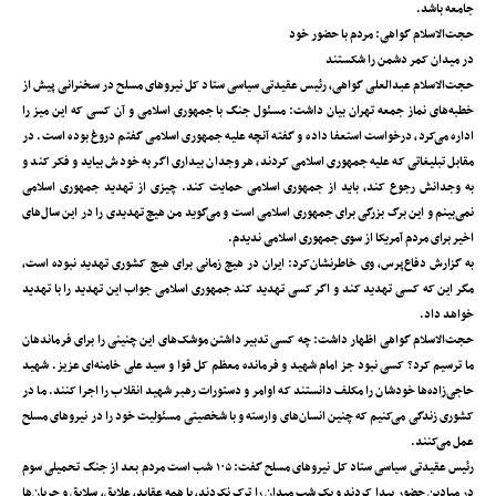
جامعه باشد.
حجت‌الاسلام گواهی: مردم با حضور خود
در میدان کمر دشمن را شکستند
حجت‌الاسلام عبدالعلی گواهی، رئیس عقیدتی سیاسی ستاد کل نیروهای مسلح در سخنرانی پیش از
خطبه‌های نماز جمعه تهران بیان داشت: مسئول جنگ با جمهوری اسلامی و آن کسی که این میز را
اداره می‌کرد، درخواست استعفا داده و گفته آنچه علیه جمهوری اسلامی گفتم دروغ بوده است. در
مقابل تبلیغاتی که علیه جمهوری اسلامی کردند، هر وجدان بیداری اگر به خودش بیاید و فکر کند و
به وجدانش رجوع کند، باید از جمهوری اسلامی حمایت کند. چیزی از تهدید جمهوری اسلامی
نمی‌بینم و این برگ بزرگی برای جمهوری اسلامی است و می‌گوید من هیچ تهدیدی را در این سال‌های
اخیر برای مردم آمریکا از سوی جمهوری اسلامی ندیدم.
به گزارش دفاع‌پرس، وی خاطرنشان‌کرد: ایران در هیچ زمانی برای هیچ کشوری تهدید نبوده است،
مگر این که کسی تهدید کند و اگر کسی تهدید کند جمهوری اسلامی جواب این تهدید را با تهدید
خواهد داد.
حجت‌الاسلام گواهی اظهار داشت: چه کسی تدبیر داشتن موشک‌های این چنینی را برای فرماندهان
ما ترسیم کرد؟ کسی نبود جز امام شهید و فرمانده معظم کل قوا و سید علی خامنه‌ای عزیز. شهید
حاجی‌زاده‌ها خودشان را مکلف دانستند که اوامر و دستورات رهبر شهید انقلاب را اجرا کنند. ما در
کشوری زندگی می‌کنیم که چنین انسان‌های وارسته و با شخصیتی مسئولیت خود را در نیروهای مسلح
عمل می‌کنند.
رئیس عقیدتی سیاسی ستاد کل نیروهای مسلح گفت: ۱۰۵ شب است مردم بعد از جنگ تحمیلی سوم
در میادین حضور پیدا کردند و یک شب میدان را ترک نکردند، با همه عقاید، علایق، سلایق و جریان‎‌ها