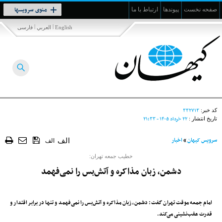
Toggle
منوی سرویسها
صفحه نخست
پیوندها
ارتباط با ما
navigation
|
|
English
العربي
فارسی
۳۳۲۷۱۳
کد خبر:
۲۲ خرداد ۱۴۰۵ - ۲۱:۳۳
تاریخ انتشار :
سرویس کیهان
»
اخبار
الف
الف
خطیب جمعه تهران:
دشمن، زبان مذاکره و آتش‌بس را نمی‌فهمد
امام جمعه موقت تهران گفت: دشمن، زبان مذاکره و آتش‌بس را نمی‌فهمد و تنها در برابر اقتدار و
قدرت عقب‌نشینی می‌کند.