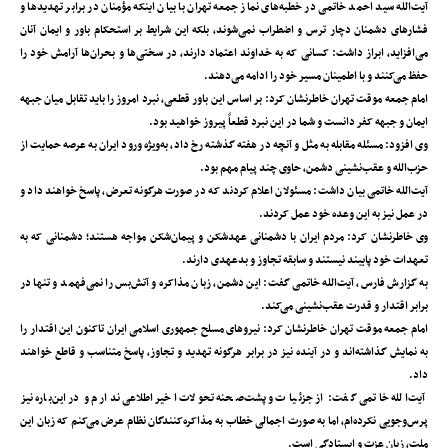
آیت‌الله سید احمد خاتمی در خطبه‌های نماز جمعه تهران با بیان اینکه مؤمنان در برابر تهدیدها و
فشارهای دشمنان دچار ترس و اضطراب نمی‌شوند، بلکه این شرایط بر استحکام باور و ایمان آنان
می‌افزاید، ابراز داشت: کسانی که به خداوند اعتماد دارند، در سختی‌ها و بحران‌ها آرامش خود را
حفظ می‌کنند و با اطمینان مسیر خود را ادامه می‌دهند.
امام جمعه موقت تهران خاطرنشان کرد: بر اساس این باور قطعی، نبرد امروز را باید تقابل میان جبهه
ایمان و جبهه کفر دانست و شما در این نبرد قطعاً پیروز خواهید بود.
وی افزود: مسئله مقابله به مثل و آنچه در هفته گذشته رخ داد، به‌ویژه ورود ایران به عرصه حمایت از
حزب‌الله و عقب‌نشینی دشمن، حاوی چند پیام مهم بود.
آیت‌الله خاتمی بیان داشت: مسئولان اعلام کردند که در صورت هرگونه تعرض، پاسخ خواهند داد و
در عمل نیز به این وعده خود عمل کردند.
وی خاطرنشان کرد: مردم ایران با دشمنانی عهدشکن و پیمان‌شکن مواجه هستند؛ دشمنانی که به
تعهدات خود پایبند نیستند و سابقه تجاوز و بدعهدی دارند.
به گزارش فارس، آیت‌الله خاتمی گفت: این دشمن، زبان مذاکره و آتش‌بس را نمی‌فهمد و تنها در
برابر اقتدار و قدرت عقب‌نشینی می‌کند.
امام جمعه موقت تهران خاطرنشان کرد: نیروهای مسلح جمهوری اسلامی ایران تاکنون این اقتدار را
به نمایش گذاشته‌اند و در آینده نیز در برابر هرگونه تهدید و تجاوز، پاسخ متناسب و قاطع خواهند
داد.
آیت‌الله خاتمی گفت: از جزئیات و پشت‌صحنه تحولات اخیر اطلاعی ندارم و در این‌باره نیز
پرس‌وجویی نکرده‌ام، اما به صورت اجمالی خطاب به مذاکره‌کنندگان نظام عرض می‌کنم که زبان این
ملت، زبان عزت و ایستادگی است.