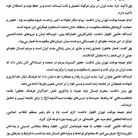
وی تأکید کرد: ملت ایران در برابر هرگونه تحمیل و ذلت ایستاده است و بر حفظ عزت و استقلال خود
تأکید دارد.
امام جمعه موقت تهران بیان داشت: پیام دیگر تحولات اخیر، وحدت جبهه مقاومت بود. حضور و
حمایت گروه‌های مختلف مقاومت در منطقه، نشان‌دهنده انسجام و همگرایی این جبهه است.
آیت‌الله خاتمی اظهار داشت: نقش‌آفرینی انصارالله یمن، حزب‌الله لبنان و نیروهای حشدالشعبی
عراق در این عرصه، جلوه‌ای از همبستگی و وحدت میان جریان‌های مقاومت به شمار می‌رود.
وی گفت: شعار عاشورا، شعاری زنده و جاری در متن زندگی ملت ایران است و مردم امسال جلوه‌ای
عینی از این شعار را به نمایش گذاشتند.
امام جمعه موقت تهران بیان داشت: حضور گسترده مردم در صحنه و ایستادگی آنان نشان داد که
ملت ایران در برابر ذلت و تسلیم، راه مقاومت و عزت را برگزیده است.
آیت‌الله خاتمی عنوان کرد: ملت ایران با رفتار و عملکرد خود نشان داد که فرهنگ ایثار، فداکاری و
شهادت همچنان در جامعه زنده است و مسیر خود را بر اساس همین باورها ادامه می‌دهد.
وی بیان داشت: محرم امسال باید همراه با یادآوری نقش احیاگران فرهنگ عاشورا باشد؛
شخصیت‌هایی که پیام‌ها، عبرت‌ها و درس‌های نهضت سیدالشهدا(ع) را برای جامعه تبیین و تحلیل
کرده‌اند.
امام جمعه موقت تهران اظهار داشت: لازم است یاد و نام رهبر معظم انقلاب اسلامی،
آیت‌الله‌العظمی امام سید علی خامنه‌ای، در این زمینه مورد توجه قرار گیرد.
آیت‌الله خاتمی گفت: خطاب به همه هم‌لباسان گرامی، خطبا، وعاظ مجالس حسینی و مداحان
اهل‌بیت(ع) عرض می‌کنم که محتوای نوحه‌ها و مرثیه‌های امسال باید متناسب با شرایط و نیازهای روز