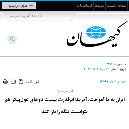
Toggle
منوی سرویسها
صفحه نخست
پیوندها
ارتباط با ما
navigation
|
|
English
العربي
فارسی
۳۳۲۶۶۵
کد خبر:
۲۲ خرداد ۱۴۰۵ - ۲۰:۵۴
تاریخ انتشار :
سرویس کیهان
»
اخبار
الف
الف
تاکر کارلسون:
ایران به ما آموخت، آمریکا ابرقدرت نیست ناوهای غول‌پیکر هم
نتوانست تنگه‌ را باز کند