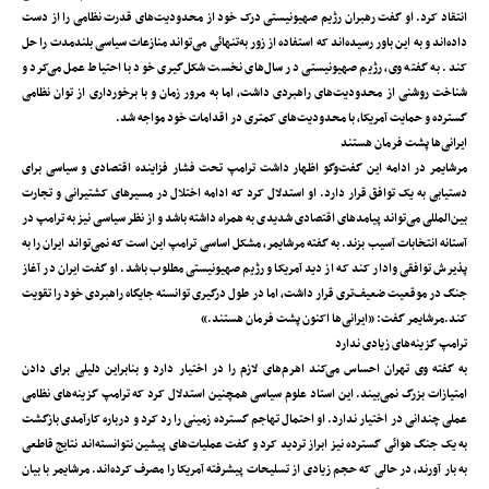
انتقاد کرد. او گفت رهبران رژیم صهیونیستی درک خود از محدودیت‌های قدرت نظامی را از دست
داده‌اند و به این باور رسیده‌اند که استفاده از زور به‌تنهائی می‌تواند منازعات سیاسی بلندمدت را حل
کند. به گفته وی، رژیم صهیونیستی در سال‌های نخست شکل‌گیری خود با احتیاط عمل می‌کرد و
شناخت روشنی از محدودیت‌های راهبردی داشت، اما به مرور زمان و با برخورداری از توان نظامی
گسترده و حمایت آمریکا، با محدودیت‌های کمتری در اقدامات خود مواجه شد.
ایرانی‌ها پشت فرمان هستند
مرشایمر در ادامه این گفت‌و‌گو اظهار داشت ترامپ تحت فشار فزاینده اقتصادی و سیاسی برای
دستیابی به یک توافق قرار دارد. او استدلال کرد که ادامه اختلال در مسیرهای کشتیرانی و تجارت
بین‌المللی می‌تواند پیامدهای اقتصادی شدیدی به همراه داشته باشد و از نظر سیاسی نیز به ترامپ در
آستانه انتخابات آسیب بزند. به گفته مرشایمر، مشکل اساسی ترامپ این است که نمی‌تواند ایران را به
پذیرش توافقی وادار کند که از دید آمریکا و رژیم صهیونیستی مطلوب باشد. او گفت ایران در آغاز
جنگ در موقعیت ضعیف‌تری قرار داشت، اما در طول درگیری توانسته جایگاه راهبردی خود را تقویت
کند.مرشایمر گفت: «ایرانی‌ها اکنون پشت فرمان هستند.»
ترامپ گزینه‌های زیادی ندارد
به گفته وی تهران احساس می‌کند اهرم‌های لازم را در اختیار دارد و بنابراین دلیلی برای دادن
امتیازات بزرگ نمی‌بیند. این استاد علوم سیاسی همچنین استدلال کرد که ترامپ گزینه‌های نظامی
عملی چندانی در اختیار ندارد. او احتمال تهاجم گسترده زمینی را رد کرد و درباره کارآمدی بازگشت
به یک جنگ هوائی گسترده نیز ابراز تردید کرد و گفت عملیات‌های پیشین نتوانسته‌اند نتایج قاطعی
به‌ بار آورند، در حالی که حجم زیادی از تسلیحات پیشرفته آمریکا را مصرف کرده‌اند. مرشایمر با بیان