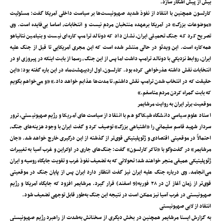
بیش از پیش آشکار سازد.
کارلسون همچنین با انتقاد از نفوذ شدید صهیونیست‌ها بر سیاست داخلی آمریکا گفت: مسئولیت
«موضوعات بزرگ» در آمریکا برعهده منتخبان مردم نیست و انتخابات، اساسا بی‌فایده است. وی
تصریح کرد که جنگ تحمیلی ایران، نشان داد که دونالد ترامپ کاره‌ای نیست و بنیامین نتانیاهو
همه‌کاره است. این ویدئو در حالی منتشر شده است که این مجری آمریکایی تا قبل از جنگ علیه
ایران، روابط نزدیکی با دونالد ترامپ داشت اما پس از این جنگ، رسما از بابت اینکه در پیروزی او در
انتخابات نقش داشته عذرخواهی کرده بود. کارلسون، اول اردیبهشت‌ماه در این باره گفته بود: «این
حقیقت که در انتخاب شدن ترامپ نقش داشتم، تا مدت‌ها عذابم خواهد داد.» «و می‌خواهم بگویم
که بابت گمراه کردن مردم متاسفم.»
موقعیت برتر ایران به روایت مرشایمر
استاد علوم سیاسی دانشگاه شیکاگو هم با انتقاد از سیاست‌های آمریکا و رژیم صهیونیستی، ترور
سردار شهید قاسم سلیمانی را «اشتباهی بزرگ» توصیف کرد و گفت ایران با وجود هزینه‌های جنگ،
احتمالاً در موقعیتی اقتصادی و ژئوپلیتیکی قوی‌تر از گذشته از این درگیری خارج خواهد شد. «جان
مرشایمر» در گفت‌و‌گو با «تاکر کارلسون» گفت: جنگ‌های جاری در اوکراین و غرب آسیا به تغییرات
ژئوپلیتیکی عمیقی منجر خواهند شد؛ تحولاتی که به تضعیف نفوذ غرب و تقویت جایگاه روسیه و ایران
می‌انجامد. وی درباره جنگ علیه ایران نیز گفت انتظار دارد ایران پس از پایان جنگ در موقعیتی
قوی‌تر از زمان آغاز آن در ۲۸ فوریه(9 اسفند) قرار گیرد. مرشایمر افزود که جایگاه آمریکا و رژیم
صهیونیستی در غرب آسیا نیز ممکن است در نتیجه این جنگ به‌طور قابل توجهی تضعیف شود.
انتقاد از لابی صهیونیستی
به گزارش ایسنا مرشایمر همچنین در بخش دیگری از سخنانش به‌شدت از راهبرد رژیم صهیونیستی