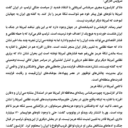
سرویس خارجی-
«تاکر کارلسون» مجری سرشناس آمریکایی با انتقاد شدید از سیاست جنگی ترامپ در ایران گفت
آمریکا با ناوهای غول پیکر خود هم نتوانست تنگة هرمز را باز کند. به گفته وی ایران به جهانیان
آموخت که آمریکا دیگر ابرقدرت نیست.
کمتر رسانه، کارشناس و اندیشکده‌ای در جهان وجود دارد که بر این باور نباشد آمریکا در جنگ با
ایران شکست خورده و به هیچ یک از اهداف خود نرسیده است. ترامپ فکر می‌کرد که با حمله نظامی و
فشار اقتصادی می‌تواند ملت ایران را به تسلیم وادارد اما به نوشته سی‌ان‌ان تجربه چند ماه اخیر نشان
داد که حمله نظامی به تغییر رفتار ایران منجر نشده است. «فارن افرز» هم در تحلیلی با اشاره به
بسته ماندن تنگة هرمز علی‌رغم همه فشارهای آمریکا نوشته است این بحران نشان داد که برتری
نظامی آمریکا دیگر برای حفظ نظم دریایی و کنترل کشتیرانی در سراسر جهان کافی نیست؛ وضعیتی
که به گفته نویسنده، نشان‌دهنده شکاف فزاینده میان جاه‌طلبی‌های جهانی واشنگتن و توان واقعی آن
برای مدیریت چالش‌های نوظهور در عصر پهپادها، موشک‌های ارزان‌قیمت و رقابت فزاینده
قدرت‌های منطقه‌ای است.
ناکامی آمریکا در تنگة هرمز
«تاکر کارلسون» چهره سرشناس رسانه‌ای محافظه‌کار آمریکا هم در استدلال مشابه سی‌ان‌ان و «فارن
افرز» با اشاره به اینکه وقایع جاری در بحران خاورمیانه محدودیت‌های قدرت نظامی آمریکا را نشان
می‌دهد، تاکید کرد که واشنگتن با وجود هزینه‌های سرسام‌آور، در بازگشایی مسیر تنگه هرمز ناکام
بوده است. وی با انتشار یک ویدئو در یوتویوب گفت: حتی با وجود ناوهای هواپیمابر ۱۲۰ میلیارد
دلاری، آمریکا قادر به تامین امنیت تنگه هرمز نیست.او در بخش دیگری از این ویدئو، ترامپ در قبال
جنگ و ادعاهای متناقض مکرر او درباره توافق قریب‌الوقوع با ایران را محکوم کرد. کارلسون گفت: