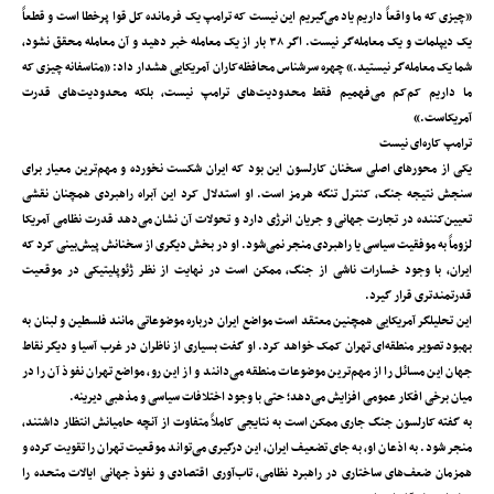
«چیزی که ما واقعاً داریم یاد می‌گیریم این نیست که ترامپ یک فرمانده کل قوا پرخطا است و قطعاً
یک دیپلمات و یک معامله‌گر نیست. اگر ۳۸ بار از یک معامله خبر دهید و آن معامله محقق نشود،
شما یک معامله‌گر نیستید.» چهره سرشناس محافظه‌کاران آمریکایی هشدار داد: «متاسفانه چیزی که
ما داریم کم‌کم می‌فهمیم فقط محدودیت‌های ترامپ نیست، بلکه محدودیت‌های قدرت
آمریکاست.»
ترامپ کاره‌ای نیست
یکی از محورهای اصلی سخنان کارلسون این بود که ایران شکست نخورده و مهم‌ترین معیار برای
سنجش نتیجه جنگ، کنترل تنگه هرمز است. او استدلال کرد این آبراه راهبردی همچنان نقشی
تعیین‌کننده در تجارت جهانی و جریان انرژی دارد و تحولات آن نشان می‌دهد قدرت نظامی آمریکا
لزوماً به موفقیت سیاسی یا راهبردی منجر نمی‌شود. او در بخش دیگری از سخنانش پیش‌بینی کرد که
ایران، با وجود خسارات ناشی از جنگ، ممکن است در نهایت از نظر ژئوپلیتیکی در موقعیت
قدرتمندتری قرار گیرد.
این تحلیلگر آمریکایی همچنین معتقد است مواضع ایران درباره موضوعاتی مانند فلسطین و لبنان به
بهبود تصویر منطقه‌ای تهران کمک خواهد کرد. او گفت بسیاری از ناظران در غرب آسیا و دیگر نقاط
جهان این مسائل را از مهم‌ترین موضوعات منطقه می‌دانند و از این رو، مواضع تهران نفوذ آن را در
میان برخی افکار عمومی افزایش می‌دهد؛ حتی با وجود اختلافات سیاسی و مذهبی دیرینه.
به گفته کارلسون جنگ جاری ممکن است به نتایجی کاملاً متفاوت از آنچه حامیانش انتظار داشتند،
منجر شود. به اذعان او، به جای تضعیف ایران، این درگیری می‌تواند موقعیت تهران را تقویت کرده و
همزمان ضعف‌های ساختاری در راهبرد نظامی، تاب‌آوری اقتصادی و نفوذ جهانی ایالات متحده را