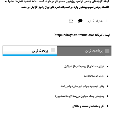
اینکه گزینه‌های واقعی ترامپ روزبه‌روز محدودتر می‌شود، گفت ادامه تشدید تنش‌ها نه‌تنها به
اقتصاد جهانی آسیب بیشتری وارد می‌کند، بلکه اهرم‌های ایران را نیز افزایش می‌دهد.
اشتراک گذاری
لینک کوتاه:
https://kayhan.ir/001OXZ
پربازدید ترین
پربحث ترین
انرژی هسته‌ای از روسیه؛ آب از اسرائیل
نقطه، ته خط!(نکته)
وقتی «پمپئو» جواب «روحانی» را می‌دهد
چه زمانی جنگ به پایان می‌رسد؟(یادداشت روز)
آثار و نشانه‌های غفلت و غافلان