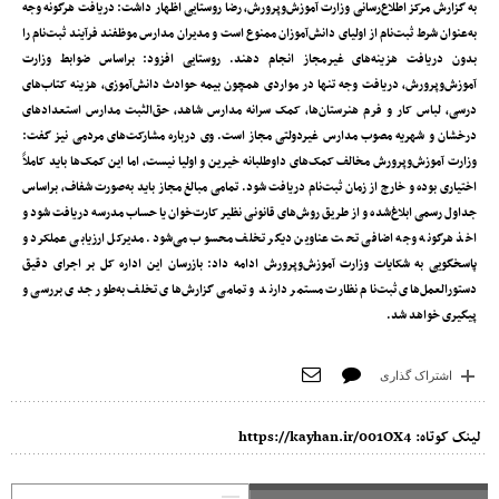
به گزارش مرکز اطلاع‌رسانی وزارت آموزش‌وپرورش، رضا روستایی اظهار داشت: دریافت هرگونه وجه
به‌عنوان شرط ثبت‌نام از اولیای دانش‌آموزان ممنوع است و مدیران مدارس موظفند فرآیند ثبت‌نام را
بدون دریافت هزینه‌های غیرمجاز انجام دهند. روستایی افزود: براساس ضوابط وزارت
آموزش‌وپرورش، دریافت وجه تنها در مواردی همچون بیمه حوادث دانش‌آموزی، هزینه کتاب‌های
درسی، لباس کار و فرم هنرستان‌ها، کمک سرانه مدارس شاهد، حق‌الثبت مدارس استعدادهای
درخشان و شهریه مصوب مدارس غیردولتی مجاز است. وی درباره مشارکت‌های مردمی نیز گفت:
وزارت آموزش‌وپرورش مخالف کمک‌های داوطلبانه خیرین و اولیا نیست، اما این کمک‌ها باید کاملاً
اختیاری بوده و خارج از زمان ثبت‌نام دریافت شود. تمامی مبالغ مجاز باید به‌صورت شفاف، براساس
جداول رسمی ابلاغ‌شده و از طریق روش‌های قانونی نظیر کارت‌خوان یا حساب مدرسه دریافت شود و
اخذ هرگونه وجه اضافی تحت عناوین دیگر تخلف محسوب می‌شود. مدیرکل ارزیابی عملکرد و
پاسخگویی به شکایات وزارت آموزش‌وپرورش ادامه داد: بازرسان این اداره کل بر اجرای دقیق
دستورالعمل‌های ثبت‌نام نظارت مستمر دارند و تمامی گزارش‌های تخلف به‌طور جدی بررسی و
پیگیری خواهد شد.
اشتراک گذاری
لینک کوتاه:
https://kayhan.ir/001OX4