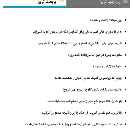
پربازدید ترین
پربحث ترین
چی میگه؟!(گفت و شنود)
6 شرط شورای عالی امنیت ملی برای گشایش تنگه هرمز شورا کوتاه نمی‌آید
شروط ایران برای بازگشایی تنگه هرمز بی‌اعتنا به لاف‌های گزاف ترامپ
مقاومت یمن؛ دو خیز اساسی(یادداشت روز)
فتوشاپه!(گفت و شنود)
ایرانی‌ها بزرگ‌ترین قدرت نظامی جهان را شکست دادند
فاکتور ۵۸ میلیارد دلاری گاوچران روی میز شیوخ!
باز شدن تنگه هرمز تابع جبران نقض تفاهم‌نامه اسلام‌آباد است
بالاترین مقام نظامی آمریکا: از جنگ با ایران نتیجه معکوس گرفتیم
صادرات نفت عربستان از ۸میلیون بشکه در روز به یک میلیون بشکه کاهش یافت