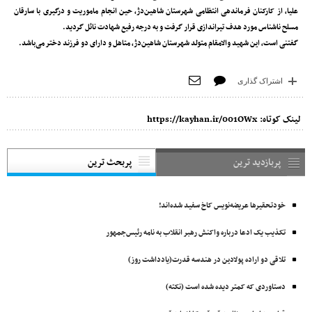
علیا، از کارکنان فرماندهی انتظامی شهرستان شاهین‌دژ، حین انجام ماموریت و درگیری با سارقان
مسلح ناشناس مورد هدف تیراندازی قرار گرفت و به درجه رفیع شهادت نائل گردید.
گفتنی است، این شهید والامقام متولد شهرستان شاهین‌دژ، متاهل و دارای دو فرزند دختر می‌باشد.
اشتراک گذاری
لینک کوتاه:
https://kayhan.ir/001OWx
پربازدید ترین
پربحث ترین
خودتحقیرها عریضه‌نویس کاخ سفید شده‌اند!
تکذیب یک ادعا درباره واکنش رهبر انقلاب به نامه رئیس‌جمهور
تلاقی دو اراده پولادین در هندسه قدرت(یادداشت روز)
دستاوردی که کمتر دیده شده است (نکته)