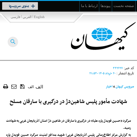
Toggle
منوی سرویسها
صفحه نخست
پیوندها
ارتباط با ما
navigation
|
|
English
العربي
فارسی
۳۳۲۶۲۷
کد خبر:
۲۰ خرداد ۱۴۰۵ - ۲۱:۵۴
تاریخ انتشار :
سرویس کیهان
»
اخبار
الف
الف
شهادت مأمور پلیس شاهین‌دژ در درگیری با سارقان مسلح
سرگرد «حسین قویدل پاره علیا» در درگیری با سارقان در شاهین دژ استان آذربایجان غربی به شهادت
رسید.
به گزارش مرکز اطلاع‌رسانی پلیس آذربایجان غربی؛ شهید مدافع امنیت سرگرد حسین قویدل پاره