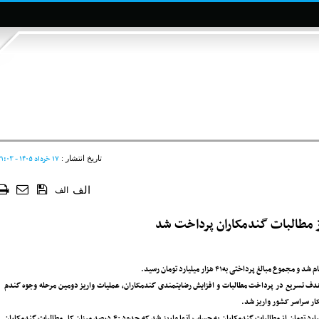
۱۷ خرداد ۱۴۰۵ - ۲۱:۰۳
تاریخ انتشار :
الف
الف
با هدف تسریع در پرداخت مطالبات و افزایش رضایتمندی گندمکاران، عملیات واریز دومین مرحله وجوه گندم
شایان ذکر است؛ با عاملیت بانک بخش کشاورزی، طی دو مرحله واریزی حدود ۴۱ هزار میلیارد تومان از مطالبات گندمکاران به حساب آنها واریز شد که حدود ۴۰ درصد میزان کل مطالبات گندمکاران