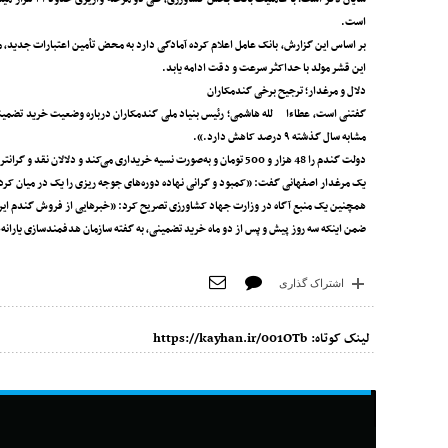
است.
بر اساس این گزارش، بانک عامل اعلام کرده آمادگی دارد به محض تأمین اعتبارات جدید، م
این قشر مولد با حداکثر سرعت و دقت ادامه یابد.
دلال و مرغدار؛ ترجیح برخی گندمکاران
مشابه سال گذشته ۹ درصد کاهش دارد.».
یک مرغدار اصفهانی گفت: «کمبود و گرانی نهاده دوره‌های جوجه ریزی را یک در میان کر
همچنین یک منبع آگاه در وزارت جهاد کشاورزی تصریح کرد: «خبرهایی از فروش گندم ایرانی به نرخ 80 هزار تومان در بازار عراق 
ضمن اینکه سه روز پیش و پس از دو ماه خرید تضمینی، به گفته سازمان هدفمندسازی یارانه‌ها ۴۱ هزار میلیارد تومان به گندمکاران پرداخت شده و دولت هنوز ۹۰ هزار میلیارد تومان بدهکار 
اشتراک گذاری
لینک کوتاه:
https://kayhan.ir/001OTb