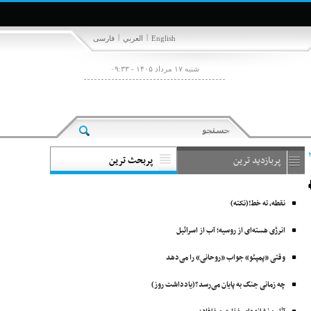
|
|
English
العربي
فارسی
شنبه ۱۷ مرداد ۱۴۰۵ - ۰۹:۳۳
پربازدید ترین
پربحث ترین
نقطه، ته خط!(نکته)
انرژی هسته‌ای از روسیه؛ آب از اسرائیل
وقتی «پمپئو» جواب «روحانی» را می‌دهد
چه زمانی جنگ به پایان می‌رسد؟(یادداشت روز)