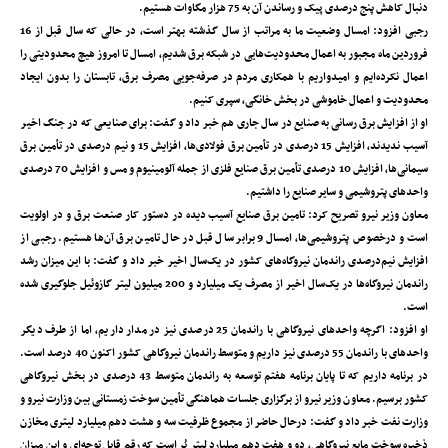
دنبال کاهش پنج درصدی پیک و رساندن آن به 75 هزار مگاوات هستیم.
رجبی افزود: امسال وضعیت ما به مراتب از سال گذشته بهتر است، در حالی که سال قبل از 16
فروردین ماه مجبور به اعمال محدودیت‌هایی در شبکه برق شدیم، امسال تا امروز هیچ محدودیتی را
اعمال نکرده‌ایم و امیدواریم با همکاری مردم در صرفه‌جویی مصرف برق، تابستان را بدون ایجاد
محدودیت و اعمال خاموشی در بخش خانگی، سپری کنیم.
او از افزایش برق رسانی به صنایع در سال جاری هم خبر داد و گفت: برای صنایعی که در جنگ اخیر
آسیب ندیدند، افزایش 15 درصدی در تأمین برق فولادی‌ها، افزایش 15 و نیم درصدی در تأمین برق
سیمانی‌ها، افزایش 10 درصدی تأمین برق صنایع فلزی از جمله آلومینیوم و مس و افزایش 70 درصدی
واحدهای پتروشیمی و سایر صنایع را داشتیم.
معاون وزیر نیرو تصریح کرد: تامین برق صنایع آسیب دیده در دستور کار صنعت برق و در اولویت
است و درخصوص پتروشیمی‌ها، امسال 9 برابر سال قبل در حال تامین برق آن‌ها هستیم‌. رجبی از
افزایش نیم‌درصدی راندمان نیروگاه‌های کشور در یک‌سال اخیر خبر داد و گفت: با این میزان رشد
راندمان نیروگاه‌ها در یک‌سال اخیر از مصرف یک میلیارد و 200 میلیون لیتر گازوئیل جلوگیری شده
است.
او افزود: اگرچه واحدهای نیروگاهی با راندمان 25 درصدی نیز در مدار داریم، اما از طرف دیگر
واحدهای با راندمان 55 درصدی نیز داریم و متوسط راندمان نیروگاهی کشور اکنون 40 درصد است.
در برنامه داریم که تا پایان برنامه هفتم توسعه به راندمان متوسط 43 درصدی در بخش نیروگاهی
کشور برسیم. معاون وزیر نیرو از برگزاری جلسات هماهنگی تأمین سوخت زمستانی بین وزارت نیرو و
وزارت نفت خبر داد و گفت: درحال حاضر از مجموع ظرفیت سه و هشت دهم میلیارد لیتری مخازن
ذخیره سوخت مایع نیروگاهی، دو و هفت دهم میلیارد لیتر پُر است که رقم قابل توجه‌ای و این میزان