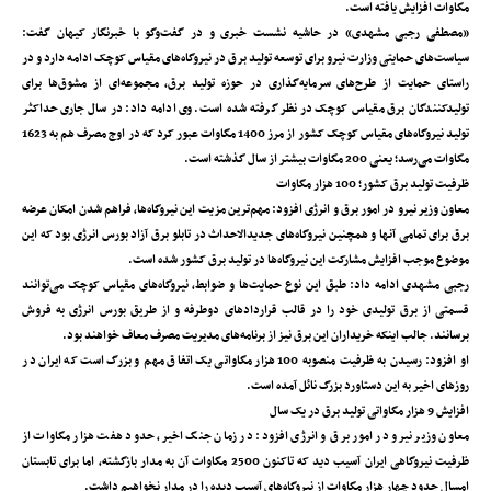
مگاوات افزایش یافته است.
«مصطفی رجبی مشهدی» در حاشیه نشست خبری و در گفت‌و‌گو با خبرنگار کیهان گفت:
سیاست‌های حمایتی وزارت نیرو برای توسعه تولید برق در نیروگاه‌های مقیاس کوچک ادامه دارد و در
راستای حمایت از طرح‌های سرمایه‌گذاری در حوزه تولید برق، مجموعه‌ای از مشوق‌ها برای
تولیدکنندگان برق مقیاس کوچک در نظر گرفته شده است. وی ادامه داد: در سال جاری حداکثر
تولید نیروگاه‌های مقیاس کوچک کشور از مرز 1400 مگاوات عبور کرد که در اوج مصرف هم به 1623
مگاوات می‌رسد؛ یعنی 200 مگاوات بیشتر از سال گذشته است.
ظرفیت تولید برق کشور؛ 100 هزار مگاوات
معاون وزیر نیرو در امور برق و انرژی افزود: مهم‌ترین مزیت این نیروگاه‌ها، فراهم شدن امکان عرضه
برق برای تمامی آنها و همچنین نیروگاه‌های جدیدالاحداث در تابلو برق آزاد بورس انرژی بود که این
موضوع موجب افزایش مشارکت این نیروگاه‌ها در تولید برق کشور شده است.
رجبی مشهدی ادامه داد: طبق این نوع حمایت‌ها و ضوابط، نیروگاه‌های مقیاس کوچک می‌توانند
قسمتی از برق تولیدی خود را در قالب قرارداد‌های دوطرفه و از طریق بورس انرژی به فروش
برسانند. جالب اینکه خریداران این برق نیز از برنامه‌های مدیریت مصرف معاف خواهند بود.
او افزود: رسیدن به ظرفیت منصوبه 100 هزار مگاواتی یک اتفاق مهم و بزرگ است که ایران در
روزهای اخیر به این دستاورد بزرگ نائل آمده است‌.
افزایش 9 هزار مگاواتی تولید برق در یک‌ سال
معاون وزیر نیرو در امور برق و انرژی افزود: در زمان جنگ اخیر، حدود هفت هزار مگاوات از
ظرفیت نیروگاهی ایران آسیب دید که تاکنون 2500 مگاوات آن به مدار بازگشته، اما برای تابستان
امسال حدود چهار هزار مگاوات از نیروگاه‌های آسیب دیده را در مدار نخواهیم داشت.