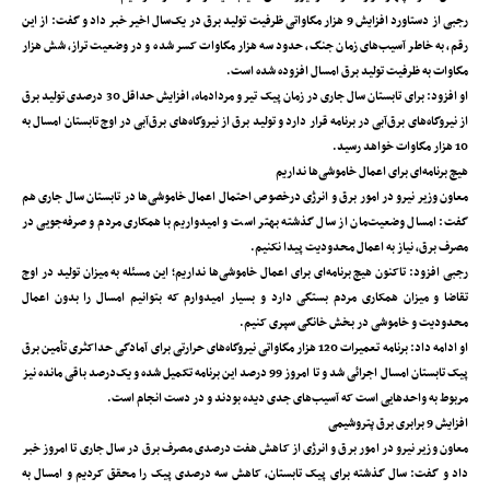
رجبی از دستاورد افزایش 9 هزار مگاواتی ظرفیت تولید برق در یک‌سال اخیر خبر داد و گفت: از این
رقم، به خاطر آسیب‌های زمان جنگ، حدود سه هزار مگاوات کسر شده و در وضعیت تراز، شش هزار
مگاوات به ظرفیت تولید برق امسال افزوده شده است.
او افزود: برای تابستان سال جاری در زمان پیک تیر و مردادماه، افزایش حداقل 30 درصدی تولید برق
از نیروگاه‌های برق‌آبی در برنامه قرار دارد و تولید برق از نیروگاه‌های برق‌آبی در اوج تابستان امسال به
10 هزار مگاوات خواهد رسید.
هیچ برنامه‌ای برای اعمال خاموشی‌ها نداریم
معاون وزیر نیرو در امور برق و انرژی درخصوص احتمال اعمال خاموشی‌ها در تابستان سال جاری هم
گفت: امسال وضعیت‌مان از سال گذشته بهتر است و امیدواریم با همکاری مردم و صرفه‌جویی در
مصرف برق، نیاز به اعمال محدودیت پیدا نکنیم.
رجبی افزود: تاکنون هیچ برنامه‌ای برای اعمال خاموشی‌ها نداریم؛ این مسئله به میزان تولید در اوج
تقاضا و میزان همکاری مردم بستگی دارد و بسیار امیدوارم که بتوانیم امسال را بدون اعمال
محدودیت و خاموشی در بخش خانگی سپری کنیم.
او ادامه داد: برنامه تعمیرات 120 هزار مگاواتی نیروگاه‌های حرارتی برای آمادگی حداکثری تأمین برق
پیک تابستان امسال اجرائی شد و تا امروز 99 درصد این برنامه تکمیل شده و یک‌درصد باقی مانده نیز
مربوط به واحدهایی است که آسیب‌های جدی دیده بودند و در دست انجام است.
افزایش 9 برابری برق پتروشیمی
معاون وزیر نیرو در امور برق و انرژی از کاهش هفت درصدی مصرف برق در سال جاری تا امروز خبر
داد و گفت: سال گذشته برای پیک تابستان، کاهش سه درصدی پیک را محقق کردیم و امسال به