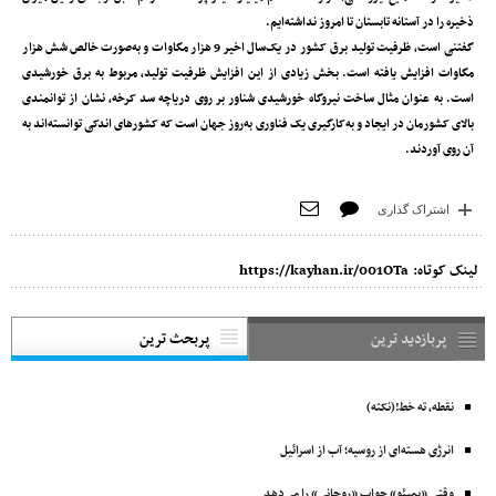
ذخیره را در آستانه تابستان تا امروز نداشته‌ایم.
گفتنی است، ظرفیت تولید برق کشور در یک‌سال اخیر 9 هزار مگاوات و به‌صورت خالص شش هزار
مگاوات افزایش یافته است. بخش زیادی از این افزایش ظرفیت تولید، مربوط به برق خورشیدی
است. به عنوان مثال ساخت نیروگاه خورشیدی شناور بر روی دریاچه سد کرخه، نشان از توانمندی
بالای کشورمان در ایجاد و به‌کارگیری یک فناوری به‌روز جهان است که کشورهای اندکی توانسته‌اند به
آن روی آوردند.
اشتراک گذاری
لینک کوتاه:
https://kayhan.ir/001OTa
پربازدید ترین
پربحث ترین
نقطه، ته خط!(نکته)
انرژی هسته‌ای از روسیه؛ آب از اسرائیل
وقتی «پمپئو» جواب «روحانی» را می‌دهد