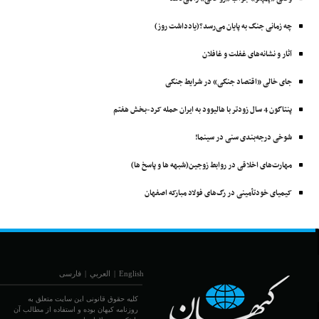
چه زمانی جنگ به پایان می‌رسد؟(یادداشت روز)
آثار و نشانه‌های غفلت و غافلان
جای خالی «اقتصاد جنگی» در شرایط جنگی
پنتاگون 4 سال زودتر با ‌هالیوود به ایران حمله کرد-بخش هفتم
شوخی درجه‌بندی سنی در سینما!
مهارت‌های اخلاقی در روابط زوجین(شبهه ها و پاسخ ها)
کیمیای خودتأمینی در رگ‌های فولاد مبارکه اصفهان
English
|
العربي
|
فارسی
کلیه حقوق قانونی این سایت متعلق به
روزنامه کیهان بوده و استفاده از مطالب آن