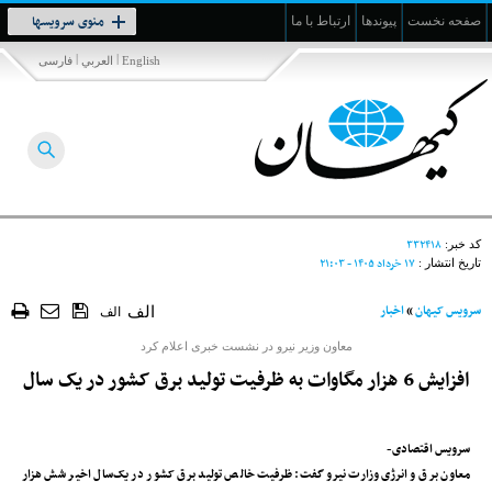
Toggle
منوی سرویسها
صفحه نخست
پیوندها
ارتباط با ما
navigation
|
|
English
العربي
فارسی
۳۳۲۴۱۸
کد خبر:
۱۷ خرداد ۱۴۰۵ - ۲۱:۰۳
تاریخ انتشار :
سرویس کیهان
»
اخبار
الف
الف
معاون وزیر نیرو در نشست خبری اعلام کرد
افزایش 6 هزار مگاوات به ظرفیت تولید برق کشور در یک سال
سرویس اقتصادی-
معاون برق و انرژی وزارت نیرو گفت: ظرفیت خالص تولید برق کشور در یک‌سال اخیر شش هزار