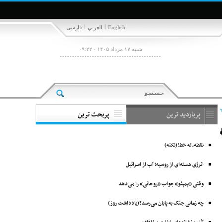
|
|
English
العربي
فارسی
شنبه ۱۷ مرداد ۱۴۰۵ - ۰۹:۲۲
پربازدید ترین
پربحث ترین
نقطه، ته خط!(نکته)
انرژی هسته‌ای از روسیه؛ آب از اسرائیل
وقتی «پمپئو» جواب «روحانی» را می‌دهد
چه زمانی جنگ به پایان می‌رسد؟(یادداشت روز)