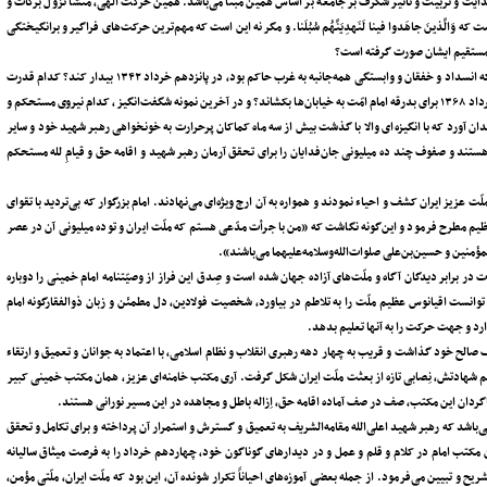
هدایت و تربیت و تأثیر شگرف بر جامعه بر اساس همین مبنا می‌باشد. همین حرکت الهی، منشأ نزول برکات و
ّذینَ جاهَدوا فینا لَنَهدِیَنَّهُم سُبُلَنا. و مگر نه این است که مهم‌ترین حرکت‌های فراگیر و برانگیختگی
یرمستقیم ایشان صورت گرفته است؟
کدام نیروی عظیم می‌توانست ملّت خواب‌زده و مسحور استکبار و استعمار را در شرایطی که انسداد و خفقان و وابستگی همه‌جانبه به غرب حاکم بود، در پانزدهم خرداد ۱۳۴۲ بیدار کند؟ کدام قدرت
جاذبه می‌توانست میلیون‌ها نفر را در دوازدهم بهمن ۱۳۵۷ برای استقبال و در چهاردهم خرداد ۱۳۶۸ برای بدرقه‌ امام امّت به خیابان‌ها بکشاند؟ و در آخرین نمونه‌ شگفت‌انگیز، کدام نیروی مستحکم و
 ایران را آن‌چنان مبعوث کرد و به میدان آورد که با انگیزه‌ای والا با گذشت بیش از سه ماه کماکان پرحرارت به خونخواهی رهبر شهید خود و سایر
ند و صفوف چند ده میلیونی جان‌فدایان را برای تحقق آرمان رهبر شهید و اقامه‌ حق و قیام‌ِ لله مستحکم
 عزیز ایران کشف و احیاء نمودند و همواره به آن ارج ویژه‌ای می‌نهادند. امام بزرگوار که بی‌تردید با تقوای
عظیم مطرح فرمود و این‌گونه نگاشت که «من با جرأت مدّعی هستم که ملّت ایران و توده‌ میلیونی آن در عصر
المؤمنین و حسین‌بن‌علی صلوات‌الله‌وسلامه‌علیهما می‌باشند».
 در برابر دیدگان آگاه و ملّت‌های آزاده جهان شده است و صِدق این فراز از وصیّتنامه‌ امام خمینی را دوباره
توانست اقیانوس عظیم ملّت را به تلاطم در بیاورد، شخصیت فولادین، دل مطمئن و زبان ذوالفقارگونه‌ امام
ارد و جهت حرکت را به آنها تعلیم بدهد.
لَف صالح خود گذاشت و قریب به چهار دهه رهبری انقلاب و نظام اسلامی، با اعتماد به جوانان و تعمیق و ارتقاء
م شهادتش، نِصابی تازه از بعثت ملّت ایران شکل گرفت. آری مکتب خامنه‌ای عزیز، همان مکتب خمینی کبیر
اگردان این مکتب، صف در صف آماده‌ اقامه‌ حق، اِزاله‌ باطل و مجاهده در این مسیر نورانی هستند.
 می‌باشد که رهبر شهید اعلی‌الله مقامه‌الشریف به تعمیق و گسترش و استمرار آن پرداخته و برای تکامل و تحقق
 مکتب امام در کلام و قلم و عمل و در دیدارهای گوناگون خود، چهاردهم خرداد را به فرصت میثاق سالیانه‌
 و تبیین می‌فرمود. از جمله بعضی آموزه‌های احیاناً تکرار شونده‌ آن، این بود که ملّت ایران، ملّتی مؤمن،