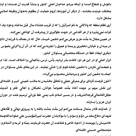
باهوش و شجاع است؛ و اینکه مردم، صاحبان اصلی کشور و منشأ قدرت آن هستند؛ و اینکه 
مختلف عینیّت بخشند. از دیگر آن آموزه‌ها، لزوم حمایت از مظلوم به‌عنوان وظیفه‌ اسلامی،
مشکل دارد.
آری نظام سلطه که پادگانی به نام اسرائیل را که از قریب هشتاد سال قبل ساخته، وجود یک ای
فرات نمی‌پذیرد و از هر اقدامی در جهت جلوگیری از پیشرفت آن کوتاهی نمی‌کند.
در همین مجال به ملّت عزیز عرض می‌کنم دشمن خبیث، حال که در مصاف با فرزندان دلاور
در میدان و خیابان، تحقیری پرمعنا و عمیق را تجربه می‌کند که در اثر آن واگرایی ملموس 
دیگری ایجاد خطا در دستگاه محاسباتی مسئولان کشور.
ابزار اصلی او در این هر دو، کاشت بذر تردید، یأس، ترس، بدگمانی، و اختلاف است. لذا در 
و همصدایی نکردن با دشمن، نقشه‌ شوم او را خنثی نمایند. در این مقام، نقش مسئولان در
کمک به دشمن این کشور و مردمانش محسوب می‌گردد.
اکنون فرصت تازه‌ای برای معرفی عملی و تحقق بخشیدن به مکتب خمینی کبیر و خامنه‌ای عزی
این نقش مهم بر عهده‌ آحاد ملّت خصوصاً جوانان، نخبگان و اهالی فکر و اندیش
عجّل‌‌الله‌تعالی‌فرجه‌الشریف و در مسیر اسلام ناب یعنی خط نورانی ترسیم شده در دوران
ایران عزیز را بسازند.
از خداوند قادر متعال مسئلت می‌کنم این ملّت بعثت یافته را به پیروزی نهائی و قلّه‌ها
شهدای دفاع مقدس دوّم و سوّم را با مولایشان حضرت امیرالمؤمنین علی صلوات‌الله‌وسلا
خادمینش را بهره‌مند از ادعیه‌ خاص و شفاعت آن حضرت فرمایند، بمنّه و کرمه و السّلام و عل
سیّدمجتبی حسینی خامنه‌ای