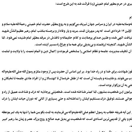
کبری در حرم مطهر امام خمینی(ره) قرائت شد به این شرح است:
ام
ه‌وسلامه‌علیه در ایران و سراسر جهان تبریک می‌گویم و به روح مطهّر حضرت امام خمینی رحمة‌الله‌علیه سلام و
درود می‌فرستم. امسال سی‌و‌هفتمین ۱۴ خردادی است که از فراق خمینی کبیر می‌گذرد و اوّلین ۱۴ خردادی است که پدر مهربان امّت، مرید و یار وفادار و برجسته‌ مکتب امام، رهبر عظیم‌الشأن شهید
ضیافت الهی شده و طنین صدای پرصلابت و کلام حکیمانه و نافذ‌ش در مرقد مطهّر امام شنیده نمی‌شود. امّا
لشأن شهید، گنجینه‌ ارزشمند و بی‌بدیلی برای همه‌ ما و چراغ راه مسیر آینده است.
در آن تکلیف مدیریت جامعه و نظام اسلامی را مشخص فرموده و اِکمال دین و اتمام نعمت را با ولایت و امامت
شهادت، برای خدا و در راه خدا بود. بر این اساس آن حضرت پس از وجود مکرّم رسو‌ل‌الله صلی‌الله‌علیه‌وآله
ب می‌شوند، و شایسته و بایسته آن است که از طفل خردسال تا کهنسالان و از افراد عادی جامعه تا نخبگان و
ّی به آن بزرگوار بوده است.
وگو پیرامون این شخصیت مشهور، امّا کمتر شناخته شده است. شخصیّتی پرجاذبه که درک و شناخت عمیق از راه و
 جوانی هستند، توفیق درک مستقیم ایشان را نداشته‌اند و حتی بسیاری از آنانی که دوران حیات ایشان را درک
 تعالی در این آیه‌ شریفه خطاب به رسول‌ اعظم‌ صلی‌الله‌علیه‌وآله می‌فرمایند به امّت بگو من شما را تنها به یک امر موعظه
ن پیام و یکی از قدیمی‌ترین اسنادی است که شخصیت بی‌بدیل عبد صالح و روح بزرگ عصر و زمان ما، رهبر کبیر
ت.