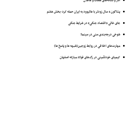
آثار و نشانه‌های غفلت و غافلان
پنتاگون 4 سال زودتر با ‌هالیوود به ایران حمله کرد-بخش هفتم
جای خالی «اقتصاد جنگی» در شرایط جنگی
شوخی درجه‌بندی سنی در سینما!
مهارت‌های اخلاقی در روابط زوجین(شبهه ها و پاسخ ها)
کیمیای خودتأمینی در رگ‌های فولاد مبارکه اصفهان