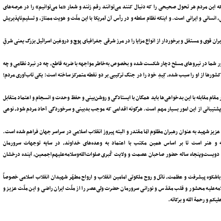
این مردم هر تحول صحیحی را که دنبال کنند می‌توانند رقم زنند و شعار «ما می‌توانیم» را در عرصه‌های
 انسانی و ایرانی است. و اینکه نظام سلطه و در رأس آن آمریکا با این ملّت و هویت ممتاز، و تسلیم‌ناپذیریش
ران قوی و مستقل و برخوردار از انواع مزایا را در مرز شرقی جغرافیای پوچ و دروغین اسرائیل بزرگ یعنی شرقِ
 شما در نیروهای مسلح دچار شکست شده و بخصوص به‌خاطر مواجهه با ضربه‌ قاطع، چه در نبرد نظامی و چه
کشورها از او را سبب شده، کِیدِ خود را در جنگ ترکیبی بر دو نقطه متمرکز ساخته است: یکی تاب‌آوری مردم؛
مقام مقابله با این بدخواهی‌ها باید همگان با ایستادگی و روشن‌بینی و حفظ وحدت و انسجام و اعتماد متقابل
 پشتیبانی از این امور بسیار مهم است. هرگونه اقدامی که موجب بدبینی و سرخوردگی آحاد مردم شود، نوعی
ز شهید به‌ عنوان رهبران مظلوم امّا مقتدر و البته پیروز انقلاب اسلامی در سراسر جهان فراهم شده است.
ه و هنر است تا بر اساس همین مکتب با اعتماد به وعده‌های خداوند، در سایه‌ توجهات سرورمان
 دویست‌و‌پنجاه ساله‌ حضور صاحبان عصمت و ولایت کُبری صلوات‌الله‌وسلامه‌علیهم‌اجمعین، آینده‌ درخشان
ی باشکوه پیشرفت و عظمت، نائل و روح ملکوتی امامین انقلاب و ارواح مطهّر شهیدان انقلاب اسلامی خصوصاً
مه‌علیه محشور و قلب مقدّس و نورانی سرورمان حضرت ولی‌عصر را از ملّت ایران راضی و این ملّت عزیز و
یکم و رحمة الله و برکاته.