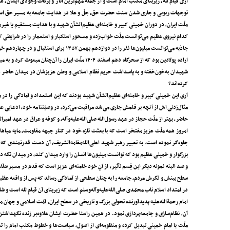
آری قیام لله، زیربنای مکتب امام است و از جمله مهم‌ترین آثار و برکات وجودی ایشان، 
توجهات ربوبی و جاری شدن سنت حضرت حق، جل‌ّ و علا در هدایت جامعه به مسیر حق است که وَالَ
ملّت ایران، در دوران خمینی کبیر و خامنه‌ای عظیم‌الشأن شهید و با هدایت مستقیم یا غ
اراده‌ پولادین بود که از سحرگاه دهم اسفند ۱۴۰۴ ملّت
شهیدان به‌خون‌خفته و به پاسداشت حریم نظام اسلامی و وطن عزیزشان در میدان حاضر هست
کرده‌اند؟
آری این خمینی کبیر و خامنه‌ای عظیم‌الشأن شهید بودند که این استعداد و آمادگی را در ملّت
مثال‌زدنی‌اش از آنچه بر قلمش جاری می‌شد مراقبت می‌کرد، در وصیّتنامه‌ خود، ادعایی 
حاضر، بهتر از ملّت حجاز در عهد رسول‌الله صلی‌الله‌علیه‌وآله، و کوفه و عراق در عهد امیر
امروز همه‌ ملّت عزیز مفتخر است که با بعثت تازه‌ خود در کنار جبهه‌ مقاومت، مایه‌ مباهات
جلوه‌گر نموده است. به تعبیر رهبر شهید اعلی‌الله‌مقامه‌الشریف، آن دست قدرتمندی که 
بزرگوار و خمینی عظیم بود که توانست میلیون‌ها انسان را وارد میدان کند، در میدان نگه د
و صد البته نمونه‌ دیگر این قِسم تأثیر، از آنِ خود خامنه‌ای عزیز است که قدم در مسیر سَ
سطح بینش و نگرش مردم، جامعه را به چنان سطحی از آمادگی رساند که پس از واقعه‌‌ عظی
در امتداد اسلام ناب محمّدی صلی‌الله‌علیه‌وآله‌وسلم است که زیربنای آن قیامِ لله است و ش
امام رحمة‌الله‌علیه پدیدآورنده‌‌ تحولی بزرگ و تاریخی در سطح ایران، امّت اسلامی و جهان
آن، نظام‌سازی و جامعه‌پردازی نمود. در همین راستا حضرت ایشان علاوه‌بر زنده نگهداشتن
ملّت با امام خمینی تبدیل کرده و منظومه‌ای از اصول، سیاست‌ها و خطوط مکتب امام را تشریح