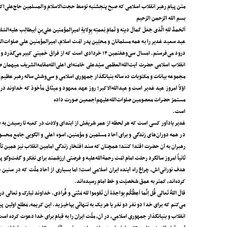
متن پیام رهبر انقلاب اسلامی که صبح پنجشنبه توسط حجت‌الاسلام والمسلمین حاج‌علی‌ا
بسم الله الرّحمن الرّحیم
اَلحَمدُ للهِ الَّذی جَعَلَ کَمالَ دینِه وَ تَمامَ نِعمتِه بِوِلایةِ امیرِالمؤمنین علیِ‌بنِ اَبیطالِب علیه‌السّل
عید سعید غدیر را به همه‌ مسلمانان و محبّین پدر امّت اسلام، امیرالمؤمنین علی صلوات‌الل
انقلاب اسلامی حضرت آیت‌الله‌العظمی سیّدعلی خامنه‌ای اعلی‌الله‌مقامه‌الشریف میهمان 
مجموعه‌ بیانات و مکتوبات ده‌ ساله‌ بنیانگذار جمهوری اسلامی و سی‌وشش‌ ساله‌ رهبر عظیم‌ا
اوّلاً امروز عید غدیر است و عید‌الله‌الاکبر؛ روز عهد معهود و میثاق مأخوذ که خداوند 
مستمرّ حضرات معصومین صلوات‌الله‌علیهم‌اجمعین صورت داده
است.
غدیر یادآور کسی است که هر لحظه از عمر شریفش از ابتدای ولادت در کعبه تا رسیدن به فوز 
در همه‌ دوران‌های زندگی و برای آحاد مسلمین و مؤمنین، اسوه‌ اعلی و الگویی جامع محسو
رهبران به آن حضرت اقتدا کنند؛ همچنان که سند افتخار زندگی امامین انقلاب نیز همین تأس
ثانیاً امروز سالگرد رحلت امام امّت رحمة‌الله‌علیه و فرصتی ارزشمند برای تفکر و گفت‌
هدف نورانی‌اش، چراغ راه آینده‌ ایران اسلامی است؛ اما بسیاری از آحاد ملّت که در سنین
کرده‌اند، کمتر به عمق شخصیّت و خط امام رسیده‌اند.
قالَ اللهُ تَعالی قُل اِنَّما اَعِظُکُم بِواحِدَة‌ اَن تَقوموا لله مَثنی و فُرادی. خداوند تبارک و
می‌کنم که برای خدا دو نفر دو نفر یا هر یک به تنهائی بپاخیزید. این کریمه، مَطلع اولی
انقلاب و بنیانگذار جمهوری اسلامی، در آن، ملّت ایران را به قیام برای خدا دعوت کرده اس