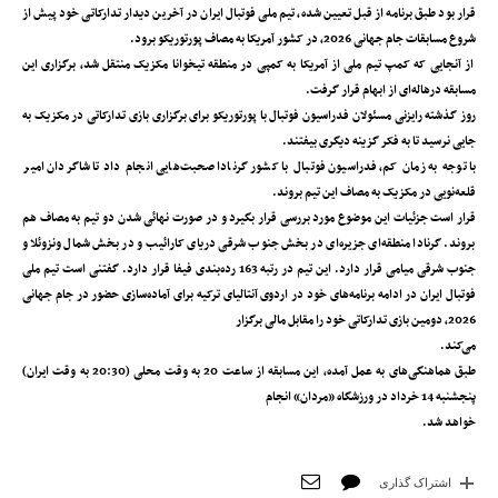
قرار بود طبق برنامه از قبل تعیین شده، تیم ملی فوتبال ایران در آخرین دیدار تدارکاتی خود پیش از
شروع مسابقات جام جهانی 2026، در کشور آمریکا به مصاف پورتوریکو برود.
از آنجایی که کمپ تیم ملی از آمریکا به کمپی در منطقه تیخوانا مکزیک منتقل شد، برگزاری این
مسابقه در‌هاله‌ای از ابهام قرار گرفت.
روز گذشته رایزنی مسئولان فدراسیون فوتبال با پورتوریکو برای برگزاری بازی تدارکاتی در مکزیک به
جایی نرسید تا به فکر گزینه دیگری بیفتند.
با توجه به زمان کم، فدراسیون فوتبال با کشور گرنادا صحبت‌هایی انجام داد تا شاگردان امیر
قلعه‌نویی در مکزیک به مصاف این تیم بروند.
قرار است جزئیات این موضوع مورد بررسی قرار بگیرد و در صورت نهائی شدن دو تیم به مصاف هم
بروند. گرنادا منطقه‌ای جزیره‌ای در بخش جنوب شرقی دریای کارائیب و در بخش شمال ونزوئلا و
جنوب شرقی میامی قرار دارد. این تیم در رتبه 163 رده‌بندی فیفا قرار دارد. گفتنی است تیم ملی
فوتبال ایران در ادامه برنامه‌های خود در اردوی آنتالیای ترکیه برای آماده‌سازی حضور در جام جهانی
2026، دومین بازی تدارکاتی خود را مقابل مالی برگزار
می‌کند.
طبق هماهنگی‌های به عمل آمده، این مسابقه از ساعت 20 به وقت محلی (20:30 به وقت ایران)
پنجشنبه 14 خرداد در ورزشگاه «مردان» انجام
خواهد شد.
اشتراک گذاری