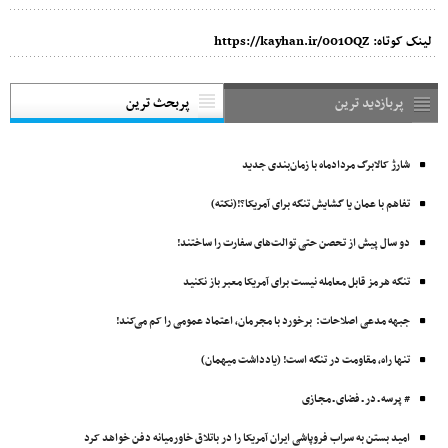
لینک کوتاه:
https://kayhan.ir/001OQZ
پربازدید ترین
پربحث ترین
شارژ کالابرگ مردادماه با زمان‌بندی جدید
تفاهم با عمان یا گشایش تنگه برای آمریکا؟!(نکته)
دو سال پیش از تحصن حتی توالت‌های سفارت را ساختند!
تنگه هرمز قابل معامله نیست برای آمریکا معبر باز نکنید
جبهه مدعی اصلاحات: برخورد با مجرمان، اعتماد عمومی را کم می‌کند!
تنها راه، مقاومت در تنگه است! (یادداشت میهمان)
# پرسه ـ در ـ فضای ـ مجـازی
امید بستن به سراب فروپاشی ایران آمریکا را در باتلاق خاورمیانه دفن خواهد کرد