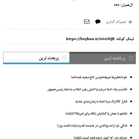
آل‌عمران- 105
اشتراک گذاری
لینک کوتاه:
https://kayhan.ir/001OQB
پربازدید ترین
پربحث ترین
خودتحقیرها عریضه‌نویس کاخ سفید شده‌اند!
تکذیب یک ادعا درباره واکنش رهبر انقلاب به نامه رئیس‌جمهور
شارژ کالابرگ مردادماه با زمان‌بندی جدید
تفاهم با عمان یا گشایش تنگه برای آمریکا؟!(نکته)
تلاقی دو اراده پولادین در هندسه قدرت(یادداشت روز)
دستاوردی که کمتر دیده شده است (نکته)