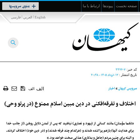
Toggle
منوی سرویسها
صفحه نخست
پیوندها
ارتباط با ما
navigation
|
|
English
العربي
فارسی
۳۳۲۲۰۷
کد خبر:
۱۲ خرداد ۱۴۰۵ - ۲۰:۴۸
تاریخ انتشار :
سرویس کیهان
»
اخبار
الف
الف
اختلاف‌ و تفرقه‌‌افکنی در دین مبین اسلام ممنوع (در پرتو وحی)
«(شما مؤمنان) مانند کسانی از (یهود و نصاری) نباشید که پس از آمدن دلایل روشن (از جانب خدا
برای هدایت آنها) بازهم پراکنده شدند و (هرکدام چند فرقه شدند) و (در دین خود) اختلاف کردند،
و البته برای چنین مردم (جاهل و بدکاری) عذابی سخت خواهد بود.»