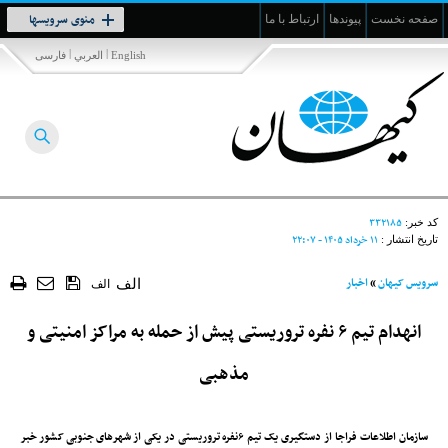
Toggle
منوی سرویسها
صفحه نخست
پیوندها
ارتباط با ما
navigation
|
|
English
العربي
فارسی
۳۳۲۱۸۵
کد خبر:
۱۱ خرداد ۱۴۰۵ - ۲۲:۰۷
تاریخ انتشار :
سرویس کیهان
»
اخبار
الف
الف
انهدام تیم ۶ نفره تروریستی پیش از حمله به مراکز امنیتی و
مذهبی
سازمان اطلاعات فراجا از دستگیری یک تیم ۶نفره تروریستی در یکی از شهرهای جنوبی کشور خبر