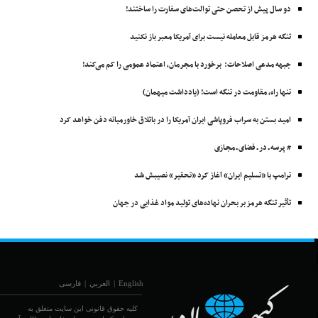
دو سال پیش از تحصن حتی توالت‌های سفارت را ساختند!
تنگه هرمز قابل معامله نیست برای آمریکا معبر باز نکنید
جبهه مدعی اصلاحات: برخورد با مجرمان، اعتماد عمومی را کم می‌کند!
تنها راه، مقاومت در تنگه است! (یادداشت میهمان)
امید بستن به سراب فروپاشی ایران آمریکا را در باتلاق خاورمیانه دفن خواهد کرد
# پرسه ـ در ـ فضای ـ مجـازی
ترامپ با «تسلیم ایران» آغاز کرد «تحقیر» نصیبش شد
تأثیر تنگه هرمز بر بحران نهاده‌های تولید مواد غذایی در جهان
English
|
العربي
|
فارسی
کلیه حقوق قانونی این سایت متعلق به