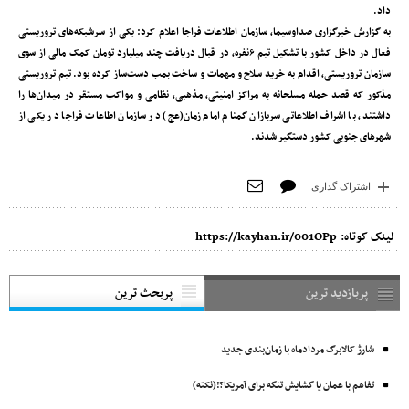
داد.
به گزارش خبرگزاری صداوسیما، سازمان اطلاعات فراجا اعلام کرد: یکی از سرشبکه‌های تروریستی
فعال در داخل کشور با تشکیل تیم ۶نفره، در قبال دریافت چند میلیارد تومان کمک مالی از سوی
سازمان تروریستی، اقدام به خرید سلاح و مهمات و ساخت بمب دست‌ساز کرده بود. تیم تروریستی
مذکور که قصد حمله مسلحانه به مراکز امنیتی، مذهبی، نظامی و مواکب مستقر در میدان‌ها را
داشتند، با اشراف اطلاعاتی سربازان گمنام امام زمان(عج) در سازمان اطاعات فراجا در یکی از
شهر‌های جنوبی کشور دستگیر شدند.
اشتراک گذاری
لینک کوتاه:
https://kayhan.ir/001OPp
پربازدید ترین
پربحث ترین
شارژ کالابرگ مردادماه با زمان‌بندی جدید
تفاهم با عمان یا گشایش تنگه برای آمریکا؟!(نکته)