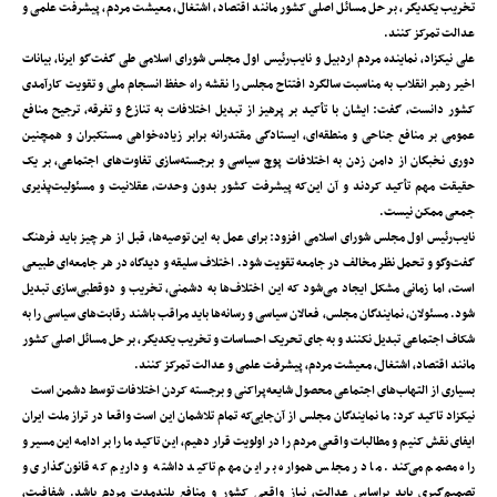
تخریب یکدیگر، بر حل مسائل اصلی کشور مانند اقتصاد، اشتغال، معیشت مردم، پیشرفت علمی و
عدالت تمرکز کنند.
علی نیکزاد، نماینده مردم اردبیل و نایب‌رئیس اول مجلس شورای اسلامی طی گفت‌گو ایرنا، بیانات
اخیر رهبر انقلاب به مناسبت سالگرد افتتاح مجلس را نقشه راه حفظ انسجام ملی و تقویت کارآمدی
کشور دانست، گفت: ایشان با تأکید بر پرهیز از تبدیل اختلافات به تنازع و تفرقه، ترجیح منافع
عمومی بر منافع جناحی و منطقه‌ای، ایستادگی مقتدرانه برابر زیاده‌خواهی مستکبران و همچنین
دوری نخبگان از دامن زدن به اختلافات پوچ سیاسی و برجسته‌سازی تفاوت‌های اجتماعی، بر یک
حقیقت مهم تأکید کردند و آن این‌که پیشرفت کشور بدون وحدت، عقلانیت و مسئولیت‌پذیری
جمعی ممکن نیست.
نایب‌رئیس اول مجلس شورای اسلامی افزود: برای عمل به این توصیه‌ها، قبل از هر چیز باید فرهنگ
گفت‌وگو و تحمل نظر مخالف در جامعه تقویت شود. اختلاف سلیقه و دیدگاه در هر جامعه‌ای طبیعی
است، اما زمانی مشکل ایجاد می‌شود که این اختلاف‌ها به دشمنی، تخریب و دوقطبی‌سازی تبدیل
شود. مسئولان، نمایندگان مجلس، فعالان سیاسی و رسانه‌ها باید مراقب باشند رقابت‌های سیاسی را به
شکاف اجتماعی تبدیل نکنند و به جای تحریک احساسات و تخریب یکدیگر، بر حل مسائل اصلی کشور
مانند اقتصاد، اشتغال، معیشت مردم، پیشرفت علمی و عدالت تمرکز کنند.
بسیاری از التهاب‌های اجتماعی محصول شایعه‌پراکنی و برجسته کردن اختلافات توسط دشمن است
نیکزاد تاکید کرد: ما نمایندگان مجلس از آن‌جایی‌که تمام تلاشمان این است واقعا در تراز ملت ایران
ایفای نقش کنیم و مطالبات واقعی مردم را در اولویت قرار دهیم، این تاکید ما را بر ادامه این مسیر و
راه مصمم می‌کند. ما در مجلس همواره بر این مهم تاکید داشته و داریم که قانون‌گذاری و
تصمیم‌گیری باید براساس عدالت، نیاز واقعی کشور و منافع بلندمدت مردم باشد. شفافیت،