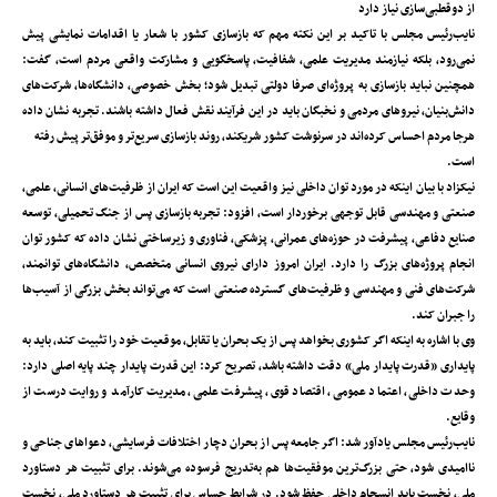
از دوقطبی‌سازی نیاز دارد
نایب‌رئیس‌ مجلس با تاکید بر این نکته مهم که بازسازی کشور با شعار یا اقدامات نمایشی پیش
نمی‌رود، بلکه نیازمند مدیریت علمی، شفافیت، پاسخگویی و مشارکت واقعی مردم است، گفت:
همچنین نباید بازسازی به پروژه‌ای صرفا دولتی تبدیل شود؛ بخش خصوصی، دانشگاه‌ها، شرکت‌های
دانش‌بنیان، نیروهای مردمی و نخبگان باید در این فرآیند نقش فعال داشته باشند. تجربه نشان داده
هرجا مردم احساس کرده‌اند در سرنوشت کشور شریکند، روند بازسازی سریع‌تر و موفق‌تر پیش رفته
است.
نیکزاد با بیان اینکه در مورد توان داخلی نیز واقعیت این است که ایران از ظرفیت‌های انسانی، علمی،
صنعتی و مهندسی قابل توجهی برخوردار است، افزود: تجربه بازسازی پس از جنگ تحمیلی، توسعه
صنایع دفاعی، پیشرفت در حوزه‌های عمرانی، پزشکی، فناوری و زیرساختی نشان داده که کشور توان
انجام پروژه‌های بزرگ را دارد. ایران امروز دارای نیروی انسانی متخصص، دانشگاه‌های توانمند،
شرکت‌های فنی و مهندسی و ظرفیت‌های گسترده صنعتی است که می‌تواند بخش بزرگی از آسیب‌ها
را جبران کند.
وی با اشاره به اینکه اگر کشوری بخواهد پس از یک بحران یا تقابل، موقعیت خود را تثبیت کند، باید به
پایداری «قدرت پایدار ملی» دقت داشته باشد، تصریح کرد: این قدرت پایدار چند پایه اصلی دارد:
وحدت داخلی، اعتماد عمومی، اقتصاد قوی، پیشرفت علمی، مدیریت کارآمد و روایت درست از
وقایع.
نایب‌رئیس ‌مجلس یادآور شد: اگر جامعه پس از بحران دچار اختلافات فرسایشی، دعواهای جناحی و
ناامیدی شود، حتی بزرگ‌ترین موفقیت‌ها هم به‌تدریج فرسوده می‌شوند. برای تثبیت هر دستاورد
ملی، نخست باید انسجام داخلی حفظ شود. در شرایط حساس برای تثبیت هر دستاورد ملی، نخست