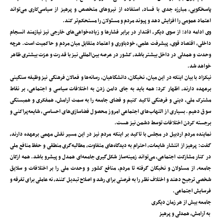
پاسخگویی، مبارزه جدی با فساد، استفاده از نیروهای متخصص و پرهیز از سیاسی‌کاری می‌تواند
اعتماد عمومی را افزایش دهد و پیوند مردم و مسئولان را مستحکم‌تر کند.
وی ادامه داد: از سوی دیگر، اقتدار در برابر فشارها و زیاده‌خواهی‌های خارجی نیز نیازمند انسجام
داخلی، اقتصاد قوی، پیشرفت علمی، خودباوری و اعتماد متقابل میان مردم و حاکمیت است. هرچه
وحدت و همدلی در داخل بیشتر باشد، کشور در عرصه بین‌المللی نیز با قدرت و عزت بیشتری ظاهر
خواهد شد.
نیکزاد با بیان اینکه در این میان، نخبگان، دانشگاهیان، رسانه‌ها و فعالان فرهنگی نیز وظیفه سنگینی
برعهده‌ دارند، اظهار کرد: همه باید به جای دامن زدن به اختلافات سیاسی و اجتماعی، بر نقاط
مشترک ملی، دینی و فرهنگی تاکید کنیم و فضای جامعه را به سمت آرامش، همفکری و همبستگی
سوق دهیم. بسیاری از التهاب‌های اجتماعی امروز محصول فضاسازی‌های احساسی، شایعه‌پراکنی و
برجسته کردن اختلافات توسط دشمن نیز هست.
نماینده مردم اردبیل در مجلس با تاکید بر اینکه مردم نیز در این مسیر نقش مهمی برعهده‌ دارند،
گفت: پرهیز از انتشار شایعات، احترام به دیدگاه‌های متفاوت، مطالبه‌گری منطقی و حفظ منافع ملی
در کنار مشارکت اجتماعی، می‌تواند زمینه‌ساز شکل‌گیری جامعه‌ای همدل و پیشرو باشد. همه ارکان
جامعه، از مسئولان و نخبگان گرفته تا مردم، منافع کشور و وحدت ملی را بر اختلافات و سلایق
شخصی ترجیح دهند و اختلاف نظر را به فرصتی برای رشد و اصلاح تبدیل کنند، نه عاملی برای تفرقه و
فرسایش اجتماعی.
جامعه بیش از هر زمان دیگری
به آرامش، همدلی و پرهیز