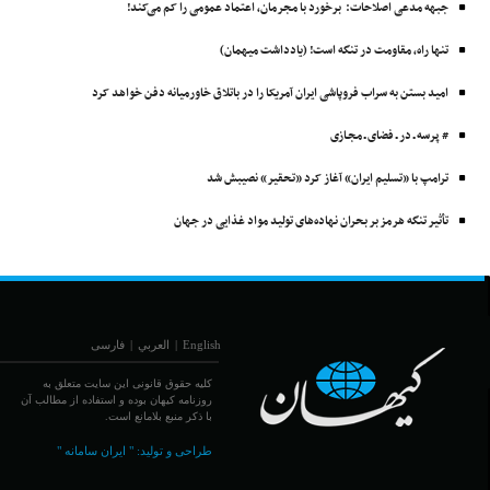
جبهه مدعی اصلاحات: برخورد با مجرمان، اعتماد عمومی را کم می‌کند!
تنها راه، مقاومت در تنگه است! (یادداشت میهمان)
امید بستن به سراب فروپاشی ایران آمریکا را در باتلاق خاورمیانه دفن خواهد کرد
# پرسه ـ در ـ فضای ـ مجـازی
ترامپ با «تسلیم ایران» آغاز کرد «تحقیر» نصیبش شد
تأثیر تنگه هرمز بر بحران نهاده‌های تولید مواد غذایی در جهان
English
|
العربي
|
فارسی
کلیه حقوق قانونی این سایت متعلق به
روزنامه کیهان بوده و استفاده از مطالب آن
با ذکر منبع بلامانع است.
طراحی و تولید:
" ایران سامانه "