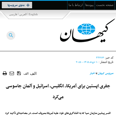
Toggle
منوی سرویسها
صفحه نخست
پیوندها
ارتباط با ما
navigation
|
|
English
العربي
فارسی
۳۳۲۱۲۶
کد خبر:
۱۰ خرداد ۱۴۰۵ - ۲۰:۵۰
تاریخ انتشار :
سرویس کیهان
»
اخبار
الف
الف
جفری اپستین برای آمریکا، انگلیس، اسرائیل و آلمان جاسوسی
می‌کرد
افسر پیشین سازمان سیا که به افشاگری‌های خود علیه آمریکا معروف است، در مصاحبه‌ای تأکید کرد