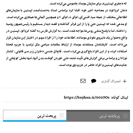
که «جفری اپستین»، برای سازمان موساد جاسوسی می‌کرده است.
«جان کریاکو» در مصاحبه اخیر خود افشا کرد بر‌اساس اسناد به‌دست‌آمده، اپستین با سازمان‌های
اطلاعاتی مختلف از جمله سیا، اف‌بی‌آی، ام‌آی ۵، ام‌آی ۶ و همچنین آلمانی‌ها همکاری می‌کرده است.
او مدعی شده که اپستین حتی پا را از این فراتر گذاشته و قصد دیدار مستقیم با رئیس‌جمهور روسیه
را داشته، اما با پاسخ منفی روس‌ها مواجه شده است. به گزارش فارس به گفته کریاکو، اپستین در
واقع به‌عنوان یک «نیروی نفوذی موساد»، اطلاعات خود را از افراد مهم در اختیار این سازمان قرار
می‌داده است. کارشناسان معتقدند موساد از ارتباط مقامات سیاسی مثل ترامپ با جزیره فحشا
استفاده کرده و از این افراد باج‌گیری می‌کرده است. قاچاق جنسی دختران زیر سن قانونی، کشتار
نوزادان و براساس برخی گزارش‌های تأیید نشده حتی خوردن گوشت بدن آنها، تنها بخش کوچکی از
جنایت‌های اپستین و افراد حاضر در جزیره وی بوده است.
اشتراک گذاری
لینک کوتاه:
https://kayhan.ir/001OOs
پربازدید ترین
پربحث ترین