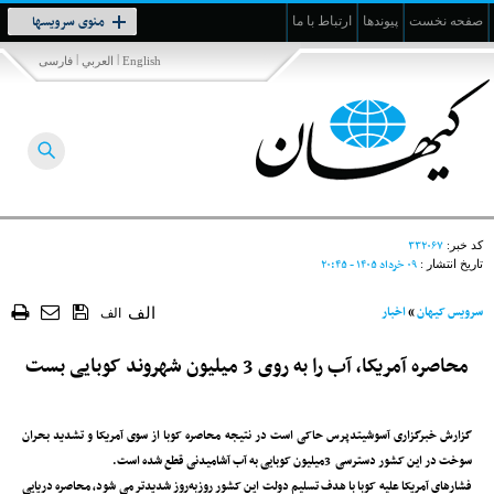
Toggle
منوی سرویسها
صفحه نخست
پیوندها
ارتباط با ما
navigation
|
|
English
العربي
فارسی
۳۳۲۰۶۷
کد خبر:
۰۹ خرداد ۱۴۰۵ - ۲۰:۴۵
تاریخ انتشار :
سرویس کیهان
»
اخبار
الف
الف
محاصره آمریکا، آب را به روی 3 میلیون شهروند کوبایی بست
گزارش خبرگزاری آسوشیتدپرس حاکی است در نتیجه محاصره کوبا از سوی آمریکا و تشدید بحران
سوخت در این کشور دسترسی 3میلیون کوبایی به آب آشامیدنی قطع شده است.
فشارهای آمریکا علیه کوبا با هدف تسلیم دولت این کشور روزبه‌روز شدیدتر می شود، محاصره دریایی