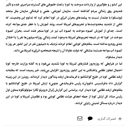
این کشور و جلوگیری از واردات سوخت به کوبا باعث خاموشی‌های گسترده سراسری شده و تاثیر
شدیدی روی زندگی مردم گذاشته است. سازمان آموزشی، علمی و فرهنگی سازمان ملل متحد
(یونسکو) با هشدار نسبت به پیامدهای بحران انرژی در کوبا اعلام کرد که تداوم این وضعیت، که
ناشی از تشدید محدودیت‌ها و تحریم‌های آمریکا است، روند آموزش را با خطر جدی مواجه کرده
است. جدای از آموزش کمبود سوخت به کمبود آب نیز در کوبا منجر شده است. بحران کمبود
سوخت در کوبا که در نتیجه تحریم‌های آمریکا به وجود آمده، زندگی روزانه میلیون‌ها نفر را با اختلال
جدی روبه‌رو ساخته است. مقام‌های کوبایی اعلام کردند نزدیک به 3میلیون نفر در این کشور هر روز با
کمبود آب مواجه هستند؛ مشکلی که دولت هاوانا آن را نتیجه «محاصره انرژی» آمریکا می‌داند.
دیدار مشکوک
اما در شرایطی که روزبه‌روز فشارهای آمریکا به کوبا تشدید می‌شود و به گفته وزارت خارجه کوبا
احتمال تجاوز نظامی واشنگتن به این کشور روزبه‌روز افزایش می‌یابد، خبر رسیده است که مقامات
ارشد نظامی کوبا در خلیج گوانتانامو با فرماندهان ارشد پنتاگون دیدار کرده‌اند. رویترز در این زمینه
گزارش داد «فرانسیس دانووان» رئیس «فرماندهی جنوبی» ارتش آمریکا در خلیج گوانتانامو با
مقام‌های ارشد نظامی کوبا دیدار کرد. براساس این گزارش ژنرال «روبرتو لگارا سوتولونگو» معاون اول
رئیس ستاد کل ارتش کوبا از جمله اعضای هیئت نظامی کوبایی بود و نظامیان آمریکا و کوبا در این
دیدار درباره مسائل امنیتی رایزنی کردند.
اشتراک گذاری