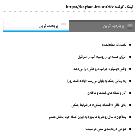
لینک کوتاه:
https://kayhan.ir/001ONv
پربازدید ترین
پربحث ترین
نقطه، ته خط!(نکته)
انرژی هسته‌ای از روسیه؛ آب از اسرائیل
وقتی «پمپئو» جواب «روحانی» را می‌دهد
چه زمانی جنگ به پایان می‌رسد؟(یادداشت روز)
آثار و نشانه‌های غفلت و غافلان
جای خالی «اقتصاد جنگی» در شرایط جنگی
پنتاگون 4 سال زودتر با ‌هالیوود به ایران حمله کرد-بخش هفتم
شوخی درجه‌بندی سنی در سینما!