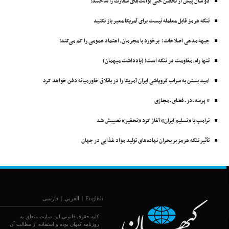
دو سال پیش از تحصن حتی توالت‌های سفارت را ساختند!
تنگه هرمز قابل معامله نیست برای آمریکا معبر باز نکنید
جبهه مدعی اصلاحات: برخورد با مجرمان، اعتماد عمومی را کم می‌کند!
تنها راه، مقاومت در تنگه است! (یادداشت میهمان)
امید بستن به سراب فروپاشی ایران آمریکا را در باتلاق خاورمیانه دفن خواهد کرد
# پرسه ـ در ـ فضای ـ مجـازی
ترامپ با «تسلیم ایران» آغاز کرد «تحقیر» نصیبش شد
تأثیر تنگه هرمز بر بحران نهاده‌های تولید مواد غذایی در جهان
English
|
العربي
|
فارسی
کلیه حقوق قانونی این سایت متعلق به
روزنامه کیهان بوده و استفاده از مطالب آن