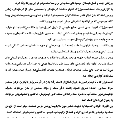
روزهای آینده و فصل تابستان، توصیه‌های تغذیه ای برای سلامت مردم در این روزها ارائه کرد.
به گزارش وبدا، احمد اسماعیل‌زاده اظهار داشت: گرمازدگی یا حمله‌های ناشی از گرمازدگی، زمانی
رخ می‌دهد که بدن دیگر قادر به خنک‌کردن مناسب خود نباشد و دمای بدن به سرعت افزایش پیدا
کند؛ موضوعی که می‌تواند به اندام‌های حیاتی آسیب جدی وارد کند.
اسماعیل‌زاده افزود: بدن انسان به‌طور طبیعی از طریق تعریق خود را خنک می‌کند، اما در شرایط
گرمای شدید، این مکانیسم ممکن است کافی نباشد. به همین دلیل رعایت نکات تغذیه‌ای و مصرف
صحیح مایعات در روزهای گرم سال اهمیت بسیار زیادی دارد.
وی با تاکید بر مصرف فراوان مایعات، توصیه کرد: مردم حتی در صورت نداشتن احساس تشنگی نیز به
میزان کافی مایعات مصرف کنند و منتظر تشنه‌شدن نمانند.
مدیرکل دفتر بهبود تغذیه جامعه وزارت بهداشت با اشاره به ضرورت دوری از مصرف نوشیدنی‌های
بسیار شیرین، ادامه داد: نوشیدنی های بسیار شیرین نه‌تنها کمکی به جبران آب بدن نمی‌کنند، بلکه
می‌توانند موجب دفع بیشتر مایعات شوند. همچنین مصرف نوشیدنی‌های بسیار سرد ممکن است
مشکلات گوارشی ایجاد کند.
اسماعیل‌زاده با تاکید بر ضرورت جبران املاح از دست رفته بدن در اثر تعریق و جایگزین کردن نمک و
مواد معدنی، گفت: تعریق شدید باعث دفع نمک و مواد معدنی از بدن می‌شود. مصرف
نوشیدنی‌هایی مانند آب به همراه مقدار اندکی نمک، کمی لیموترش، خاکشیر یا تخم‌شربتی می‌تواند
به جبران این املاح کمک کند.
وی افزود: افرادی که مبتلا به دیابت، فشار خون بالا یا بیماری‌های مزمن هستند، بهتر است از افزودن
نمک به نوشیدنی‌ها خودداری کرده و فقط از ترکیب آب، آبلیمو، خاکشیر یا تخم شربتی استفاده کنند.