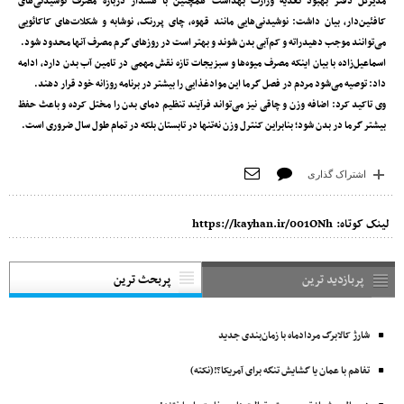
مدیرکل دفتر بهبود تغذیه وزارت بهداشت همچنین با هشدار درباره مصرف نوشیدنی‌های
کافئین‌دار، بیان داشت: نوشیدنی‌هایی مانند قهوه، چای پررنگ، نوشابه و شکلات‌های کاکائویی
می‌توانند موجب دهیدراته و کم‌آبی بدن شوند و بهتر است در روزهای گرم مصرف آنها محدود شود.
اسماعیل‌زاده با بیان اینکه مصرف میوه‌ها و سبزیجات تازه نقش مهمی در تامین آب بدن دارد، ادامه
داد: توصیه می‌شود مردم در فصل گرما این موادغذایی را بیشتر در برنامه روزانه خود قرار دهند.
وی تاکید کرد: اضافه وزن و چاقی نیز می‌تواند فرآیند تنظیم دمای بدن را مختل کرده و باعث حفظ
بیشتر گرما در بدن شود؛ بنابراین کنترل وزن نه‌تنها در تابستان بلکه در تمام طول سال ضروری است.
اشتراک گذاری
لینک کوتاه:
https://kayhan.ir/001ONh
پربازدید ترین
پربحث ترین
شارژ کالابرگ مردادماه با زمان‌بندی جدید
تفاهم با عمان یا گشایش تنگه برای آمریکا؟!(نکته)