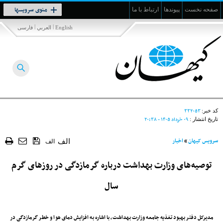
Toggle
منوی سرویسها
صفحه نخست
پیوندها
ارتباط با ما
navigation
|
|
English
العربي
فارسی
۳۳۲۰۵۳
کد خبر:
۰۹ خرداد ۱۴۰۵ - ۲۰:۳۸
تاریخ انتشار :
سرویس کیهان
»
اخبار
الف
الف
توصیه‌های وزارت بهداشت درباره گرمازدگی در روزهای گرم
سال
مدیرکل دفتر بهبود تغذیه جامعه وزارت بهداشت، با اشاره به افزایش دمای هوا و خطر گرمازدگی در