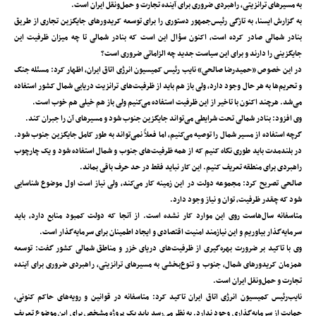
به مسیرهای ترانزیتی، راهبردی ضروری برای آینده تجارت و حمل‌ونقل ایران است.
به گزارش ایسنا، به تازگی رئیس‌جمهور دستوری را برای توسعه کریدورهای جایگزین تجاری از طریق
بنادر شمالی صادر کرده است، اکنون سؤال این است که بنادر شمالی تا چه میزان ظرفیت این
جایگزینی را دارند و برای این سیاست جدید چه الزاماتی ضروری است؟
در این خصوص «حمیدرضا صالحی» نایب ‌رئیس کمیسیون انرژی اتاق ایران، اظهار کرد: مسئله جنگ
و تحریم‌ها به هر حال وجود دارد، ولی باز هم باید از ظرفیت‌های ترانزیت دریایی شمال کشور استفاده
می‌شد. هرچند اکنون با تاخیر از این ظرفیت استفاده می‌کنیم ولی باز هم خیلی هم خوب است.
وی افزود: بنادر شمالی تحت شرایطی می‌تواند جایگزین جنوب شود و مسیرهای آن را جبران کند.
گرچه استفاده از مسیر شمال را توصیه می‌کنیم، اما فعلاً نمی‌تواند به ‌طور کامل جایگزین جنوب شود.
در بلندمدت باید طوری نگاه کنیم که از همه ظرفیت‌های جنوب و شمال استفاده شود و یک چارچوب
راهبردی برای منطقه تعریف کنیم. این کار نباید فقط در حد حرف باقی بماند.
صالحی تصریح کرد: مجموعه دولت در این زمینه کار می‌کند، ولی نیاز است اول موضوع شناسایی
شود که چقدر ظرفیت، توان و نیاز وجود دارد.
متاسفانه سال‌هاست روی این موارد کار نشده است. از آنجا که دولت کمبود منابع دارد، باید
سرمایه‌گذار بیاوریم و این نیازمند امنیت اقتصادی و ایجاد اطمینان برای سرمایه‌گذار است.
وی با تاکید بر ضرورت بهره‌گیری از ظرفیت‌های دریای خزر و مناطق شمالی کشور گفت: توسعه
همزمان کریدورهای شمال، جنوب و تنوع‌بخشی به مسیرهای ترانزیتی، راهبردی ضروری برای آینده
تجارت و حمل‌ونقل ایران است.
نایب‌رئیس کمیسیون انرژی اتاق ایران تاکید کرد: متاسفانه در قوانین و رویه‌های حاکم کنونی،
حمایت از سرمایه‌گذاری وجود ندارد. به نظر می‌رسد باید یک پروژه مشخص برای این موضوع تعریف