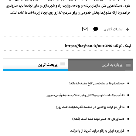
شود. دستگاه‌هایی مثل سازمان برنامه و بودجه، وزارت راه و شهرسازی و سایر نهادها باید سازوکاری
فراهم و با ارائه مشوق‌ها، بخش خصوصی را برای سرمایه‌گذاری روی ایجاد زیرساخت‌ها آماده کنند.
اشتراک گذاری
لینک کوتاه:
https://kayhan.ir/001ONS
پربازدید ترین
پربحث ترین
خودتحقیرها عریضه‌نویس کاخ سفید شده‌اند!
تکذیب یک ادعا درباره واکنش رهبر انقلاب به نامه رئیس‌جمهور
تلاقی دو اراده پولادین در هندسه قدرت(یادداشت روز)
دستاوردی که کمتر دیده شده است (نکته)
قرار بود ایران به زانو درآید آمریکا از پا درآمد