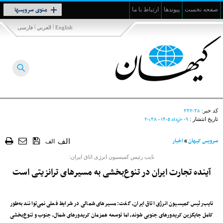
Toggle
منوی سرویسها
صفحه نخست
پیوندها
ارتباط با ما
navigation
|
|
English
العربي
فارسی
۳۳۲۰۳۸
کد خبر:
۰۹ خرداد ۱۴۰۵ - ۲۰:۳۸
تاریخ انتشار :
سرویس کیهان
»
اخبار
الف
الف
نایب ‌رئیس کمیسیون انرژی اتاق ایران:
آینده تجارت ایران در تنوع‌بخشی به مسیرهای ترانزیتی است
نایب‌رئیس کمیسیون انرژی اتاق ایران، گفت: مسیرهای شمالی در شرایط فعلی نمی‌توانند به‌طور
کامل جایگزین کریدورهای جنوبی شوند، اما توسعه همزمان کریدورهای شمال، جنوب و تنوع‌بخشی