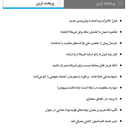
پربازدید ترین
پربحث ترین
شارژ کالابرگ مردادماه با زمان‌بندی جدید
تفاهم با عمان یا گشایش تنگه برای آمریکا؟!(نکته)
دو سال پیش از تحصن حتی توالت‌های سفارت را ساختند!
قرار بود ایران به زانو درآید آمریکا از پا درآمد
تنگه هرمز قابل معامله نیست برای آمریکا معبر باز نکنید
جبهه مدعی اصلاحات: برخورد با مجرمان، اعتماد عمومی را کم می‌کند!
تنها راه، مقاومت در تنگه است! (یادداشت میهمان)
# پرسه ـ در ـ فضای ـ مجـازی
تأثیر تنگه هرمز بر بحران نهاده‌های تولید مواد غذایی در جهان
دبیر جدید فدراسیون کشتی معرفی شد