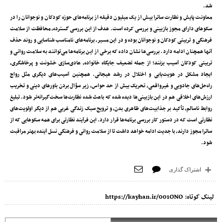
شد.
معاونت پایش و نظارت ساترا بیش از یک میلیون دقیقه از برنامه‌های حوزه کودکان و نوجوانان را در
سکوهای دارای مجوز بازبینی و بررسی کرده است. هدف از این بررسی گسترده، محافظت از سلامت
فرهنگی و تربیتی کودکان و نوجوانان بوده و در این مسیر، برنامه‌های نامناسب شناسایی و روند حذف
آنها همچنان ادامه دارد. بررسی‌ها نشان داده که برخی از این برنامه‌ها می‌توانند به سلامت روانی و
تربیتی کودکان آسیب بزنند؛ از جمله تضعیف جایگاه خانواده، عادی‌سازی خشونت و پرخاشگری،
ایجاد مشکل در هویت‌یابی و اختلال در رشد هیجانی. همچنین آسیب‌های دیگری مثل رواج
راه‌حل‌های جادویی و غیرواقعی، تحریک بیش از حد حواس، زیر سؤال بردن باورهای دینی و تخریب
ارزش‌های اخلاقی هم در این بازبینی‌ها دیده شده که باعث شده نظارت‌ها سخت‌گیرانه‌تر شود. تبلیغ
روابط ناسالم، تأکید بر جذابیت‌های ظاهری بدن، و ترویج سبک زندگی غربی هم از دیگر اولویت‌های
نظارتی است که در دستور کار بررسی برنامه‌ها قرار دارد. این فرآیند نظارتی برای همه سکوهایی که از
ساترا مجوز دارند، با جدیت ادامه خواهد داشت تا از سلامت روانی و فرهنگی نسل آینده بهتر مراقبت
شود.
اشتراک گذاری
لینک کوتاه:
https://kayhan.ir/001ONO