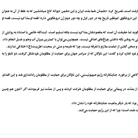
ذیلت است، تصریح کرد: دشمنان شما ملت ایران و این دشمن دیوانه کاخ سیاه‌نشین که به غلط از آن به عنوان
د. این دروغگوی کم‌نظیر تاریخ چه در دور اول و چه دور دوم ژن دروغگویی دارد؛ قصه او مذاکره نیست، قصه او
‌گوید اما حقیقت آن است که مقصودشان مذاکره نیست بلکه تسلیم است. آیت‌الله خاتمی با استناد به روایتی از
ی به روشن نگه داشتن چراغ‌های اضافی نیست. همچنین می‌توان با کمترین میزان آب وضو و غسل انجام داد.
 سخن گفتن از امامت ملازم با تفرقه نیست، چرا که شیعه و سنی در محبت اهل‌بیت(ع) اختلافی ندارند.
زه اشاره کرد و گفت: این ناوگان که از سراسر جهان برای حمایت از مظلومان غزه شکل گرفت، دو تابلو را به
ی از برخورد جنایتکارانه رژیم صهیونیستی، این ناوگان برای حمایت از مظلومان راه‌اندازی شد و این اقدام،
یش از بعثت در پیمانی برای حمایت از مظلومان شرکت کردند و پس از بعثت نیز فرمودند اگر اکنون هم چنین
ود که بار دیگر ماهیت جنایتکارانه خود را نشان داد.
بت شده است؛ چرا که از این رژیم حمایت می‌کند.