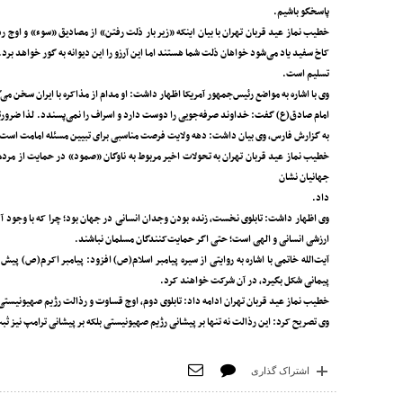
پاسخگو باشیم.
خطیب نماز عید قربان تهران با بیان اینکه «زیر بار ذلت رفتن» از مصادیق «سوء» و اوج ر
کاخ سفید یاد می‌شود خواهان ذلت شما هستند اما این آرزو را این دیوانه به گور خواهد بر
تسلیم است.
وی با اشاره به مواضع رئیس‌جمهور آمریکا اظهار داشت: او مدام از مذاکره با ایران سخن می
امام صادق(ع) گفت: خداوند صرفه‌جویی را دوست دارد و اسراف را نمی‌پسندد. لذا ضرورت
به گزارش فارس، وی بیان داشت: دهه ولایت فرصت مناسبی برای تبیین مسئله امامت است و
خطیب نماز عید قربان تهران به تحولات اخیر مربوط به ناوگان «صمود» در حمایت از مردم غ
جهانیان نشان
داد.
وی اظهار داشت: تابلوی نخست، زنده بودن وجدان انسانی در جهان بود؛ چرا که با وجود آگاه
ارزشی انسانی و الهی است؛ حتی اگر حمایت‌کنندگان مسلمان نباشند.
آیت‌الله خاتمی با اشاره به روایتی از سیره پیامبر اسلام(ص) افزود: پیامبر اکرم(ص) پ
پیمانی شکل بگیرد، در آن شرکت خواهند کرد.
خطیب نماز عید قربان تهران ادامه داد: تابلوی دوم، اوج قساوت و رذالت رژیم صهیونیستی ب
وی تصریح کرد: این رذالت نه تنها بر پیشانی رژیم صهیونیستی بلکه بر پیشانی ترامپ نیز ث
اشتراک گذاری