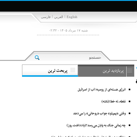
|
|
English
العربي
فارسی
شنبه ۱۷ مرداد ۱۴۰۵ - ۰۲:۳۲
پربازدید ترین
پربحث ترین
انرژی هسته‌ای از روسیه؛ آب از اسرائیل
نقطه، ته خط!(نکته)
وقتی «پمپئو» جواب «روحانی» را می‌دهد
چه زمانی جنگ به پایان می‌رسد؟(یادداشت روز)