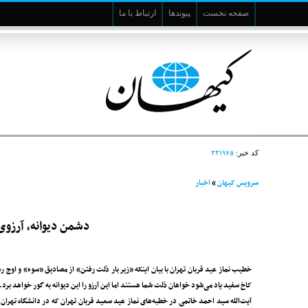
صفحه نخست
پیوندها
ارتباط با ما
۳۳۱۹۷۵
کد خبر:
سرویس کیهان
»
اخبار
دشمن دیوانه، آرزوی 
خطیب نماز عید قربان تهران با بیان اینکه «زیر بار ذلت رفتن» از مصادیق «سوء» و اوج ر
کاخ سفید یاد می‌شود خواهان ذلت شما هستند اما این آرزو را این دیوانه به گور خواهد برد.
آیت‌الله سید احمد خاتمی در خطبه‌های نماز عید سعید قربان تهران که در دانشگاه تهران 