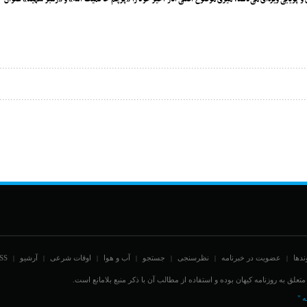
ندها
عضویت در خبرنامه
نظرسنجی
جستجو
آب و هوا
اوقات شرعی
آرشیو
SS
|
|
|
|
|
|
|
علق به روزنامه کیهان بوده و استفاده از مطالب آن با ذکر منبع بلامانع است.
ه "