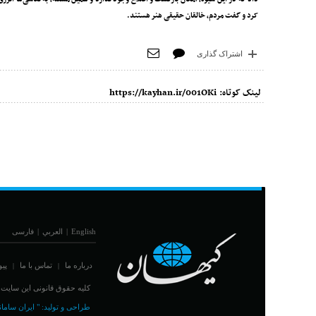
کرد و گفت مردم، خالقان حقیقی هنر هستند.
اشتراک گذاری
لینک کوتاه:
https://kayhan.ir/001OKi
English
|
العربي
|
فارسی
درباره ما
تماس با ما
پیو
|
|
کلیه حقوق قانونی این سایت مت
طراحی و تولید:
" ایران سامان