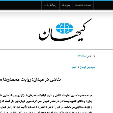
صفحه نخست
پیوندها
ارتباط با ما
۳۳۱۸۶۸
کد خبر:
سرویس کیهان
»
اخبار
نقاشی در میدان؛ روایت محمدرضا م
سیدمحمدرضا میری، هنرمند نقاش و طراح گرافیک، همزمان با برگزاری رویداد هنری «ن
ایران» و «آقای کشوردوست» را در فضای شهری خلق کرد. میری درباره این آثار گفت که زم
و هویت متفاوتی می‌بخشد. او هنر را حاصل «حضور» دانست و تأکید کرد که زایش هنری زما
داد که در این شیوه، امکان بازگشت و اصلاح وجود ندارد و همین مسئله، به نقاشی‌ها انرژ