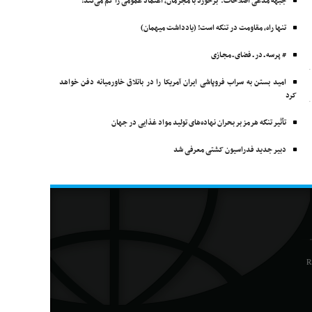
جبهه مدعی اصلاحات: برخورد با مجرمان، اعتماد عمومی را کم می‌کند!
تنها راه، مقاومت در تنگه است! (یادداشت میهمان)
# پرسه ـ در ـ فضای ـ مجـازی
امید بستن به سراب فروپاشی ایران آمریکا را در باتلاق خاورمیانه دفن خواهد
کرد
تأثیر تنگه هرمز بر بحران نهاده‌های تولید مواد غذایی در جهان
دبیر جدید فدراسیون کشتی معرفی شد
R