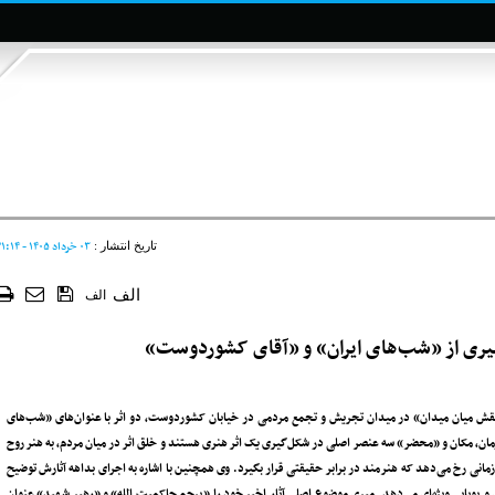
۰۳ خرداد ۱۴۰۵ - ۲۱:۱۴
تاریخ انتشار :
الف
الف
یری از «شب‌های ایران» و «آقای کشوردوست»
قش میان میدان» در میدان تجریش و تجمع مردمی در خیابان کشوردوست، دو اثر با عنوان‌های «شب‌های
ان، مکان و «محضر» سه عنصر اصلی در شکل‌گیری یک اثر هنری هستند و خلق اثر در میان مردم، به هنر روح
نی رخ می‌دهد که هنرمند در برابر حقیقتی قرار بگیرد. وی همچنین با اشاره به اجرای بداهه آثارش توضیح
ی و پویایی ویژه‌ای می‌دهد. میری موضوع اصلی آثار اخیر خود را «پرچم حاکمیت الله» و «رهبر شهید» عنوان