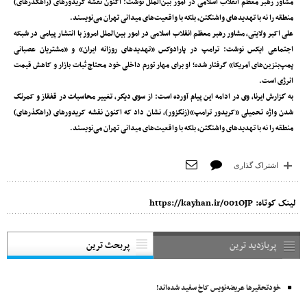
مشاور رهبر معظم انقلاب اسلامی در امور بین‌الملل نوشت: اکنون نقشه کریدورهای (راهگذرهای)
منطقه را نه با تهدیدهای واشنگتن، بلکه با واقعیت‌های میدانی تهران می‌نویسند.
علی اکبر ولایتی، مشاور رهبر معظم انقلاب اسلامی در امور بین‌الملل امروز با انتشار پیامی در شبکه
اجتماعی ایکس نوشت: ترامپ در پارادوکس «تهدیدهای روزانه ایران» و «مشتریان عصبانی
پمپ‌بنزین‌های آمریکا» گرفتار شده؛ او برای مهار تورم داخلی خود محتاج ثبات بازار و کاهش قیمت
انرژی است.
به گزارش ایرنا، وی در ادامه این پیام آورده است: از سوی دیگر، تغییر محاسبات در قفقاز و کمرنگ
شدن واژه تحمیلی «کریدور ترامپ»(زنگزور)، نشان داد که اکنون نقشه کریدورهای (راهگذرهای)
منطقه را نه با تهدیدهای واشنگتن، بلکه با واقعیت‌های میدانی تهران می‌نویسند.
اشتراک گذاری
لینک کوتاه:
https://kayhan.ir/001OJP
پربازدید ترین
پربحث ترین
خودتحقیرها عریضه‌نویس کاخ سفید شده‌اند!