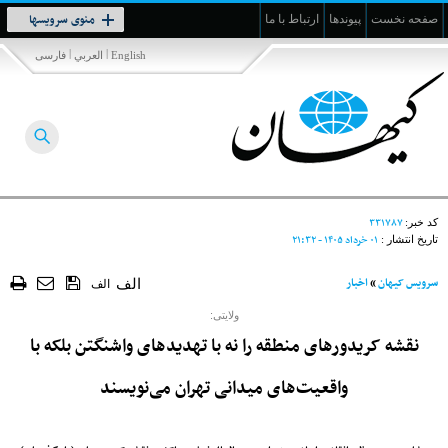
Toggle
منوی سرویسها
صفحه نخست
پیوندها
ارتباط با ما
navigation
|
|
English
العربي
فارسی
۳۳۱۷۸۷
کد خبر:
۰۱ خرداد ۱۴۰۵ - ۲۱:۳۲
تاریخ انتشار :
سرویس کیهان
»
اخبار
الف
الف
ولایتی:
نقشه کریدورهای منطقه را نه با تهدیدهای واشنگتن بلکه با
واقعیت‌های میدانی تهران می‌نویسند