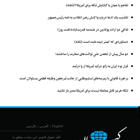
تفاهم با عمان یا گشایش تنگه برای آمریکا؟!(نکته)
تکذیب یک ادعا درباره واکنش رهبر انقلاب به نامه رئیس‌جمهور
تلاقی دو اراده پولادین در هندسه قدرت(یادداشت روز)
دستاوردی که کمتر دیده شده است (نکته)
دو سال پیش از تحصن حتی توالت‌های سفارت را ساختند!
قرار بود ایران به زانو درآید آمریکا از پا درآمد
برخورد قانونی با زمزمه‌های تسلیم‌طلبی از جانب مُرجفون وظیفه‌ قطعی مسئولان است
تنگه هرمز قابل معامله نیست برای آمریکا معبر باز نکنید
English
|
العربي
|
فارسی
کلیه حقوق قانونی این سایت متعلق به