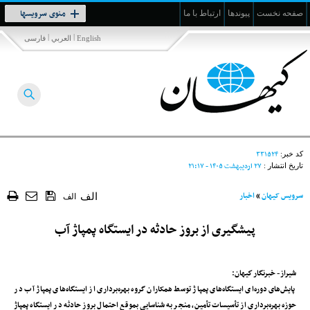
Toggle
منوی سرویسها
صفحه نخست
پیوندها
ارتباط با ما
navigation
|
|
English
العربي
فارسی
۳۳۱۵۲۴
کد خبر:
۲۷ ارديبهشت ۱۴۰۵ - ۲۱:۱۷
تاریخ انتشار :
سرویس کیهان
»
اخبار
الف
الف
پیشگیری از بروز حادثه در ایستگاه پمپاژ آب
شيراز- خبرنگار كيهان:
پایش‌های دوره‌ای ایستگاه‌های پمپاژ توسط همکاران گروه بهره‌برداری از ایستگاه‌های پمپاژ آب در
حوزه بهره‌برداری از تأسیسات تأمین، منجر به شناسایی بموقع احتمال بروز حادثه در ایستگاه پمپاژ