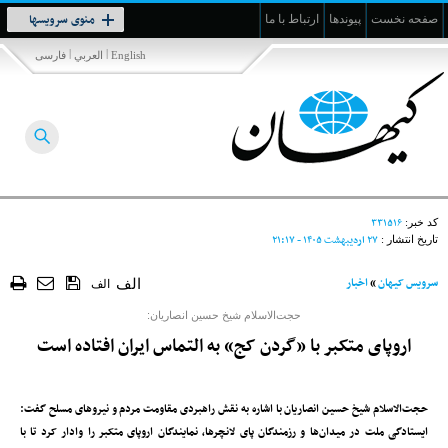
Toggle
منوی سرویسها
صفحه نخست
پیوندها
ارتباط با ما
navigation
|
|
English
العربي
فارسی
۳۳۱۵۱۶
کد خبر:
۲۷ ارديبهشت ۱۴۰۵ - ۲۱:۱۷
تاریخ انتشار :
سرویس کیهان
»
اخبار
الف
الف
حجت‌الاسلام شیخ حسین انصاریان:
اروپای متکبر با «گردن کج» به التماس ایران افتاده است
حجت‌الاسلام شیخ حسین انصاریان با اشاره به نقش راهبردی مقاومت مردم و نیروهای مسلح گفت:
ایستادگی ملت در میدان‌ها و رزمندگان پای لانچرها، نمایندگان اروپای متکبر را وادار کرد تا با