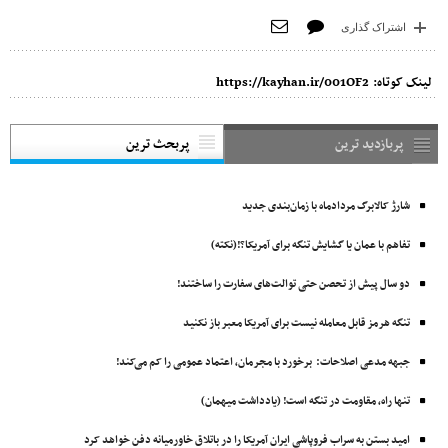
اشتراک گذاری
لینک کوتاه:
https://kayhan.ir/001OF2
پربازدید ترین
پربحث ترین
شارژ کالابرگ مردادماه با زمان‌بندی جدید
تفاهم با عمان یا گشایش تنگه برای آمریکا؟!(نکته)
دو سال پیش از تحصن حتی توالت‌های سفارت را ساختند!
تنگه هرمز قابل معامله نیست برای آمریکا معبر باز نکنید
جبهه مدعی اصلاحات: برخورد با مجرمان، اعتماد عمومی را کم می‌کند!
تنها راه، مقاومت در تنگه است! (یادداشت میهمان)
امید بستن به سراب فروپاشی ایران آمریکا را در باتلاق خاورمیانه دفن خواهد کرد