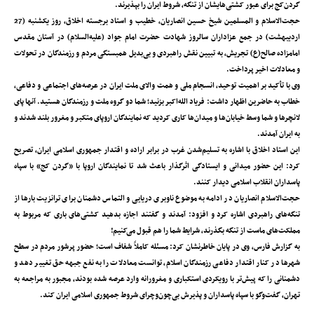
گردن‌کج برای عبور کشتی‌هایشان از تنگه، شروط ایران را بپذیرند.
حجت‌الاسلام ‌و المسلمین شیخ حسین انصاریان، خطیب و استاد برجسته اخلاق، روز یکشنبه (27
اردیبهشت) در جمع عزاداران سالروز شهادت حضرت امام جواد (علیه‌السلام) در آستان مقدس
امامزاده صالح‌(ع) تجریش، به تبیین نقش راهبردی و بی‌بدیل همبستگی مردم و رزمندگان در تحولات
و معادلات اخیر پرداخت.
وی با تأکید بر اهمیت توحید، انسجام ملی و همت والای ملت ایران در عرصه‌های اجتماعی و دفاعی،
خطاب به حاضرین اظهار داشت: فریاد الله‌اکبر بزنید؛ شما دو گروه ملت و رزمندگان هستید. آنها پای
لانچرها و شما وسط خیابان‌ها و میدان‌ها کاری کردید که نمایندگان اروپای متکبر و مغرور بلند شدند و
به ایران آمدند.
این استاد اخلاق با اشاره به تسلیم‌شدن غرب در برابر اراده و اقتدار جمهوری اسلامی ایران، تصریح
کرد: این حضور میدانی و ایستادگی اثرگذار باعث شد تا نمایندگان اروپا با «گردن‌ کج» با سپاه
پاسداران انقلاب اسلامی دیدار کنند.
حجت‌الاسلام انصاریان در ادامه به موضوع ناوبری دریایی و التماس دشمنان برای ترانزیت بارها از
تنگه‌های راهبردی اشاره کرد و افزود: آمدند و گفتند اجازه بدهید کشتی‌های باری که مربوط به
مملکت‌های ماست از تنگه بگذرند، شرایط شما را هم قبول می‌کنیم!
به گزارش فارس، وی در پایان خاطرنشان کرد: مسئله کاملاً شفاف است؛ حضور پرشور مردم در سطح
شهرها در کنار اقتدار دفاعی رزمندگان اسلام، توانست معادلات را به نفع جبهه حق تغییر دهد و
دشمنانی را که پیش‌تر با رویکردی استکباری و مغرورانه وارد عرصه شده بودند، مجبور به مراجعه به
تهران، گفت‌وگو با سپاه پاسداران و پذیرش بی‌چون‌وچرای شروط جمهوری اسلامی ایران کند.