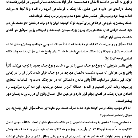
و فوری به اقدامی داشتند تا نشان دهند مسئله اصلی ایالات متحده‌، مسائل امنیتی در فرامرزهاست نه
بحث کارآمدی در اداره داخلی کشور. لذا جنگ با فرماندهی آمریکا راه افتاد و تا آنجا که می‌شد
ادامه پیدا کرد و بازه زمانی جنگ رمضان حدود سه و نیم برابر بازه جنگ خرداد شد.
جنگ رمضان با خروجی دردناکی برای آمریکا توأم گردید؛ ایران با دو برگ درخشان؛ «وحدت ملی» و
«به دست گرفتن اداره تنگه هرمز»‌، پیروز بزرگ میدان دیده شد و آمریکا و رژیم اسرائیل در فضای
شکست مطلق قرار گرفتند.
اینک سؤال مهم این است که آیا با توجه به اینکه اهداف جنگ تحمیلی خرداد و رمضان محقق نشده
است‌، اسرائیل و آمریکا وارد جنگ جدید می‌شوند یا خیر؟ برای پاسخ به این سؤال باید به چند نکته
اساسی توجه کرد؛ اولاً
باقی ماندن شرایطی که وقوع دو جنگ قبلی را در پی داشت‌، وقوع جنگ جدید را توجیه می‌کند‌، ثانیاًً
باقی بودن عواملی که سبب شکست دشمنان مهاجم در دو جنگ قبلی شده‌، تکرار آن را در زمانی
کوتاه غیر منطقی می‌نماید‌، ثالثاًً باقی ماندن دشمنانی که در دو جنگ دست به اقدامات انتحاری
بی‌نتیجه زدند‌، تکرار تصمیم و اقدام احمقانه آنان را ممکن می‌نماید. این سه گزاره می‌گویند راه
افتادن دوباره جنگ در فضای ابهام قرار دارد و در عین حال احتمال وقوع آن در زمانی نه چندان دور
بیشتر است.
اما اگر دوباره جنگ از سر گرفته شود کدام طرف دست برتر دارد؟ بر خلاف سؤال قبلی پاسخ به این
سؤال راحت‌تر است‌، چرا:
- دستیابی مجدد دشمن به وحدت ساحات پس از دو شکست بسیار دشوار است. شکاف عمیق داخل
کنگره و طبعاً جامعه آمریکا که در رأی برابر روز جمعه کنگره به دو طرف آری و نه جنگ به نمایش
درآمد و وضع امارات که به تجزیه امیرنشین‌های آن و فروپاشی مطلق کشوری ذیل عنوان امارات