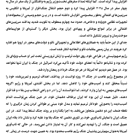
افزایش پیدا کرده است. کما اینکه تعداد سفرهای نخست‌وزیر رژیم به واشنگتن از یک سفر در سال به
چهار سفر در سال ۲۰۲۵ افزایش پیدا کرد و دوم حجم انتقال جنگ‌افزار از آمریکا و انگلیس به
سرزمین‌های اشغالی به‌طور محسوسی افزایش داشته است و در بین حجم وسیعی از محموله‌ها و
تجهیزات نظامی «ویژه» و «خاص»‌، حدود سه چهارم معطوف به تقویت شدید پدافند سرزمین‌های
اشغالی در برابر امواج موشکی و پهپادی ایران بود. بخش دیگر را گستره‌ای از هواپیماهای
سوخت‌رسان و نیروبر تشکیل داده است.
جدای از این حتماً باید به همکاری‌های اطلاعاتی و تجهیزاتی ناتو و دولت‌های محور در اروپا هم اشاره
کرد هرچند در بیان رسمی مقامات ناتو و اتحادیه انکار شده است.
رژیم صهیونیستی در طراحی خود‌، روی دولت ترامپ و ارتش تروریستی تحت امر او حساب ویژه‌ای باز
کرده بود و نتانیاهو دائماً به اعضای دولت خود تأکید می‌کرد اسرائیل در جنگ با ایران تنها نخواهد
بود. در عمل هم دیدیم که آمریکا در هر دو جنگ خرداد و رمضان وارد شد.
در مجموع رژیم غاصب در جنگ ۱۲ روزه توانست در پدافند‌، اهداف ترسیم و تمرین‌شده خود را
نسبتاً محقق کند و آسیب‌های خود را کاهش دهد. اما در بخش آفندی‌، آمریکا و رژیم اگرچه
آسیب‌های مهمی به ایران وارد کردند، اما نتوانستند آن را در دو راهی انتخاب بین بقاء و فنا قرار
دهند. دلیل عمده آن این بود که ایران برخلاف دشمنان خود‌، در حین جنگ می‌توانست اندام
آسیب‌دیده را به‌صورتی خودکار ترمیم نماید و مدل خود مبنی بر طولانی کردن زمان درگیری را که
نقطه ضعف این دو دشمن متجاوز می‌باشد‌، به اجرا بگذارد و بر روند جنگ تسلط پیدا کند. در این
جنگ‌، ایران با نمایش تاب‌آوري خود‌، بر تئوری دشمن که جنگ بقا بود غلبه کرد و نشان داد بقاء ایران
عمیق است و جنگ‌، آن را تهدید نمی‌کند و کار آن به امتیاز دادن نمی‌رسد. در حالی که تاب‌آوری
آمریکا به‌عنوان مهم‌ترین پشتیبان جنگ رژیم غاصب محدود بود. به همین جهت درست در زمانی که