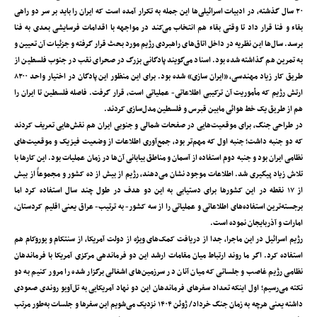
۲۰ سال گذشته‌، در ادبیات اسرائیلی‌ها این جمله به تکرار آمده است که ایران را باید بر سر دو راهی
بقاء و فنا قرار داد تا وقتی بقاء هم انتخاب می‌کند در مواجهه با اقدامات فرسایشی بعدی به فنا
برسد. سال‌ها این نظریه در داخل اتاق‌های راهبردی رژیم مورد بحث قرار گرفته و جزئیات آن تعیین و
به تمرین هم گذاشته شده بود. اسناد می‌گویند پادگانی بزرگ در صحرای نقب در جنوب فلسطین از
طریق کار زیاد مهندسی‌، «ایران سازی» شده بود. برای این منظور این پادگان در اختیار واحد ۸۲۰۰
ارتش رژیم که مأموریت آن ترکیبی اطلاعاتی- عملیاتی است‌، قرار گرفت. فاصله فلسطین تا ایران را
هم از طریق یک خط هوائی مابین قبرس و فلسطین مدل‌سازی کردند.
در طراحی جنگ‌، برای موقعیت‌هایی در صفحات شمالی و جنوبی ایران هم نقش‌هایی تعریف کردند
که دو جنبه داشت؛ جنبه اول که مهم‌تر بود‌، جمع‌آوری اطلاعات از وضعیت فیزیک و موقعیت‌های
نظامی ایران بود و جنبه دوم استفاده از آسمان و مناطق بیابانی آن‌ها در زمان عملیات بود. این کارها با
تلاش زیاد پیگیری شد. اطلاعات موجود نشان می‌دهند‌، رژیم از بیش از ده کشور و مجموعاً از بیش
از ۱۷ نقطه در این کشورها برای دستیابی به این دو هدف در طول چند سال استفاده کرد اما
برجسته‌ترین استفاده‌های اطلاعاتی و عملیاتی را از سه کشور- به ترتیب- عراق یعنی اقلیم کردستان‌،
امارات و آذربایجان نموده است.
رژیم اسرائیل در این ماجرا‌، جدا از دریافت کمک‌های ویژه از دولت آمریکا، از سنتکام و یوروکام هم
استفاده کرد. اگر ما روند ارتباط میان مقامات ارشد این دو فرماندهی مرکزی آمریکا با فرماندهان
نظامی رژیم غاصب و جلساتی که میان آنان در سرزمین‌های اشغالی برگزار شده را مرور کنیم به دو
نکته می‌رسیم؛ اول اینکه تعداد سفرهای فرماندهان این دو نهاد آمریکایی به تل‌آویو روندی صعودی
داشته یعنی هرچه به زمان جنگ خرداد/ ژوئن ۱۴۰۴ نزدیک می‌شویم این سفرها و جلسات به‌طور مرتب