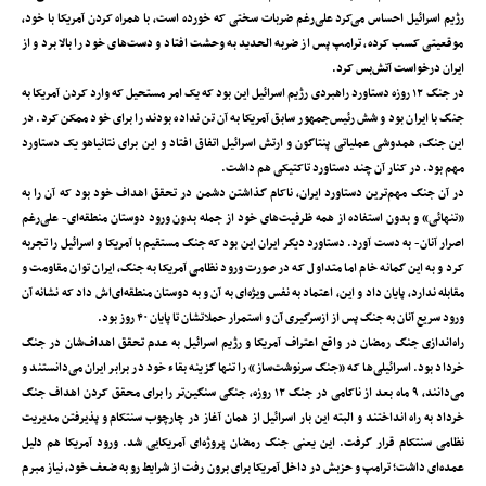
رژیم اسرائیل احساس می‌کرد علی‌رغم ضربات سختی که خورده است‌، با همراه کردن آمریکا با خود‌،
موقعیتی کسب کرده‌، ترامپ پس از ضربه الحدید به وحشت افتاد و دست‌های خود را بالا برد و از
ایران درخواست آتش‌بس کرد.
در جنگ ۱۲ روزه دستاورد راهبردی رژیم اسرائیل این بود که یک امر مستحیل که وارد کردن آمریکا به
جنگ با ایران بود و شش رئیس‌جمهور سابق آمریکا به آن تن نداده بودند را برای خود ممکن کرد. در
این جنگ‌، همدوشی عملیاتی پنتاگون و ارتش اسرائیل اتفاق افتاد و این برای نتانیاهو یک دستاورد
مهم بود. در کنار آن چند دستاورد تاکتیکی هم داشت.
در آن جنگ مهم‌ترین دستاورد ایران‌، ناکام گذاشتن دشمن در تحقق اهداف خود بود که آن را به
«تنهائی» و بدون استفاده از همه ظرفیت‌های خود از جمله بدون ورود دوستان منطقه‌ای- علی‌رغم
اصرار آنان- به دست آورد. دستاورد دیگر ایران این بود که جنگ مستقیم با آمریکا و اسرائیل را تجربه
کرد و به این گمانه خام اما متداول که در صورت ورود نظامی آمریکا به جنگ‌، ایران توان مقاومت و
مقابله ندارد‌، پایان داد و این‌، اعتماد به نفس ویژه‌ای به آن و به دوستان منطقه‌ای‌اش داد که نشانه آن
ورود سریع آنان به جنگ پس از ازسرگیری آن و استمرار حملاتشان تا پایان ۴۰ روز بود.
راه‌اندازی جنگ رمضان در واقع اعتراف آمریکا و رژیم اسرائیل به عدم تحقق اهداف‌شان در جنگ
خرداد بود. اسرائیلی‌ها که «جنگ سرنوشت‌ساز» را تنها گزینه بقاء خود در برابر ایران می‌دانستند و
می‌دانند‌، ۹ ماه بعد از ناکامی در جنگ ۱۲ روزه‌، جنگی سنگین‌تر را برای محقق کردن اهداف جنگ
خرداد به راه انداختند و البته این بار اسرائیل از همان آغاز در چارچوب سنتکام و پذیرفتن مدیریت
نظامی سنتکام قرار گرفت. این یعنی جنگ رمضان پروژه‌ای آمریکایی شد. ورود آمریکا هم دلیل
عمده‌ای داشت؛ ترامپ و حزبش در داخل آمریکا برای برون رفت از شرایط رو به ضعف خود‌، نیاز مبرم