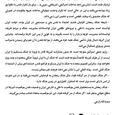
نزدیک شده است‌، نشان می‌دهد ساحات اسرائیلی، آمریکایی، عربی و... برای باز تکرار شدن با دشواری
زیاد مواجه می‌باشد و این در حالی است که تکرار وحدت عملیاتی ساحات جبهه مقاومت در صورتی
که جنگ جدیدی راه بیفتد‌، قطعی است و دشمن این را می‌داند.
- نتیجه جنگ رمضان افزایش شدید اعتماد به نفس ملی و سیستمی در ایران بوده‌، دولت ایران
توانسته است مدیریت داخلی و نیروهای نظامی ایران توانسته‌اند مدیریت جنگ و مردم شریف
توانسته‌اند مدیریت کوچه و بازار را به دست بگیرند و به خوبی از پس این کارها برآمده‌اند. بنابراین
ایران گرچه دنبال پایان دائمی جنگ علیه خود می‌باشد‌، از مواجه شدن با آن هم برای رسیدن به مراتب
بعدی پیروزی استقبال می‌کند.
- رژیم جعلی اسرائیل متوجه است که بدون مشارکت آمریکا قادر به ورود به جنگ مستقیم با ایران
نیست از آن طرف آمریکا قاعدتاً متوجه شده است که جنگ آن با ایران لزوماً جنگی محدود و چند روزه
نخواهد بود. بنابراین تصمیم‌ مجدد به جنگ با ایران مستلزم فراهم شدن استعدادی بیش از استعداد
جنگ قبلی است. روند فعلی این را نشان نمی‌دهد هرچند غیر ممکن نیست.
- اگر جنگ دوباره از سر گرفته شود‌، مثل جنگ رمضان به فرسایش کشیده می‌شود و در این صورت
آن‌کس دارای دست برتر است که استقرار کامل‌تری در زمین جنگ دارد.
- جنگ رمضان به مستحکم‌تر شدن موقعیت داخلی و خارجی ایران و ضعیف شدن موقعیت آمریکا در
سطح جهانی منجر شد. اگر جنگ از سر گرفته شود‌، این دو موقعیت متضاد شتاب بیشتر می‌گیرند.
سعدالله زارعی