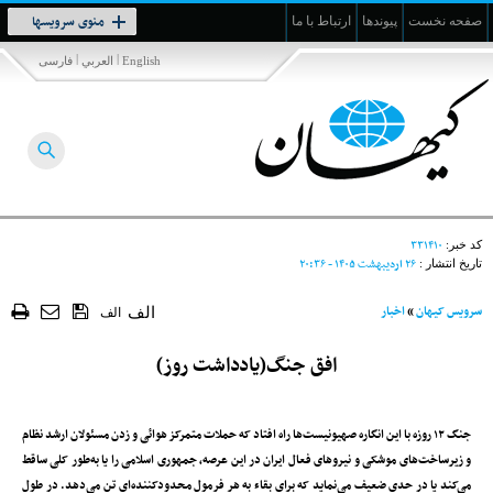
Toggle
منوی سرویسها
صفحه نخست
پیوندها
ارتباط با ما
navigation
|
|
English
العربي
فارسی
۳۳۱۴۱۰
کد خبر:
۲۶ ارديبهشت ۱۴۰۵ - ۲۰:۳۶
تاریخ انتشار :
سرویس کیهان
»
اخبار
الف
الف
افق جنگ(یادداشت روز)
جنگ ۱۲ روزه با این انگاره صهیونیست‌ها راه افتاد که حملات متمرکز هوائی و زدن مسئولان ارشد نظام
و زیرساخت‌های موشکی و نیروهای فعال ایران در این عرصه‌، جمهوری اسلامی را یا به‌طور کلی ساقط
می‌کند یا در حدی ضعیف می‌نماید که برای بقاء به هر فرمول محدود‌کننده‌ای تن می‌دهد. در طول