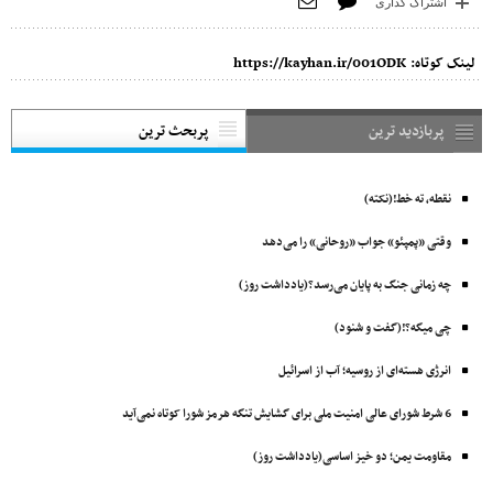
اشتراک گذاری
لینک کوتاه:
https://kayhan.ir/001ODK
پربازدید ترین
پربحث ترین
نقطه، ته خط!(نکته)
وقتی «پمپئو» جواب «روحانی» را می‌دهد
چه زمانی جنگ به پایان می‌رسد؟(یادداشت روز)
چی میگه؟!(گفت و شنود)
انرژی هسته‌ای از روسیه؛ آب از اسرائیل
6 شرط شورای عالی امنیت ملی برای گشایش تنگه هرمز شورا کوتاه نمی‌آید
مقاومت یمن؛ دو خیز اساسی(یادداشت روز)