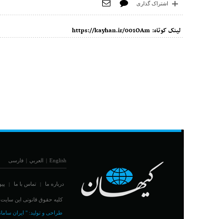
اشتراک گذاری
لینک کوتاه:
https://kayhan.ir/001OAm
English
|
العربي
|
فارسی
درباره ما
تماس با ما
پیو
|
|
کلیه حقوق قانونی این سایت مت
طراحی و تولید:
" ایران سامان