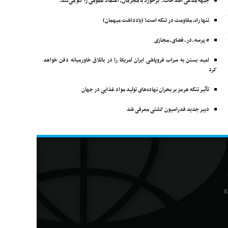
جبهه مدعی اصلاحات: برخورد با مجرمان، اعتماد عمومی را کم می‌کند!
تنها راه، مقاومت در تنگه است! (یادداشت میهمان)
# پرسه ـ در ـ فضای ـ مجـازی
امید بستن به سراب فروپاشی ایران آمریکا را در باتلاق خاورمیانه دفن خواهد
کرد
تأثیر تنگه هرمز بر بحران نهاده‌های تولید مواد غذایی در جهان
دبیر جدید فدراسیون کشتی معرفی شد
R