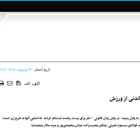
۲۲ ارديبهشت ۱۴۰۵ - ۲۱:۱۷
تاریخ انتشار :
الف
الف
ندنی از ورزش
* ثبت‌نام از داوطلبان احراز پست ریاست و اعضای هیئت‌رئیسه فدراسیون تیراندازی دیروز به پایان رسید. در پایان زمان قانونی ۱۰ نفر برای پست ریاست ثبت‌نام کردند که اسامی آنها به شرح زیر است:
 فولادی، مسعود نصرتی، چنگیز مصیب‌زاده، عباس محمدی‌پور و سید سالار محمدنیا.