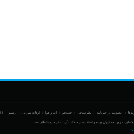
ندها
عضویت در خبرنامه
نظرسنجی
جستجو
آب و هوا
اوقات شرعی
آرشیو
SS
|
|
|
|
|
|
|
علق به روزنامه کیهان بوده و استفاده از مطالب آن با ذکر منبع بلامانع است.
ه "