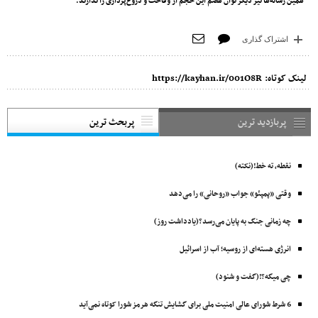
همین رسانه‌ها نیز دیگر توان هضم این حجم از وقاحت و دروغ‌پردازی را ندارند.
اشتراک گذاری
لینک کوتاه:
https://kayhan.ir/001O8R
پربازدید ترین
پربحث ترین
نقطه، ته خط!(نکته)
وقتی «پمپئو» جواب «روحانی» را می‌دهد
چه زمانی جنگ به پایان می‌رسد؟(یادداشت روز)
انرژی هسته‌ای از روسیه؛ آب از اسرائیل
چی میگه؟!(گفت و شنود)
6 شرط شورای عالی امنیت ملی برای گشایش تنگه هرمز شورا کوتاه نمی‌آید