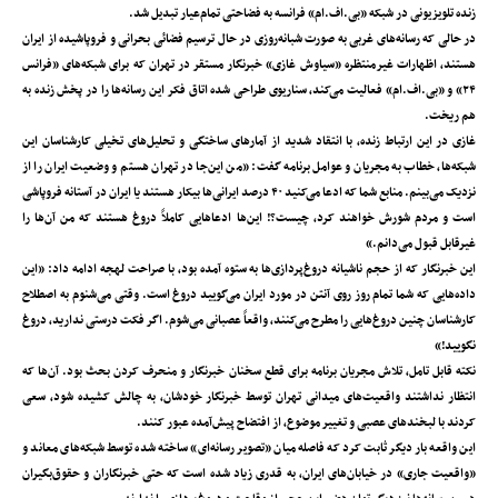
زنده تلویزیونی در شبکه «بی.اف.ام» فرانسه به فضاحتی تمام‌عیار تبدیل شد.
در حالی که رسانه‌های غربی به صورت شبانه‌روزی در حال ترسیم فضائی بحرانی و فروپاشیده از ایران
هستند، اظهارات غیرمنتظره «سیاوش غازی» خبرنگار مستقر در تهران که برای شبکه‌های «فرانس
۲۴» و «بی.اف.ام» فعالیت می‌کند، سناریوی طراحی شده اتاق فکر این رسانه‌ها را در پخش زنده به
هم ریخت.
غازی در این ارتباط زنده، با انتقاد شدید از آمارهای ساختگی و تحلیل‌های تخیلی کارشناسان این
شبکه‌ها، خطاب به مجریان و عوامل برنامه گفت: «من این‌جا در تهران هستم و وضعیت ایران را از
نزدیک می‌بینم. منابع شما که ادعا می‌کنید ۴۰ درصد ایرانی‌ها بیکار هستند یا ایران در آستانه فروپاشی
است و مردم شورش خواهند کرد، چیست؟! این‌ها ادعاهایی کاملاً دروغ هستند که من آن‌ها را
غیرقابل قبول می‌دانم.»
این خبرنگار که از حجم ناشیانه دروغ‌پردازی‌ها به ستوه آمده بود، با صراحت لهجه ادامه داد: «این
داده‌هایی که شما تمام روز روی آنتن در مورد ایران می‌گویید دروغ است. وقتی می‌شنوم به اصطلاح
کارشناسان چنین دروغ‌هایی را مطرح می‌کنند، واقعاً عصبانی می‌شوم. اگر فکت درستی ندارید، دروغ
نگویید!»
نکته قابل تامل، تلاش مجریان برنامه برای قطع سخنان خبرنگار و منحرف کردن بحث بود. آن‌ها که
انتظار نداشتند واقعیت‌های میدانی تهران توسط خبرنگار خودشان، به چالش کشیده شود، سعی
کردند با لبخندهای عصبی و تغییر موضوع، از افتضاح پیش‌آمده عبور کنند.
این واقعه بار دیگر ثابت کرد که فاصله میان «تصویر رسانه‌ای» ساخته شده توسط شبکه‌های معاند و
«واقعیت جاری» در خیابان‌های ایران، به قدری زیاد شده است که حتی خبرنگاران و حقوق‌بگیران