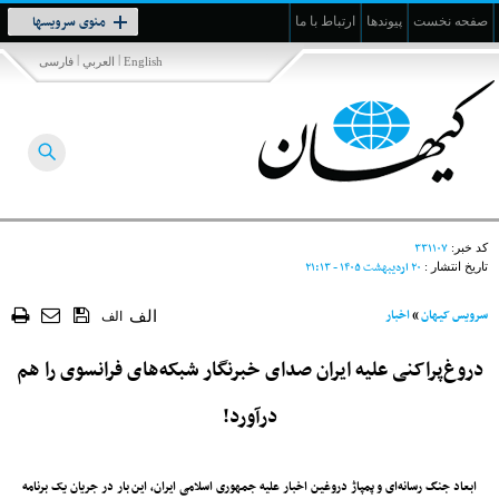
Toggle
منوی سرویسها
صفحه نخست
پیوندها
ارتباط با ما
navigation
|
|
English
العربي
فارسی
۳۳۱۱۰۷
کد خبر:
۲۰ ارديبهشت ۱۴۰۵ - ۲۱:۱۳
تاریخ انتشار :
سرویس کیهان
»
اخبار
الف
الف
دروغ‌پراکنی علیه ایران صدای خبرنگار شبکه‌های فرانسوی را هم
درآورد!
ابعاد جنگ رسانه‌ای و پمپاژ دروغین اخبار علیه جمهوری اسلامی ایران، این بار در جریان یک برنامه