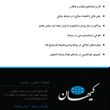
آثار و نشانه‌های غفلت و غافلان
جای خالی «اقتصاد جنگی» در شرایط جنگی
پنتاگون 4 سال زودتر با ‌هالیوود به ایران حمله کرد-بخش هفتم
شوخی درجه‌بندی سنی در سینما!
مهارت‌های اخلاقی در روابط زوجین(شبهه ها و پاسخ ها)
کیمیای خودتأمینی در رگ‌های فولاد مبارکه اصفهان
English
|
العربي
|
فارسی
کلیه حقوق قانونی این سایت متعلق به
روزنامه کیهان بوده و استفاده از مطالب آن
با ذکر منبع بلامانع است.
طراحی و تولید:
" ایران سامانه "