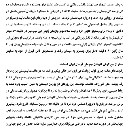
به پایان رسید. اللهیار صیادمنش نقش پررنگی در کسب یک امتیاز برای وسترلو داشت و موفق شد دو
گل از سه گل تیمش را به ثمر برساند. سایت AFC در گزارشی به عملکرد بازیکنان آسیایی شاغل در
لیگ‌های اروپایی پرداخت و درباره صیادمنش نوشت: در یکی از دیدارهای این هفته، تیم وسترلو در
دیداری پرگل مقابل اودهورلی به تساوی ۳ بر ۳ رضایت داد. در این مسابقه، اللهیار صیادمنش در
دقایق ۵۰ و ۶۸ برای وسترلو گلزنی کرد و ایسا ساکاموتو، بازیکن ژاپنی این تیم، نیز در دقیقه ۵۲ دیگر
گل تیمش را به ثمر رساند تا نقش پررنگی در کسب این نتیجه داشته باشد. در ترکیب اودهورلی نیز
تاکاهیرو آکیموتو دیگر بازیکن ژاپنی، حضور داشت و در سوی مقابل، شونسوکه سایتو ملی‌پوش زیر ۲۰
سال ژاپن ۹۰ دقیقه کامل برای وسترلو به میدان رفت و عملکردی قابل قبول از خود به نمایش
گذاشت.
خطر از بیخ گوش کاپیتان تیم ملی فوتبال ایران گذشت
رقابت‌های هفته جاری فوتبال باشگاهی اروپا در حالی پیگیری شد که دو‌ هافبک تیم ملی ایران دچار
مصدومیت شدند تا نگرانی‌هایی را برای کادر فنی تیم ملی در مسیر آماده‌سازی برای جام جهانی ۲۰۲۶
رقم بزنند. علی قلی‌زاده ‌هافبک توانمند این روزهای لخ پوزنان لهستان به دلیل آسیب وارد شده به
رباط صلیبی زانوی پایش تا ۴ ماه امکان پا به توپ شدن را ندارد تا این‌گونه مهم‌ترین تورنمنت ملی در
سال جاری را از دست بدهد. همچنین علیرضا جهانبخش کاپیتان تیم ملی که پیراهن دندر بلژیک را
بر تن می‌کند در بازی با لالوویر احساس درد کرد تا در دقیقه 32 از زمین مسابقه خارج شود. پیگیری
کادر پزشکی تیم ملی نشان می‌دهد جهانبخش می‌تواند پس از دو هفته استراحت به تمرین با توپ
مشغول شده و همراه با هم‌تیمی‌های خود در تیم ملی کارهای تاکتیکی داشته باشد. بنابراین
جهانبخش در صورت صلاحدید کادر فنی می‌تواند برای چهارمین مرتبه طعم حضور در جام جهانی را