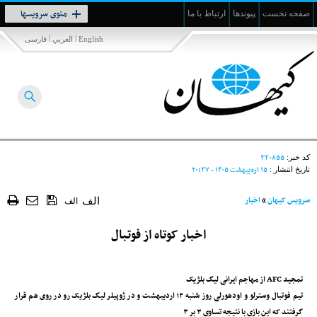
Toggle
منوی سرویسها
صفحه نخست
پیوندها
ارتباط با ما
navigation
|
|
English
العربي
فارسی
۳۳۰۸۵۵
کد خبر:
۱۵ ارديبهشت ۱۴۰۵ - ۲۰:۳۷
تاریخ انتشار :
سرویس کیهان
»
اخبار
الف
الف
اخبار کوتاه از فوتبال
تمجید AFC از مهاجم ایرانی لیگ بلژیک
تیم فوتبال وسترلو و اودهورلی روز شنبه ۱۲ اردیبهشت و در ژوپیلر لیگ بلژیک رو در روی هم قرار
گرفتند که این بازی با نتیجه تساوی ۳ بر ۳