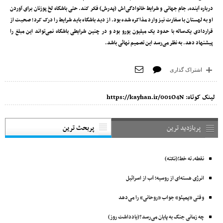
درباره آینده، جام جهانی و شرایط خانوادگی‌اش (پدرش) فکر کند. حتی باشگاه لخ پوزنان برای آوردن
او به لهستان با سفارت نیز وارد مذاکره شده بود. از دید باشگاه باید شرایط را درک کرد؛ صحبت از
قراردادی یک‌ساله با حدود یک میلیون یورو بود و در چنین شرایطی باشگاه نمی‌تواند این مبلغ را
پیشنهاد دهد. به نظر می‌رسد این تصمیم نهائی باشد.
اشتراک گذاری
لینک کوتاه:
https://kayhan.ir/001O4N
پربازدید ترین
پربحث ترین
نقطه، ته خط!(نکته)
انرژی هسته‌ای از روسیه؛ آب از اسرائیل
وقتی «پمپئو» جواب «روحانی» را می‌دهد
چه زمانی جنگ به پایان می‌رسد؟(یادداشت روز)