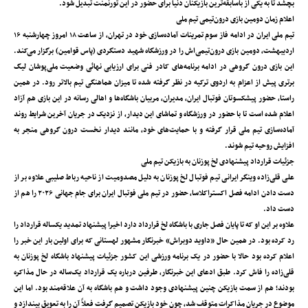
بچشد تا به یکی از باسابقه‌ترین بازیکنان دنیا برای حضور در این تورنمنت تبدیل شود.
اعلام زمان دومین بازی درون‌تیمی تیم ملی
تیم ملی ایران در ادامه فاز سوم تمرینات آماده‌سازی خود در تهران، از ساعت ۱۸ امروز چهارشنبه ۱۶
اردیبهشت، دومین بازی درون‌تیمی‌اش را در ورزشگاه شهید دستگردی (پاس قوامین) برگزار می‌کند.
این بازی درون گروهی در ادامه برنامه‌های کادر فنی برای ارزیابی نهائی وضعیت ملی‌پوشان لیگ
برتری پیش از اعزام به اردوی ترکیه در نظر گرفته شده تا میزان هماهنگی تیم بالاتر رود. در همین
راستا، حضور پیشکسوتان فوتبال ایران، مدیران، مربیان باشگاه‌ها و اهالی رسانه در این بازی هم آزاد
اعلام شده است تا با حضور در ورزشگاه و تماشای این دیدار، از نزدیک در جریان آخرین شرایط روند
آماده‌سازی تیم ملی قرار گرفته و با حمایت‌های خود، مانند دیدار نخست درون گروهی منجر به
افزایش روحیه تیم شوند.
جزئیات قرارداد پیشنهادی لخ پوزنان به بازیکن تیم ملی
علی قلی‌زاده وینگر ایرانی تیم فوتبال لخ پوزنان به دلیل مصدومیت از ناحیه رباط صلیبی علاوه ‌بر از
دست دادن ادامه فصل اکستراکلاسا، حضور در تیم ملی فوتبال ایران برای جام جهانی ۲۰۲۶ را هم از
دست داد.
علاوه ‌بر این او که تا پایان فصل جاری با باشگاه لخ قرارداد دارد اخیرا پیشنهاد تمدید یکساله قرارداد را
رد کرده بود. در همین حال «داوید دوبراش» خبرنگار مشهور لهستانی که برای اولین بار این خبر را
اعلام کرده بود حالا با حضور در یک برنامه ورزشی این کشور جزئیات پیشنهاد باشگاه لخ پوزنان به
قلی‌زاده را فاش کرد. طبق ادعای این خبرنگار، طرفین درباره یک قرارداد یک‌ساله در حال مذاکره
بودند؛ هم از سمت بازیکن چنین پیشنهادی وجود داشت و هم باشگاه به آن علاقه‌مند بود. اما این
موضوع در جریان مذاکرات متوقف شد، چون خود بازیکن تصمیم گرفت فعلاً آن را به تعویق بیندازد و