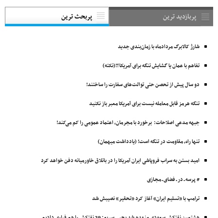
پربازدید ترین
پربحث ترین
شارژ کالابرگ مردادماه با زمان‌بندی جدید
تفاهم با عمان یا گشایش تنگه برای آمریکا؟!(نکته)
دو سال پیش از تحصن حتی توالت‌های سفارت را ساختند!
تنگه هرمز قابل معامله نیست برای آمریکا معبر باز نکنید
جبهه مدعی اصلاحات: برخورد با مجرمان، اعتماد عمومی را کم می‌کند!
تنها راه، مقاومت در تنگه است! (یادداشت میهمان)
امید بستن به سراب فروپاشی ایران آمریکا را در باتلاق خاورمیانه دفن خواهد کرد
# پرسه ـ در ـ فضای ـ مجـازی
ترامپ با «تسلیم ایران» آغاز کرد «تحقیر» نصیبش شد
هشتمین نفتکش ‌سعودی منهدم شد یحیی سریع: 29 نفتکش را هم فراری دادیم