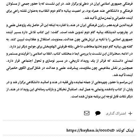
فرهنگی جمهوری اسلامی ایران در دهلی‌نو برگزار شد. در این نشست که با حضور جمعی از مسئولان
فرهنگی و دانشگاهی هند همراه بود، بر اهمیت بیانیه «گام دوم انقلاب» به‌عنوان نقشه راهی برای
آینده حکمرانی و تمدن‌سازی تأکید شد.
فریدالدین فریدعصر، رایزن فرهنگی ایران در هند، با اشاره به اینکه این اثر حاصل یک پژوهش علمی و
در چارچوب اندیشگاه بیانیه گام دوم تدوین شده است، گفت: این کتاب تلاش دارد مسیر آینده
جمهوری اسلامی را با تکیه بر ارزش‌هایی چون عدالت، معنویت، استقلال و عقلانیت تبیین کند. به
گفته وی، بیانیه گام دوم نه‌تنها مخاطب داخلی، بلکه ظرفیتی الهام‌بخش برای جوامع دیگر نیز دارد.
در ادامه، سخنرانان این نشست با بررسی ابعاد مختلف کتاب، انقلاب اسلامی را فرآیندی مستمر و
تمدنی دانستند که فراتر از یک رویداد تاریخی، در مسیر نوسازی و تحول اجتماعی قرار دارد.
همچنین بر نقش مفاهیمی چون مقاومت، پیشرفت علمی و عدالت در شکل‌گیری الگوی حکمرانی
آینده تأکید شد.
این مراسم با حضور چهره‌هایی از جمله نماینده ولی‌فقیه در هند و اساتید دانشگاهی برگزار شد و در
پایان، از کتاب یادشده رونمایی به عمل آمد. استقبال نخبگان و بازتاب رسانه‌ای این رویداد در هند، از
دیگر نکات قابل توجه این برنامه عنوان شده است.
اشتراک گذاری
لینک کوتاه:
https://kayhan.ir/001O4D