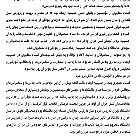
کاملاًً با یکدیگر مغایر است، هدف کلی از همه اینها یک چیز بوده و بس»
استاد مطهری از مؤسسین و بانیان اصلی حسینیه ارشاد بود که در تجمع و تربیت و پرورش نسل
انقلابی و مبارز بسیار مؤثر افتاد‌، آن هم در روزگاری که کاخ‌های جوانان از جمله در حدود صد متری
جنوب شرقی همین حسینیه و همچنین کاباره‌ها و دانسینگ‌ها و مراکزی از این دست، نسل جوان را به
فساد و فحشا و بی‌خبری فرا می‌خواند. اما استاد، سخنرانان و خطیبان دینی دانشمند و عالم را به آن
حسینیه برد و آنچنان نسل جوان اواخر دهه 40 و اوایل دهه 50 را جذب کرد که جلسات سخنرانی و
میزهای کتابخانه و نمازهای جماعت حسینیه ارشاد مملو از جوانان و دانشجویان شد.
به جز دعوت از سخنرانان و اساتید آگاه و توانا، وجه دیگر فعالیت‌های استاد مطهری در حسینیه
ارشاد‌، راه‌اندازی بخش انتشارات بود که با چاپ و انتشار متن سخنرانی‌ها و یا مطالب آموزشی و
تحقیقی درباره اصول عقاید اسلامی، سهم مهمی در آگاهی نسل جوان آن روز ایفا نمود.
در هر محفل و انجمن، کلاس دانش برپا کرد
استاد مطهری بعد از حسینیه ارشاد مانند آنچه پیش از آن نیز انجام می‌داد، کلاس‌ها و سخنرانی‌ها و
مجالس خود را در مساجد و دانشگاه‌ها و انجمن‌های مهندسین و پزشکان و بسیاری از محافل مردمی
و روشنفکری برگزار کرد و کتاب‌هایش را به چاپ رساند که از این بابت صدها هزار تن از جوانان و
علاقه‌مندان نسل جوان آن ایام در جریان نهضت فرهنگی انقلاب قرار گرفتند. او از سال 1334 در
دانشگاه تهران تدریس کرد و سال‌ها رئیس‌ دپارتمان فلسفه این دانشگاه بود و سخنرانی‌هایش در نسل
جوان و دانشگاهی تاثیر بسزایی داشت‌، چنان‌که وقتی در سال 1354 توسط ساواک از تدریس در
دانشگاه محروم شد، بازهم کتاب‌ها و جزوات و مجالس و کلاس‌های خصوصی‌اش در آن سال‌های
سکوت و خفقان، مورد درخواست هزاران نفر بود.