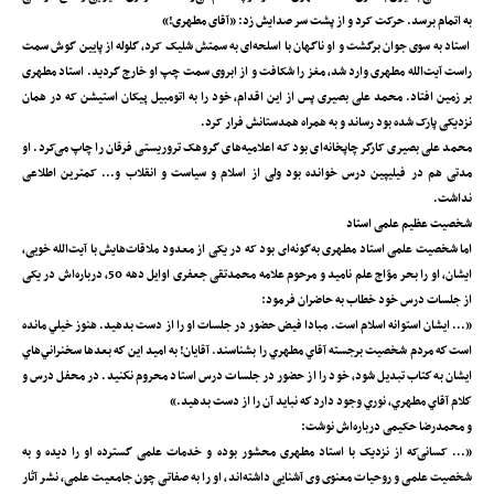
به اتمام برسد. حرکت کرد و از پشت سر صدایش زد: «آقای مطهری!»
استاد به سوی جوان برگشت و او ناگهان با اسلحه‌ای به سمتش شلیک کرد، گلوله از پایین گوش سمت
راست آیت‌الله مطهری وارد شد، مغز را شکافت و از ابروی سمت چپ او خارج گردید. استاد مطهری
بر زمین افتاد. محمد علی بصیری پس از این اقدام، خود را به اتومبیل پیکان استیشن که در همان
نزدیکی پارک شده بود رساند و به همراه همدستانش فرار کرد.
محمد علی بصیری کارگر چاپخانه‌ای بود که اعلامیه‌های گروهک تروریستی فرقان را چاپ می‌کرد. او
مدتی هم در فیلیپین درس خوانده بود ولی از اسلام و سیاست و انقلاب و... کمترین اطلاعی
نداشت.
شخصیت عظیم علمی استاد
اما شخصیت علمی استاد مطهری به‌گونه‌اى بود که در یکی از معدود ملاقات‌هایش با آیت‌الله‌ خویی‌،
ایشان، او را بحر موّاج علم نامید و مرحوم علامه محمدتقی جعفری اوایل دهه 50، درباره‌اش در یکی
از جلسات درس خود خطاب به حاضران فرمود:
«... ايشان استوانه اسلام است. مبادا فيض حضور در جلسات او را از دست بدهيد. هنوز خيلي مانده
است كه مردم شخصيت برجسته آقاي مطهري را بشناسند. آقايان! به اميد اين كه بعدها سخنراني‌هاي
ايشان به كتاب تبديل شود، خود را از حضور در جلسات درس استاد محروم نكنيد. در محفل درس و
كلام آقاي مطهري، نوري وجود دارد كه نبايد آن را از دست بدهيد.»
و محمدرضا حکیمی درباره‌اش نوشت:
«... کسانی‌که از نزدیک با استاد مطهری محشور بوده و خدمات علمی گسترده او را دیده و به
شخصیت علمی و روحیات معنوى وى آشنایی داشته‌اند، او را به صفاتی چون جامعیت علمی، نشر آثار