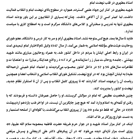
استاد مطهری در قلب نهضت امام
شهید مطهری در کنار این جهاد علمی‌ گسترده‌، همواره در سطوح بالای نهضت امام و انقلاب فعالیت
داشت‌، اما کمتر کسی از آن آگاهی داشت. چنان‌که بسیاری از انقلابیون بر این باور بودند استاد
مطهری تنها به تدریس و سخنرانی و کلاس‌های دانشگاه سرگرم است و به اصطلاح کاری با سیاست
ندارد.
شاید تا سال‌ها بعد‌، هیچ‌کس متوجه نشد‌، استاد مطهری آرام و سر به کار درس و دانشگاه‌، عضو شورای
روحانیت هیئت‌های مؤتلفه اسلامی به شمار می‌آمد، از سال 1347 وکیل تام‌الاختیار امام تبعیدی امت
در ایران و رابط اصلی ایشان با مردم در داخل کشور شد، به همراه روحانیون مبارزی مانند شهید
بهشتی، جامعه روحانیت مبارز را سازماندهی کرد که در واقع هدایتگر مبارزات و اعتصابات و
تظاهرات سال‌های 56 و 57 در داخل کشور محسوب می‌گردیدند و اعتماد امام خمینی (رحمه‌الله
علیه) به ایشان آنچنان بود که در اوج نهضت، تشکیل شورای انقلاب اسلامی و انتخاب اعضا و همچنین
ریاست آن را برعهده استاد گذاردند که تا پیروزی کامل انقلاب و پس از آن تا استقرار نظام جدید،
نهضت و کشور را مدیریت کند.
چنین شخصیت عظیمی ‌که امام در سوگش ‌‌گریستند، او را حاصل عمرشان دانسته و فرمودند که با
رفتن او ثلمه‌ای به اسلام وارد آمد که هیچ چیز جایگزین آن نیست‌، در اواخر شب یازدهم اردیبهشت
1358 در حالی که فقط دو ماه و 20 روز از پیروزی انقلاب می‌گذشت، با گلوله‌ای از اسلحه استعمار و
به دست خوارج روزگار بر خاک افتاد.
اینک در کنار مزار استاد شهید و در جوار حرم شریفه حضرت فاطمه معصومه سلام الله علیها، 40
روزی است مزار تازه‌ای دیده می‌شود که در آن پیکر‌های دکتر علی لاریجانی و پسرش مرتضی
آرمیده‌اند. دختر استاد مطهری، همسر دکتر لاریجانی، مادر آقا مرتضی در کنار مزار پدر و همسر و