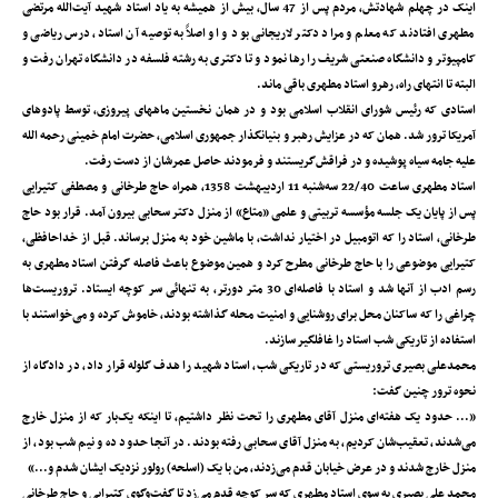
اینک در چهلم شهادتش، مردم پس از 47 سال، بیش از همیشه به یاد استاد شهید آیت‌الله مرتضی
مطهری افتادند که معلم و مراد دکتر لاریجانی بود و او اصلاً به توصیه آن استاد، درس ریاضی و
کامپیوتر و دانشگاه صنعتی شریف را رها نمود و تا دکتری به رشته فلسفه در دانشگاه تهران رفت و
البته تا انتهای راه، رهرو استاد مطهری باقی ماند.
استادی که رئیس شورای انقلاب اسلامی بود و در همان نخستین ماههای پیروزی، توسط پادوهای
آمریکا ترور شد. همان که در عزایش رهبر و بنیانگذار جمهوری اسلامی، حضرت امام خمینی رحمه الله
علیه جامه سیاه پوشیده و در فراقش‌گریستند و فرمودند حاصل عمرشان از دست رفت.
استاد مطهری ساعت 22/40 سه‌شنبه 11 اردیبهشت 1358، همراه حاج طرخانی و مصطفی کتیرایی
پس از پایان یک جلسه مؤسسه‌ تربیتی و علمی «متاع» از منزل دکتر سحابی بیرون آمد. قرار بود حاج
طرخانی، استاد را که اتومبیل در اختیار نداشت، با ماشین خود به منزل برساند. قبل از خداحافظی،
کتیرایی موضوعی را با حاج طرخانی مطرح کرد و همین موضوع باعث فاصله گرفتن استاد مطهری به
رسم ادب از آنها شد و استاد با فاصله‌ای 30 متر دورتر‌، به تنهائی سر کوچه ایستاد. تروریست‌ها
چراغی را که ساکنان محل برای روشنایی و امنیت محله گذاشته بودند‌، خاموش کرده و می‌خواستند با
استفاده از تاریکی شب استاد را غافلگیر سازند.
محمدعلی بصیری تروریستی که در تاریکی شب، استاد شهید را هدف گلوله قرار داد‌، در دادگاه از
نحوه ترور چنین گفت:
«... حدود یک هفته‌ای منزل آقای مطهری را تحت نظر داشتیم، تا اینکه یک‌بار که از منزل خارج
می‌شدند، تعقیب‌شان کردیم، به منزل آقای سحابی رفته بودند. در آنجا حدود ده و نیم شب بود، از
منزل خارج شدند و در عرض خیابان قدم می‌زدند، من با یک (اسلحه) رولور نزدیک ایشان شدم و...»
محمد علی بصیری به سوی استاد مطهری که سر کوچه قدم می‌زد تا گفت‌و‌گوی کتیرایی و حاج طرخانی