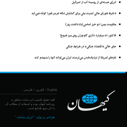
انرژی هسته‌ای از روسیه؛ آب از اسرائیل
6 شرط شورای عالی امنیت ملی برای گشایش تنگه هرمز شورا کوتاه نمی‌آید
مقاومت یمن؛ دو خیز اساسی(یادداشت روز)
فاکتور ۵۸ میلیارد دلاری گاوچران روی میز شیوخ!
جای خالی «اقتصاد جنگی» در شرایط جنگی
ناوهای آمریکا از نزدیک‌شدن می‌ترسند ایران می‌تواند آنها را منهدم ‌کند
English
|
العربي
|
فارسی
کلیه حقوق قانونی این سایت متعلق به
روزنامه کیهان بوده و استفاده از مطالب آن
با ذکر منبع بلامانع است.
طراحی و تولید:
" ایران سامانه "