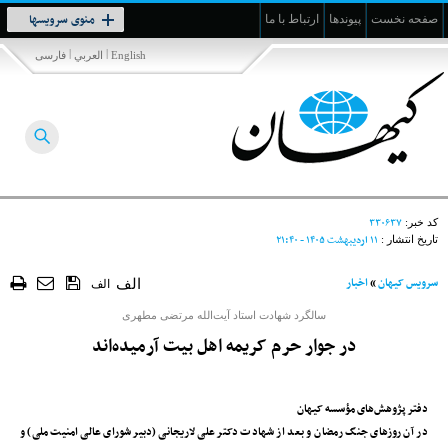
Toggle
منوی سرویسها
صفحه نخست
پیوندها
ارتباط با ما
navigation
|
|
English
العربي
فارسی
۳۳۰۶۳۷
کد خبر:
۱۱ ارديبهشت ۱۴۰۵ - ۲۱:۴۰
تاریخ انتشار :
سرویس کیهان
»
اخبار
الف
الف
سالگرد شهادت استاد آیت‌الله مرتضی مطهری
در جوار حرم کریمه اهل بیت آرمیده‌اند
دفتر پژوهش‌های مؤسسه کیهان
در آن روزهای جنگ رمضان و بعد از شهادت دکتر علی لاریجانی (دبیر شورای عالی امنیت ملی) و