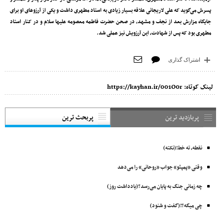
پسرش می‌گوید که علی لاریجانی علاقه بسیار زیادی به استاد مطهری داشت و یکی از آرزوهای او برای
جایگاه مزارش بعد از نجف و مشهد، در صحن حضرت فاطمه معصومه علیها سلام و در کنار استاد
مطهری بود که پس از شهادت، این آرزویش نیز عملی شد.
اشتراک گذاری
لینک کوتاه:
https://kayhan.ir/001O0r
پربازدید ترین
پربحث ترین
نقطه، ته خط!(نکته)
وقتی «پمپئو» جواب «روحانی» را می‌دهد
چه زمانی جنگ به پایان می‌رسد؟(یادداشت روز)
چی میگه؟!(گفت و شنود)