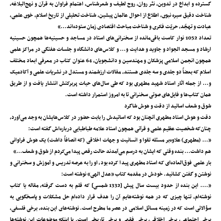
گسترده و ابداع در تدوین، نثر روان، روح لطیف و شعرشناس، اهتمام فراوان به قرآن و نهج‌البلاغه،
شناخت دقیق سیره نبوى، اطلاع از احوال عالمان پیشین، شناخت تحلیلی از تاریخ اسلام، خوى علمی،
عبادت و تهجّد، حریّت فکرى و شناخت مباحث اقتصادى زمان ستوده‌اند...»
تعداد 1052 نوار کاست باقی‌مانده از سخنرانی‌های استاد در مساجد و حسینیه‌ها همچون حسینیه
ارشاد و مسجد الجواد و جاوید و هدایت و... و کلاس‌های دانشگاه و جلسات هفتگی در مراکز علمی
‌همچون انجمن اسلامی پزشکان و مهندسین و دانشجویان، 64 عنوان کتاب در معرفی ابعاد مختلف
اسلام که بعضاً دو جلدی و سه جلدی هستند، مقالات ارزشمند و مستدل در نشریات علمی‌ و آکادمیک
و... از جمله آثار ‌استاد شهید مطهری بود که طی سال‌های حیات پربرکتش انتشار یافت و از طریق
همان کتاب‌ها و فایل‌های صوتی سخنرانی تا به امروز استمرار داشته است.
شوق و شعف اساتید از دقت و هوش شاگرد
دقت و هوش استاد مطهری آنچنان بود که اساتیدش را بابت حضور در کلاس‌هایشان به وجد می‌آورد،
چنان‌که شخصیت عظیم علمی و قرآنی همچون استاد علامه طباطبایی درباره‌اش گفته است:
«... (مطهری) علاوه‌بر مسئله تقوا و انسانیت و جهات اخلاقی (که انصافاً داشت) یک هوش فراوانی
هم داشت... بنده وقتی که ایشان به درسم می‌آمدند حالت رقص پیدا می‌کردم از شوق و شعف...»
بار علمی‌ فوق‌العاده‌ای که استاد مطهری پیدا کرده بود، او را به عرصه تدریس و آموزش و سخنرانی و
نوشتن و گفتن کشانید. خودش در مقدمه کتاب «عدل الهی» نوشته است:
«.... این بنده از حدود بیست سال پیش [1332 شمسی] که قلم به دست گرفته، مقاله یا کتاب
نوشته‌ام، تنها چیزى که در همه نوشته‌هایم آن را هدف قرار داده‌ام حل مشکلات و پاسخگویی به
سؤالاتی است که در زمینه مسائل اسلامی در عصر ما مطرح است. نوشته‌هاى این بنده، برخی فلسفی،
برخی اجتماعی، برخی اخلاقی، برخی فقهی و برخی تاریخی است. با اینکه موضوعات این نوشته‌ها