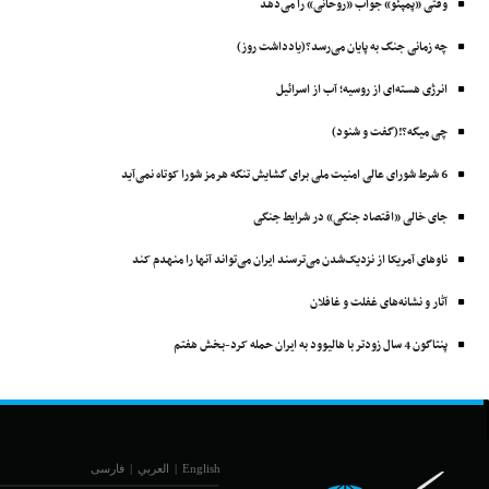
وقتی «پمپئو» جواب «روحانی» را می‌دهد
چه زمانی جنگ به پایان می‌رسد؟(یادداشت روز)
انرژی هسته‌ای از روسیه؛ آب از اسرائیل
چی میگه؟!(گفت و شنود)
6 شرط شورای عالی امنیت ملی برای گشایش تنگه هرمز شورا کوتاه نمی‌آید
جای خالی «اقتصاد جنگی» در شرایط جنگی
ناوهای آمریکا از نزدیک‌شدن می‌ترسند ایران می‌تواند آنها را منهدم ‌کند
آثار و نشانه‌های غفلت و غافلان
پنتاگون 4 سال زودتر با ‌هالیوود به ایران حمله کرد-بخش هفتم
English
|
العربي
|
فارسی