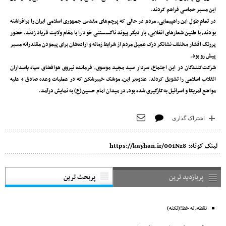
این مسیر حماسی فراهم کردند.
در تمامِ طولِ این راهپیمایی، مردم در حالی که پرچم‌های مقدس جمهوری اسلامی ایران را برافراشته
بودند، با طنین شعارهای انقلابی، بار دیگر پیوند ناگسستنی خود را با مقام ولایت فریاد زدند. حضور
پررنگ اقشار مختلف نشانگر درک عمیق مردم از شرایط زمانه و اراده‌شان برای پیمودن مقتدرانه‌ مسیر
پیش رو بود.
شرکت‌کنندگان در این اجتماع، سردار سید مجید موسوی، فرمانده نیروی هوافضای سپاه پاسداران
انقلاب اسلامی را تشویق کردند. علاوه‌بر این، موشک خیبرشکن که در عملیات وعده صادق 4 علیه
مواضع آمریکا و اسرائیل به‌کارگیری شده بود، در میدان امام حسین(ع) به نمایش درآمد.
اشتراک گذاری
لینک کوتاه:
https://kayhan.ir/001Nz8
پربازدید ترین
پربحث ترین
نقطه، ته خط!(نکته)