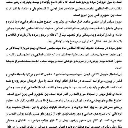
کنند، با سیل خروشان مردم رو‌به‌رو شده‌ است که با نام «امامِ رئوف» و بیعت یکپارچه با رهبر معظم
انقلاب آیت‌الله‌العظمی امام سیدمجتبی خامنه‌ای فصلِ نوینی از انسجام ملی و اقتدار را آغاز کرده
است. این، تصویرِ واقعیِ ایرانِ امروز است.
دیروز سراسر ایران اسلامی شاهد خلق حماسه‌ای دیگر بود. اجتماعِ عظیمِ «امام‌رضایی‌ها» با شکوه و
جلوه‌ای متمایز با هدفِ بیعت با رهبر معظم انقلاب اسلامی، حضرت آیت‌الله‌العظمی امام سید مجتبی
خامنه‌ای شکل گرفت و به میدانی برای تجدید میثاق آگاهانه و پرشور مردم با آرمان‌های انقلاب و
ولایت تبدیل شد. فضائی که در آن، عزم راسخ ملت، تماشایی بود.
حضور مردم در بیعت با حضرت آیت‌الله‌العظمی امام سید مجتبی خامنه‌ای، پیام صریح «ایستادگی بر
آرمان‌ها» را به جهان رساند. این بیعت یکپارچه نشان داد که انقلاب اسلامی و راه شهیدان، با تکیه بر
حضور آگاهانه مردم، برخوردار از طراوت و جوشش است و پیوند امت با امامت مستحکم‌تر از همیشه
است.
این اجتماع، خروش آگاهی، ایمان، غیرت و بصیرت ملت بود. دشمن که تصور می‌کرد با حمله خارجی و
فشار از بیرون، می‌توانند گسست در ساختار نظام ایجاد کنند، با سیل خروشان مردم رو‌به‌رو شده‌
است که با نام «امامِ رئوف» و تجدید عهد با رهبر معظم انقلاب آیت‌الله‌العظمی امام سید مجتبی
خامنه‌ای فصلِ نوینی از انسجام ملی و اقتدار را آغاز کرده است. این، تصویرِ واقعیِ ایرانِ امروز است.
اجتماع عظیم «امام‌رضایی‌ها» در تهران از میدان امام حسین(ع) تا میدان آزادی برگزار شد. حضورِ
بی‌نظیرِ نسل‌های نو، به ویژه دهه نودی‌ها و خانواده‌ها، طراوتِ ویژه‌ای به این اجتماع بخشیده بود؛
کودکانی که با سرودهای حماسی و شورِ وصف‌ناپذیر خود از تریبون‌های مسیر، آینده‌ روشن انقلاب را
نوید می‌دادند. در کنارِ این حضورِ پرشور، بیش از ۲ هزار موکبِ مردمی، با اشتیاق و محبتی
مثال‌زدنی، پذیرای جمعیت انبوه عاشقان بودند و فضائی صمیمی و سرشار از نشاط انقلابی را در طول