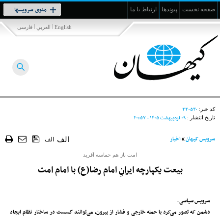
Toggle
منوی سرویسها
صفحه نخست
پیوندها
ارتباط با ما
navigation
|
|
English
العربي
فارسی
۳۳۰۵۳۰
کد خبر:
۰۹ ارديبهشت ۱۴۰۵ - ۲۰:۵۷
تاریخ انتشار :
سرویس کیهان
»
اخبار
الف
الف
امت باز هم حماسه آفرید
بیعت یکپارچه ایرانِ امام رضا(ع) با امام امت
سرویس سیاسی-
دشمن که تصور می‌کرد با حمله خارجی و فشار از بیرون، می‌توانند گسست در ساختار نظام ایجاد