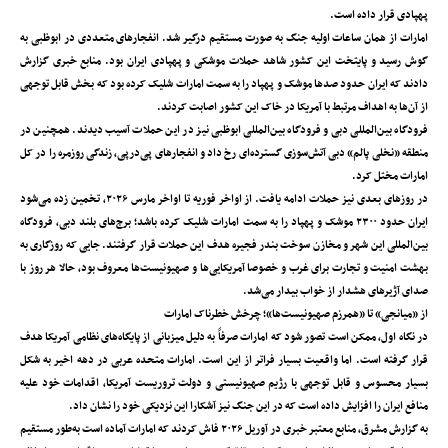
پهپادی قرار داده است.
امارات از همان ساعات اولیه جنگ به صورت مستقیم درگیر شد. انفجارهای متعددی در ابوظبی به
گوش رسید و پایتخت این کشور شاهد حملات موشکی و پهپادی ایران بود. منابع خبری گزارش
دادند که ایران حدود صدها موشک و پهپاد را به سمت امارات شلیک کرده بود که بخش قابل توجهی
از آن‌ها به اهداف مرتبط با آمریکا در خاک این کشور اصابت کردند.
فرودگاه بین‌المللی دبی و فرودگاه بین‌المللی ابوظبی نیز در این حملات آسیب دیدند. همچنین در
منطقه «نخلی پالم» دبی آتش‌سوزی گسترده‌ای رخ داد و انفجارهای پی‌درپی، زندگی روزمره را در کل
امارات مختل کرد.
در روزهای بعدی نیز حملات ادامه یافت. از اواخر فوریه تا اواخر مارس ۲۰۲۶، تخمین زده می‌شود
ایران حدود ۲۳۰۰ موشک و پهپاد را به سمت امارات شلیک کرده باشد؛ برج‌های بلند دبی، فرودگاه
بین‌المللی این شهر و مخازن سوخت بندر فجیره هدف این حملات قرار گرفتند. جایی که روزگاری به
بهشت امنیت و تجارت برای غرب و خصوصا آمریکایی‌ها و صهیونیست‌ها معروف بود، حالا هر روز با
صدای آژیرهای هشدار از خواب بیدار می‌شد.
از «میانجی» تا «همرزم صهیونیست‌ها»؛ چرخش خطرناک امارات
در نگاه اول، ممکن است تصور شود که امارات صرفاً به دلیل میزبانی از پایگاه‌های نظامی آمریکا هدف
قرار گرفته است. اما واقعیت بسیار فراتر از این است. امارات متحده عربی در دهه اخیر به شکل
بسیار محسوس و قابل توجهی با رژیم صهیونیستی و دولت تروریست آمریکا، اقدامات خود علیه
منافع ایران را افزایش داده است که در این جنگ نیز آشکارا این نزدیکی خود را نشان داد.
به گزارش مشرق، منابع معتبر خبری در ‌آوریل ۲۰۲۶ فاش کردند که امارات آماده است به‌طور مستقیم