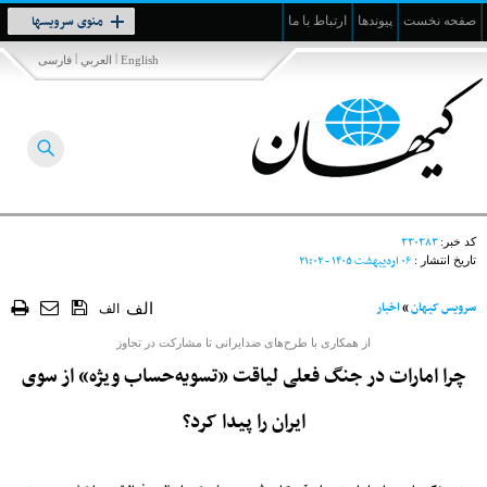
Toggle
منوی سرویسها
صفحه نخست
پیوندها
ارتباط با ما
navigation
|
|
English
العربي
فارسی
۳۳۰۳۸۳
کد خبر:
۰۶ ارديبهشت ۱۴۰۵ - ۲۱:۰۲
تاریخ انتشار :
سرویس کیهان
»
اخبار
الف
الف
از همکاری با طرح‌‎های ضدایرانی تا مشارکت در تجاوز
چرا امارات در جنگ فعلی لیاقت «تسویه‌حساب ویژه» از سوی
ایران را پیدا کرد؟