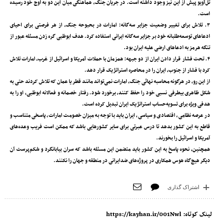
تل‌آویو پیش از این نیز وجود داشته است. در جریان جنگ، هماهنگی میان این دو به اوج خود رسیده
است.
۳. تلاش برای تغییر وضعیت جزایر سه‌گانه: امارات در بحبوحه جنگ، از هر فرصتی برای احیای
ادعاهای توسعه‌طلبانه خود بر جزایر سه‌گانه ایرانی استفاده کرد. هدف ابوظبی گره زدن مسئله عبور از
تنگه هرمز به ادعاهای ارضی علیه ایران بود.
۴. تحت فشار قرار دادن ایران از دو جبهه: همزمان با حملات آمریکا و اسرائیل از غرب، امارات تلاش
کرد با فشار از جنوب، ایران را در محاصره استراتژیک قرار دهد.
از این رو، در هرگونه محاسبه نهائی جنگ، امارات نمی‌تواند مانند قطر یا عمان که تلاش کردند حتی به
شکل ظاهری بیطرفی نسبی خود را حفظ کنند، برخورد شود. رفتار خصمانه و فعالانه ابوظبی، او را به
هدفی ویژه برای تسویه‌حساب استراتژیک ایران تبدیل کرده است.
در عرصه نظامی، اقتصادی و سیاسی، ایران باید با توجه به میزان خصومت امارات، پاسخی متناسب و
قاطع به این کشور بدهد تا درس عبرتی برای سایر کشورهایی باشد که ممکن است فریب وعده‌های
آمریکا و اسرائیل را بخورند.
همچنین، نحوه پاسخ به این کشور باید متضمن این مسئله باشد که سران بیابانگرد و شکم‌پرست آن
دیگر هیچ‌گاه هوس همکاری در پروژه‌های ضدایرانی در منطقه و جهان را نکنند.
اشتراک گذاری
لینک کوتاه:
https://kayhan.ir/001Nwl