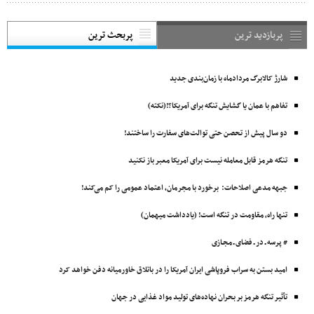
پربازدید ترین
پربحث ترین
شارژ کالابرگ مردادماه با زمان‌بندی جدید
تفاهم با عمان یا گشایش تنگه برای آمریکا؟!(نکته)
دو سال پیش از تحصن حتی توالت‌های سفارت را ساختند!
تنگه هرمز قابل معامله نیست برای آمریکا معبر باز نکنید
جبهه مدعی اصلاحات: برخورد با مجرمان، اعتماد عمومی را کم می‌کند!
تنها راه، مقاومت در تنگه است! (یادداشت میهمان)
# پرسه ـ در ـ فضای ـ مجـازی
امید بستن به سراب فروپاشی ایران آمریکا را در باتلاق خاورمیانه دفن خواهد کرد
تأثیر تنگه هرمز بر بحران نهاده‌های تولید مواد غذایی در جهان