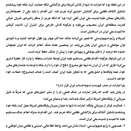
در این نقطه بود که امارات نه تنها از تلاش آمریکا برای بازگشایی تنگه حمایت کرد، بلکه خود پیشقدم
تشکیل ائتلاف نظامی برای گشایش اجباری آبراه هرمز شد. این اقدام را باید یکی از خصمانه‌ترین
رفتارهای ممکن علیه امنیت ملی ایران تلقی کرد؛ چرا که تنگه هرمز از منظر راهبردی، شریان حیاتی
قدرت منطقه‌ای ایران محسوب می‌شود و هرگونه تلاش خارجی برای کنترل آن، نادیده گرفتن
حاکمیت ملی ایران در آب‌هایش است.
آمریکا و رژیم صهیونیستی که تصور می‌کردند جنگ حداکثر چهار روز طول خواهد کشید و با نابودی
توان موشکی و دریایی ایران پایان می‌یابد، در پنجمین هفته جنگ اعلام کردند که ایران همچنان
حدود 90 درصد از ذخایر موشکی و پهپادی خود را پیش از جنگ، حفظ کرده است.
در این شرایط، هرگونه اقدام نظامی مستقیم علیه ایران توسط امارات، منطقه را وارد فاز خطرناک‌تری
می‌کرد؛ فازی که در آن ایران نه تنها حق مشروع دفاع از خود را دارد، بلکه با توجه به هشدارهای مکرر
خود، همه پایگاه‌ها و کشورهایی که به تجاوز علیه ایران کمک کنند را هدف «مشروع» حملات خود
خواهد دانست.
چرا امارات در صدر فهرست تسویه‌حساب ایران قرار دارد؟
در پایان باید گفت که رفتار امارات در جنگ فعلی، او را از سایر کشورهای عربی که صرفاً به دلیل
میزبانی از پایگاه‌های آمریکا درگیر جنگ شده‌اند، جدا و متمایز می‌کند:
۱. فعالیت فراتر از میزبانی پایگاه: امارات نه تنها به عنوان میزبان پایگاه‌های آمریکا عمل کرد، بلکه خود
پیشقدم تشکیل ائتلاف برای بازگشایی نظامی تنگه هرمز شد. این اقدام به منزله اعلام جنگ مستقیم
علیه حاکمیت و امنیت ملی ایران است.
۲. همسویی با رژیم صهیونیستی: اسناد نشان می‌دهد روابط اطلاعاتی، امنیتی و نظامی میان ابوظبی و