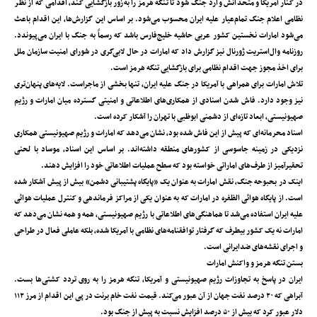
در کنار آمریکا و متحدانش وارد جنگ شود تا تنگه هرمز را به‌زور بازگشایی کند، اقدامی که از نظر
نظامی اعلام جنگ تمام‌عیار علیه ایران محسوب می‌شود. بر اساس این گزارش‌ها، این اقدام باعث
می‌شود امارات نخستین کشور عربی حاشیه خلیج‌فارس باشد که رسماً به جنگ با ایران می‌پیوندد.
روزنامه وال‌استریت ژورنال نیز گزارش داد که امارات در حال لابی‌گری در شورای امنیت سازمان ملل
برای اخذ مجوز جهت اقدام نظامی برای بازگشایی تنگه هرمز است.
تلاش امارات برای همراهی با آمریکا در جنگ علیه ایران، تنها بخشی از ماجراست. لایه‌های پنهان‌تری
نیز وجود دارد. فاش شدن اسنادی از همکاری‌های اطلاعاتی و امنیتی گسترده میان امارات و رژیم
صهیونیستی، ابعاد تازه‌ای از دشمنی ابوظبی با تهران را آشکار کرده است.
اسناد محرمانه‌ای که پیش از این فاش شده بود، نشان می‌دهد که امارات و رژیم صهیونیستی همکاری
نزدیکی در زمینه جاسوسی از کشورهای منطقه داشته‌اند. بر اساس این اسناد، موساد با لحنی
تحقیرآمیز از طرف‌های اماراتی خواسته بود که سطح عملیات اطلاعاتی خود را افزایش دهند.
اینک در بحبوحه جنگ، نقش امارات به عنوان یک «پایگاه پشتیبانی دشمن» بیش از پیش آشکار شده
است. از پایگاه هوائی الظفره در امارات که به عنوان یکی از مراکز فرماندهی و کنترل عملیات هوائی
علیه ایران استفاده می‌شد تا هماهنگی‌های اطلاعاتی با رژیم صهیونیستی، همه و همه نشان می‌دهد که
امارات نه یک کشور بیطرف که گرفتار توافقنامه‌های نظامی با آمریکا شده، بلکه عاملی فعال در طراحی
و اجرای نقشه‌های ضدایرانی است.
بستن تنگه هرمز و واکنش امارات
ایران در پاسخ به تجاوزات رژیم صهیونیستی و آمریکا، تنگه هرمز را به روی تردد کشتی‌ها بست.
آبراهی که ۲۰ درصد نفت جهان از آن عبور می‌کند. قیمت نفت خام برنت در پی این اقدام از مرز ۱۱۲
دلار عبور کرد که بیش از ۵۰ درصد افزایش نسبت به پیش از جنگ بود.