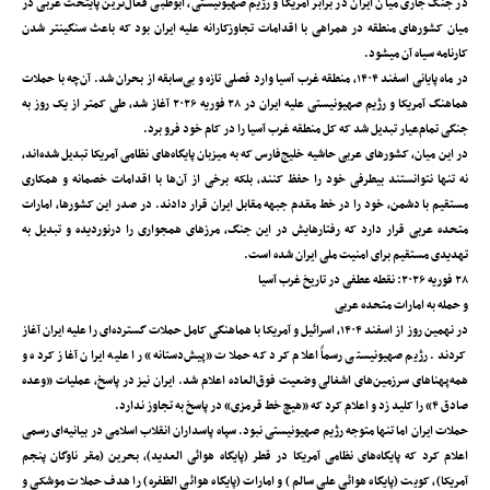
در جنگ جاری میان ایران در برابر آمریکا و رژیم صهیونیستی، ابوظبی فعال‌ترین پایتخت عربی در
میان کشورهای منطقه در همراهی با اقدامات تجاوزکارانه علیه ایران بود که باعث سنگین‎تر شدن
کارنامه سیاه آن می‎شود.
در ماه پایانی اسفند ۱۴۰۴، منطقه غرب آسیا وارد فصلی تازه و بی‌سابقه از بحران شد. آن‌چه با حملات
هماهنگ آمریکا و رژیم صهیونیستی علیه ایران در ۲۸ فوریه ۲۰۲۶ آغاز شد، طی کمتر از یک روز به
جنگی تمام‌عیار تبدیل شد که کل منطقه غرب آسیا را در کام خود فرو برد.
در این میان، کشورهای عربی حاشیه خلیج‌فارس که به میزبان پایگاه‌های نظامی آمریکا تبدیل شده‌اند،
نه تنها نتوانستند بیطرفی خود را حفظ کنند، بلکه برخی از آن‌ها با اقدامات خصمانه و همکاری
مستقیم با دشمن، خود را در خط مقدم جبهه مقابل ایران قرار دادند. در صدر این کشورها، امارات
متحده عربی قرار دارد که رفتارهایش در این جنگ، مرزهای همجواری را درنوردیده و تبدیل به
تهدیدی مستقیم برای امنیت ملی ایران شده است.
۲۸ فوریه ۲۰۲۶: نقطه عطفی در تاریخ غرب آسیا
و حمله به امارات متحده عربی
در نهمین روز از اسفند ۱۴۰۴، اسرائیل و آمریکا با هماهنگی کامل حملات گسترده‌ای را علیه ایران آغاز
کردند. رژیم صهیونیستی رسماً اعلام کرد که حملات «پیش‌دستانه» را علیه ایران آغاز کرده و
همه‌پهناهای سرزمین‌های اشغالی وضعیت فوق‌العاده اعلام شد. ایران نیز در پاسخ، عملیات «وعده
صادق ۴» را کلید زد و اعلام کرد که «هیچ خط قرمزی» در پاسخ به تجاوز ندارد.
حملات ایران اما تنها متوجه رژیم صهیونیستی نبود. سپاه پاسداران انقلاب اسلامی در بیانیه‌ای رسمی
اعلام کرد که پایگاه‌های نظامی آمریکا در قطر (پایگاه هوائی العدید)، بحرین (مقر ناوگان پنجم
آمریکا)، کویت (پایگاه هوائی علی سالم) و امارات (پایگاه هوائی الظفره) را هدف حملات موشکی و