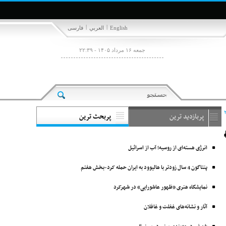
|
|
English
العربي
فارسی
جمعه ۱۶ مرداد ۱۴۰۵ - ۲۲:۳۹
پربازدید ترین
پربحث ترین
انرژی هسته‌ای از روسیه؛ آب از اسرائیل
پنتاگون 4 سال زودتر با ‌هالیوود به ایران حمله کرد-بخش هفتم
نمایشگاه هنری «ظهور عاشورایی» در شهرکرد
آثار و نشانه‌های غفلت و غافلان