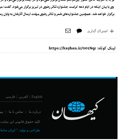
وی با بیان اینکه در ایام دهه کرامت جشنواره تئاتر رضوی در تبریز برگزار می‌شود، گفت: مه
برگزار خواهد شد. همچنین جشنواره‌های شعر و تئاتر رضوی مهلت ارسال آثارشان به پایان رس
اشتراک گذاری
لینک کوتاه:
https://kayhan.ir/001Nqr
English
|
العربي
|
فارسی
درباره ما
تماس با ما
پیو
|
|
کلیه حقوق قانونی این سایت مت
طراحی و تولید:
" ایران سامان