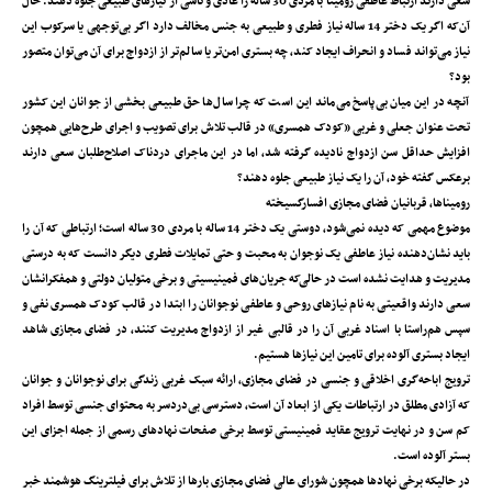
سعی دارند ارتباط عاطفی رومینا با مردی 30 ساله را عادی و ناشی از نیازهای طبیعی جلوه دهند. حال
آن‌که اگر یک دختر 14 ساله نیاز فطری و طبیعی به جنس مخالف دارد اگر بی‌توجهی یا سرکوب این
نیاز می‌تواند فساد و انحراف ایجاد کند، چه بستری امن‌تر یا سالم‌تر از ازدواج برای آن می‌توان متصور
بود؟
آنچه در این میان بی‌پاسخ می‌ماند این است که چرا سال‌ها حق طبیعی بخشی از جوانان این کشور
تحت عنوان جعلی و غربی «کودک همسری» در قالب تلاش برای تصویب و اجرای طرح‌هایی همچون
افزایش حداقل سن ازدواج نادیده گرفته شد، اما در این ماجرای دردناک اصلاح‌طلبان سعی دارند
برعکس گفته خود، آن را یک نیاز طبیعی جلوه دهند؟
رومیناها، قربانیان فضای مجازی افسارگسیخته
موضوع مهمی که دیده نمی‌شود، دوستی یک دختر 14 ساله با مردی 30 ساله است؛ ارتباطی که آن را
باید نشان‌دهنده نیاز عاطفی یک نوجوان به محبت و حتی تمایلات فطری دیگر دانست که به درستی
مدیریت و هدایت نشده است در حالی‌که جریان‌های فمینیسیتی و برخی متولیان دولتی و همفکرانشان
سعی دارند واقعیتی به نام نیازهای روحی و عاطفی نوجوانان را ابتدا در قالب کودک همسری نفی و
سپس هم‌راستا با اسناد غربی آن را در قالبی غیر از ازدواج مدیریت کنند، در فضای مجازی شاهد
ایجاد بستری آلوده برای تامین این نیازها هستیم.
ترویج اباحه‌گری اخلاقی و جنسی در فضای مجازی، ارائه سبک غربی زندگی برای نوجوانان و جوانان
که آزادی مطلق در ارتباطات یکی از ابعاد آن است، دسترسی بی‌دردسر به محتوای جنسی توسط افراد
کم سن و در نهایت ترویج عقاید فمینیستی توسط برخی صفحات نهادهای رسمی از جمله اجزای این
بستر آلوده است.
در حالیکه برخی نهادها همچون شورای عالی فضای مجازی بارها از تلاش برای فیلترینگ هوشمند خبر