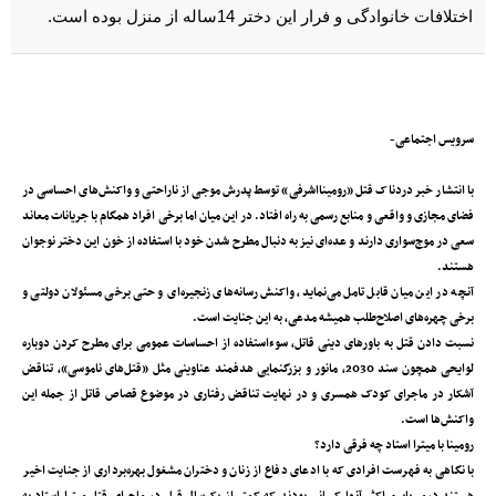
اختلافات خانوادگی و فرار این دختر 14ساله از منزل بوده است.
سرویس اجتماعی-
با انتشار خبر دردناک قتل «رومینا‌اشرفی» توسط پدرش موجی از ناراحتی و واکنش‌های احساسی در
فضای مجازی و واقعی و منابع رسمی به راه افتاد. در این میان اما برخی افراد همگام با جریانات معاند
سعی در موج‌سواری دارند و عده‌ای نیز به دنبال مطرح شدن خود با استفاده از خون این دختر نوجوان
هستند.
آنچه در این میان قابل تامل می‌نماید، واکنش رسانه‌های زنجیره‌ای و حتی برخی مسئولان دولتی و
برخی چهره‌های اصلاح‌طلب همیشه مدعی، به این جنایت است.
نسبت دادن قتل به باورهای دینی قاتل، سوءاستفاده از احساسات عمومی برای مطرح کردن دوباره
لوایحی همچون سند 2030، مانور و بزرگنمایی هدفمند عناوینی مثل «قتل‌های ناموسی»، تناقض
آشکار در ماجرای کودک همسری و در نهایت تناقض رفتاری در موضوع قصاص قاتل از جمله این
واکنش‌‌‌ها است.
رومینا با میترا استاد چه فرقی دارد؟
با نگاهی به فهرست افرادی که با ادعای دفاع از زنان و دختران مشغول بهره‌برداری از جنایت اخیر