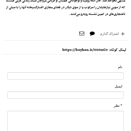
منتهی نخواهد شد. حال آنکه رومینا و نوجوانانی همسان او قربانی مروجان سبک زندگی غربی هستند
که از سویی نیازهایشان را سرکوب و از سوی دیگر در فضای مجازی افسارگسیخته آنها را با سیلی از
ناهنجاری‌های در کمین نشسته رو‌به‌رو می‌کنند.
اشتراک گذاری
لینک کوتاه:
https://kayhan.ir/000nGv
نام
ایمیل
* نظر