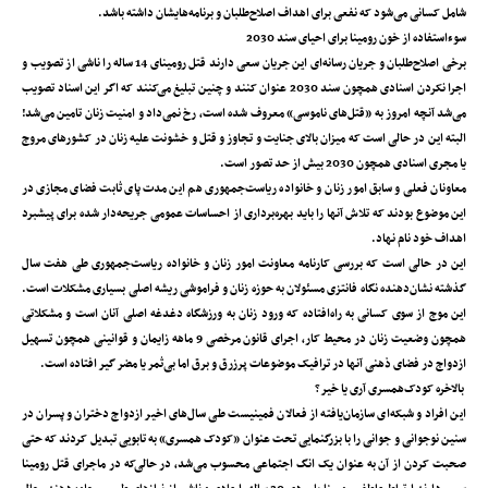
شامل کسانی می‌شود که نفعی برای اهداف اصلاح‌طلبان و برنامه‌هایشان داشته باشد.
سوءاستفاده از خون رومینا برای احیای سند 2030
برخی اصلاح‌طلبان و جریان رسانه‌ای این جریان سعی دارند قتل رومینای 14 ساله را ناشی از تصویب و
اجرا نکردن اسنادی همچون سند 2030 عنوان کنند و چنین تبلیغ می‌کنند که اگر این اسناد تصویب
می‌شد آنچه امروز به «قتل‌های ناموسی» معروف شده است، رخ نمی‌داد و امنیت زنان تامین می‌شد!
البته این در حالی است که میزان بالای جنایت و تجاوز و قتل و خشونت علیه زنان در کشورهای مروج
یا مجری اسنادی همچون 2030 بیش از حد تصور است.
معاونان فعلی و سابق امور زنان و خانواده ریاست‌جمهوری هم این مدت پای ثابت فضای مجازی در
این موضوع بودند که تلاش آنها را باید بهره‌برداری از احساسات عمومی جریحه‌دار شده برای پیشبرد
اهداف خود نام نهاد.
این در حالی است که بررسی کارنامه معاونت امور زنان و خانواده ریاست‌جمهوری طی هفت سال
گذشته نشان‌دهنده نگاه فانتزی مسئولان به حوزه زنان و فراموشی ریشه اصلی بسیاری مشکلات است.
این موج از سوی کسانی به راه‌افتاده که ورود زنان به ورزشگاه دغدغه اصلی آنان است و مشکلاتی
همچون وضعیت زنان در محیط کار، اجرای قانون مرخصی 9 ماهه زایمان و قوانینی همچون تسهیل
ازدواج در فضای ذهنی آنها در ترافیک موضوعات پرزرق و برق اما بی‌ثمر یا مضر گیر افتاده است.
بالاخره کودک‌همسری آری یا خیر؟
این افراد و شبکه‌ای سازمان‌یافته از فعالان فمینیست طی سال‌های اخیر ازدواج دختران و پسران در
سنین نوجوانی و جوانی را با بزرگنمایی تحت عنوان «کودک همسری» به تابویی تبدیل کردند که حتی
صحبت کردن از آن به عنوان یک انگ اجتماعی محسوب می‌شد، در حالی‌که در ماجرای قتل رومینا