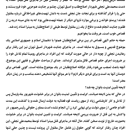
هستند درمی‌یابیم اکثر آنها کسانی بودند که کمتر از یک‌سال قبل در ماجرای قتل میترا استاد به
دست محمدعلی نجفی شهردار اصلاح‌طلب و اسبق تهران، چشم بر جنایت هم‌حزبی خود فرو بستند و
حتی پا را فراتر گذاشته و برای نجات جان نجفی دست به دامان تهمت‌های غیراخلاقی درباره مقتول
شدند؛ پرستو خواندن و برخی موارد ناروای دیگر از جمله تهمت‌هایی بود که به جای سینه دریدن از
ظلم و جنایت انجام شده و دفاع از یک زن مقتول توسط طیفی از اصلاح‌طلبان به میترا استاد زده شد.
قصاص خوب است، هر وقت ما بخواهیم
حمله به حکم الهی قصاص در بین برخی اصلاح‌طلبان همنوا با دشمنان اسلام و جمهوری اسلامی یک
موضوع قدیمی و مسبوق به سابقه است. در ماجرای جنایت شهردار اسبق تهران نیز این رفتار برای
رهانیدن نجفی از چوبه دار در حالی صورت گرفت که این افراد در ماجرای رومینا تمام تلاش خود را
بر ضرورت اجرای حکم قصاص قاتل متمرکز کرده‌اند. جدای از مباحث حقوقی و فقهی این موضوع،
آنچه باعث تعجب می‌شود رفتار دوگانه اصلاح‌طلبان در یک موضوع مشابه است، گویی قصاص برای
دوستان آنها بد است و برای فردی دیگر لازم؟! یا هر موقع آنها تشخیص دهند مناسب و در زمان دیگر
مضر است!
لایحه تأمین امنیت بانوان چه شد؟
در حالی که متن لایحه صیانت، کرامت و تأمین امنیت بانوان در برابر خشونت شهریور ماه پارسال پس
از تلاش و کار کارشناسی زیاد از سوی ریاست قوه قضائیه به دولت ارسال شده و با گذشت این مدت
اقدام خاصی از سوی دولت برای نهایی کردن آن انجام نشده است معاون حقوقی رئیس‌جمهور در
واکنش به این قتل از ضرورت بررسی لایحه صیانت، کرامت و تامین امنیت بانوان در برابر خشونت
به‌صورت خارج از نوبت سخن گفته، حال آنکه در ماجرای قتل میترا استاد توسط محمدعلی نجفی، این
افراد چنان رفتار کردند که گویی حقوق زن شامل حال مقتول آن پرونده نیست و چنین حقی تنها