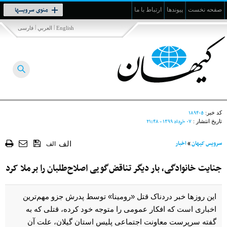
Toggle
منوی سرویسها
صفحه نخست
پیوندها
ارتباط با ما
navigation
|
|
English
العربي
فارسی
۱۸۹۴۰۵
کد خبر:
۰۷ خرداد ۱۳۹۹ - ۲۱:۴۸
تاریخ انتشار :
سرویس کیهان
»
اخبار
الف
الف
جنایت خانوادگی، بار دیگر تناقض‌گویی اصلاح‌طلبان را برملا کرد
این روزها خبر دردناک قتل «رومینا» توسط پدرش جزو مهم‌ترین
اخباری است که افکار عمومی را متوجه خود کرده، قتلی که به
گفته سرپرست معاونت اجتماعی پلیس استان گیلان، علت آن