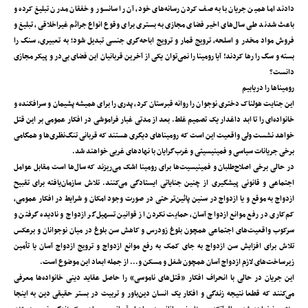
دادند اما همین جریان با به صف کردن رسانه‌های خود، آن را سانسور و خفقان مدرن تبلیغ کرده و
باعث شدند طی سال‌های اخیر فضای مجازی به بستری برای وقوع انواع جرائم غیراخلاقی، تبلیغ و
فروش مواد مخدر و اسلحه، ترویج قمار و ترویج اباحه‌گری جنسی تبدیل شود؛ به تعبیری، سنگ را
بسته و سگ را رها کردند! آیا رومینا را نمی‌توان یکی از آخرین قربانیان این فضای بی‌در و پیکر مجازی
دانست؟
رومیناها را دریابیم
این جنایت هولناک دختری نوجوان را روانه قبرستان کرد، پدری را برای همیشه پشیمان و سرافکنده و
خانواده‌ای را تا ابد داغدار یک تصمیم غلط. بعد از مدتی غبار فراموشی در افکار عمومی بر این قتل
خواهد نشست ولی واقعیت این است که رومیناهای دیگری هستند که قربانی تنگ‌نظری‌ها و همگامی
برخی جریانات سیاسی و فمینیسیتی و غرب‌گرایان با نهادهای غربی خواهند شد.
در حالی برخی اصلاح‌طلبان و فمینیسیت‌ها برای رومینا ‌اشک می‌ریزند که سال‌ها است مقابل عوامل
اجتماعی و قانونی پیشگیری از چنین جنایاتی ایستادگی می‌کنند. تلاش سازمان‌یافته برای تقبیح
ازدواج به موقع و یا ازدواج در سنین پائین‌تر حتی در صورت وجود امکان و شرایط در افکار عمومی،
کم‌کاری در رفع موانع ازدواج آسان، حمایت نکردن از قوانین تسهیل‌گر ازدواج و نادیده گرفتن و
سرکوب واقعیت‌های اجتماعی همچون بلوغ زودرس و کاهش سن بلوغ در میان نوجوانان و برعکس
تلاش برای افزایش سن ازدواج به جای کمک به رفع موانع ازدواج و ترویج ازدواج آسان یا تأمین
زیرساخت‌های لازم ازدواج آسان همچون شغل و مسکن و... از جمله ابعاد این موضوع است.
این جریان در حالی با انحراف افکار «قتل‌های ناموسی» را حاصل عقاید دینی خانواده‌ها معرفی
می‌کنند که قطعا نتیجه زندگی و افکار یک انسان دین‌باور و تربیت در بستر حقیقی دین به اینجا