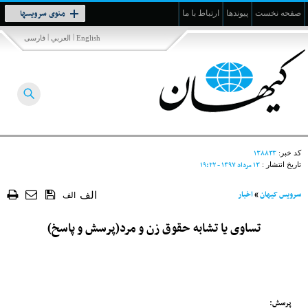
Toggle
منوی سرویسها
صفحه نخست
پیوندها
ارتباط با ما
navigation
|
|
English
العربي
فارسی
۱۳۸۸۳۳
کد خبر:
۱۳ مرداد ۱۳۹۷ - ۱۹:۲۲
تاریخ انتشار :
سرویس کیهان
»
اخبار
الف
الف
تساوی یا تشابه حقوق زن و مرد(پرسش و پاسخ)
پرسش: