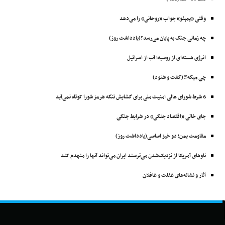
وقتی «پمپئو» جواب «روحانی» را می‌دهد
چه زمانی جنگ به پایان می‌رسد؟(یادداشت روز)
انرژی هسته‌ای از روسیه؛ آب از اسرائیل
چی میگه؟!(گفت و شنود)
6 شرط شورای عالی امنیت ملی برای گشایش تنگه هرمز شورا کوتاه نمی‌آید
جای خالی «اقتصاد جنگی» در شرایط جنگی
مقاومت یمن؛ دو خیز اساسی(یادداشت روز)
ناوهای آمریکا از نزدیک‌شدن می‌ترسند ایران می‌تواند آنها را منهدم ‌کند
آثار و نشانه‌های غفلت و غافلان