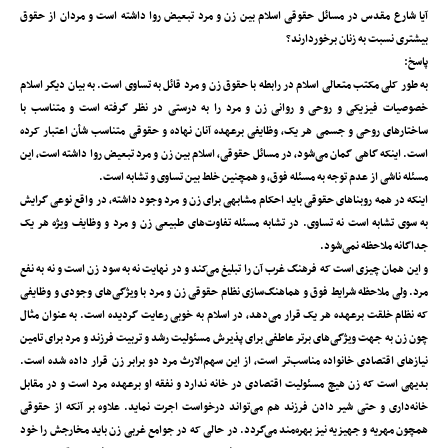
آیا شارع مقدس در مسائل حقوقی اسلام بین زن و مرد تبعیض روا داشته است و مردان از حقوق
بیشتری نسبت به زنان برخوردارند؟
پاسخ:
به طور کلی مکتب متعالی اسلام در رابطه با حقوق زن و مرد قائل به تساوی است. به بیان دیگر اسلام
خصوصیات فیزیکی و روحی و روانی زن و مرد را به درستی در نظر گرفته است و متناسب با
ساختارهای روحی و جسمی هر یک، وظایفی برعهده آنان نهاده و حقوقی متناسب شأن اعتبار کرده
است. اینکه گاهی گمان می‌شود، در مسائل حقوقی، اسلام بین زن و مرد تبعیض روا داشته است، این
مسئله ناشی از عدم توجه به مسئله فوق، و همچنین خلط بین تساوی و تشابه است.
اینکه در همه روبناهای حقوقی باید احکام مشابهی برای زن و مرد وجود داشته، در واقع نوعی گرایش
به سوی تشابه است نه تساوی. در تشابه مسئله تفاوت‌های طبیعی زن و مرد و وظایف ویژه هر یک
جداگانه ملاحظه نمی‌شود.
و این همان چیزی است که فرهنگ غرب آن را تبلیغ می‌کند و در نهایت نه به سود زن است و نه به نفع
مرد. ولی ملاحظه شرایط فوق و هماهنگ‌سازی نظام حقوقی زن و مرد با ویژگی‌های وجودی و وظایفی
که نظام خلقت برعهده هر یک قرار می‌دهد، در اسلام به خوبی رعایت گردیده است. به عنوان مثال
چون زن به جهت ویژگی‌های برتر عاطفی برای پذیرش مسئولیت رشد و تربیت فرزند و مرد برای تامین
نیازهای اقتصادی خانواده مناسب‌تر است، از این سهم‌الارث مرد دو برابر زن قرار داده شده است.
بدیهی است که زن هیچ مسئولیت اقتصادی در خانه ندارد و نفقه او برعهده مرد است و در مقابل
خانه‌داری و حتی شیر دادن فرزند هم می‌تواند درخواست اجرت نماید. علاوه بر آنکه از حقوقی
همچون مهریه و جهیزیه نیز بهره‌مند می‌گردد. در حالی که در جوامع غربی زن باید مخارجش را خود