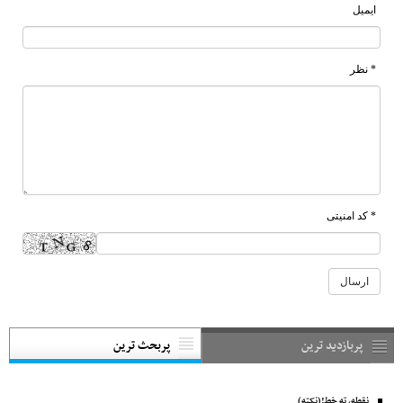
ایمیل
* نظر
* کد امنیتی
پربازدید ترین
پربحث ترین
نقطه، ته خط!(نکته)