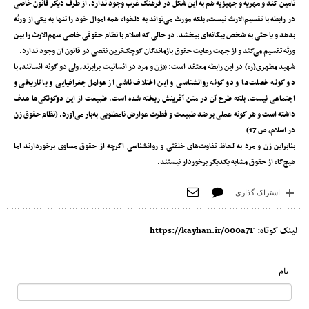
تامین کند و مهریه و جهیزیه هم به این شکل در فرهنگ غرب وجود ندارد. از طرف دیگر قانون خاصی
در رابطه با تقسیم‌الارث نیست، بلکه مورث می‌تواند به دلخواه همه اموال خود را تنها به یکی از ورثه
بدهد و یا حتی به شخص بیگانه‌ای ببخشد. در حالی که اسلام با نظام حقوقی خاصی سهم‌الارث را بین
ورثه تقسیم می‌کند و از جهت رعایت حقوق بازماندگان کوچک‌ترین نقصی در قانون آن وجود ندارد.
شهید مطهری(ره) در این رابطه معتقد است: «زن و مرد در انسانیت برابرند، ولی دو گونه انسانند، با
دو گونه خصلت‌ها و دو گونه روانشناسی و این اختلاف ناشی از عوامل جغرافیایی و یا تاریخی و
اجتماعی نیست، بلکه طرح آن در متن آفرینش ریخته شده است. طبیعت از این دوگونگی‌ها هدف
داشته است و هر گونه عملی بر ضد طبیعت و فطرت عوارض نامطلوبی به‌بار می‌آورد. (نظام حقوق زن
در اسلام، ص 17)
بنابراین زن و مرد به لحاظ تفاوت‌های خلقتی و روانشناسی اگرچه از حقوق مساوی برخوردارند اما
هیچ‌گاه از حقوق مشابه یکدیگر برخوردار نیستند.
اشتراک گذاری
لینک کوتاه:
https://kayhan.ir/000a7F
نام